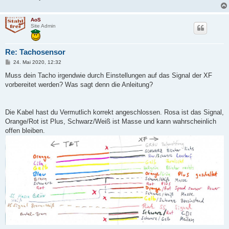
AoS
Site Admin
Re: Tachosensor
B
24. Mai 2020, 12:32
e
i
Muss dein Tacho irgendwie durch Einstellungen auf das Signal der XF
t
vorbereitet werden? Was sagt denn die Anleitung?
r
a
g
Die Kabel hast du Vermutlich korrekt angeschlossen. Rosa ist das Signal,
Orange/Rot ist Plus, Schwarz/Weiß ist Masse und kann wahrscheinlich
offen bleiben.