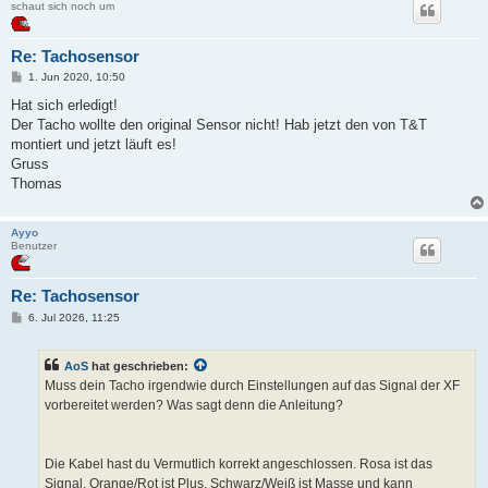
schaut sich noch um
Re: Tachosensor
B
1. Jun 2020, 10:50
e
i
Hat sich erledigt!
t
Der Tacho wollte den original Sensor nicht! Hab jetzt den von T&T
r
a
montiert und jetzt läuft es!
g
Gruss
Thomas
Ayyo
Benutzer
Re: Tachosensor
B
6. Jul 2026, 11:25
e
i
t
AoS
hat geschrieben:
r
a
Muss dein Tacho irgendwie durch Einstellungen auf das Signal der XF
g
vorbereitet werden? Was sagt denn die Anleitung?
Die Kabel hast du Vermutlich korrekt angeschlossen. Rosa ist das
Signal, Orange/Rot ist Plus, Schwarz/Weiß ist Masse und kann