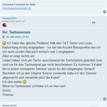
Schönste Freewind der Welt:
http://www.lucasmatic.de
thomas2412
schaut sich noch um
Re: Tachosensor
B
30. Mai 2020, 07:43
e
i
Ich habe das gleiche Problem! Hab den T&T Tacho von Louis,
t
Radumfang richtig eingegeben - nur bei der Anzahl Messpunkte war ich
r
a
mir nicht sicher! Hab jetzt einfach mal 1 eingegeben.
g
Aber er zeigt nichts an!
Leider haben sich am Tacho anscheinend die Tachofarben geändert bzw.
sind sie für das Tachosignal gar nicht beschrieben! Es kommen 3 Kabel
die in einem schwarzen Stecker sitzen für den beigelegten Sensor!
Nachdem ich ja den Original Sensor verwende habe ich den Stecker
abgezwickt und verwende jetzt die Kabel!
Ich übe weiter
Wenn es funktioniert schreibe ich es hier rein!
Gruss
Thomas
thomas2412