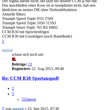
Der Sigma alleine nicht, der läuft bei unserer CCM ja nur mit.
Das anschließen eines Koso ist so kompliziert nicht, hab nen
ähnlichen an meiner DR ohne Drehzahlfunktion.
Aktuelle Bikes:
Triumph Speed Triple 955i T509
Triumph Speed Triple 1050 515NJ
Triumph Street Triple 765 RS H802
CCM R30 mit Speichenfelgen
CCM R30 mit Gussfelgen (noch Bastelbude)
Nach
oben
maxp4
schaut sich noch um
Beiträge:
23
Registriert:
22. Aug 2015, 09:48
Re: CCM R30 Sportauspuff
Zitieren
Zitieren
Beitrag
von
maxp4
»
23. Sep 2015, 07:30