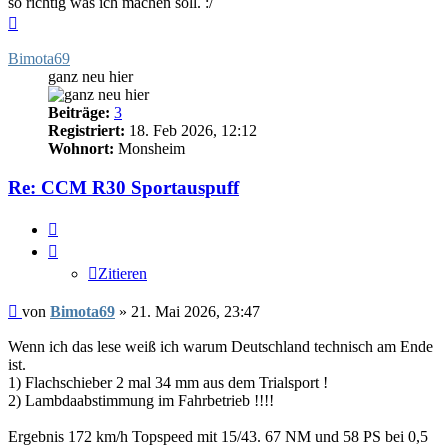
so richtig was ich machen soll. :/
Nach
oben
Bimota69
ganz neu hier
Beiträge:
3
Registriert:
18. Feb 2026, 12:12
Wohnort:
Monsheim
Re: CCM R30 Sportauspuff
Zitieren
Zitieren
Beitrag
von
Bimota69
»
21. Mai 2026, 23:47
Wenn ich das lese weiß ich warum Deutschland technisch am Ende
ist.
1) Flachschieber 2 mal 34 mm aus dem Trialsport !
2) Lambdaabstimmung im Fahrbetrieb !!!!
Ergebnis 172 km/h Topspeed mit 15/43. 67 NM und 58 PS bei 0,5