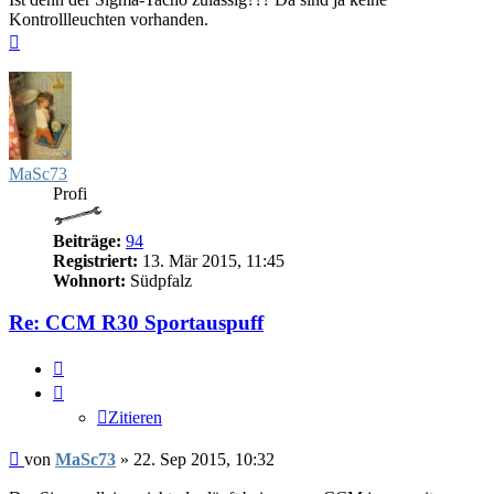
Kontrollleuchten vorhanden.
Nach
oben
MaSc73
Profi
Beiträge:
94
Registriert:
13. Mär 2015, 11:45
Wohnort:
Südpfalz
Re: CCM R30 Sportauspuff
Zitieren
Zitieren
Beitrag
von
MaSc73
»
22. Sep 2015, 10:32