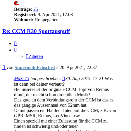
Beiträge:
25
Registriert:
9. Apr 2021, 17:08
Wohnort:
Hoppegarten
Re: CCM R30 Sportauspuff
Zitieren
Zitieren
Beitrag
von
SupermotoFetischist
»
20. Apr 2021, 22:37
MaSc73
hat geschrieben:
30. Aug 2015, 17:21
Was
ist denn bei deiner verbaut?
Bei unserer ist der originale CCM-Topf von Remus
drauf, der macht schon ordentlich Musik!
Das gute an dem Verbindungsrohr der CCM ist das es
das gängige Aussenmaß von 52mm hat.
Damit passen ein Haufen Tüten auf die CCM, z.B. von
GPR, MSR, Remus, LeoVince usw.
Einen speziell mit einer Zulassung für die CCM zu
finden ist schwierig und/oder teuer.