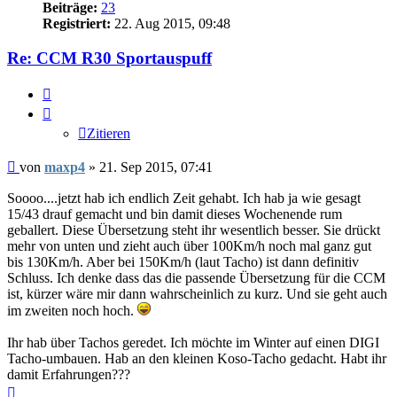
Beiträge:
23
Registriert:
22. Aug 2015, 09:48
Re: CCM R30 Sportauspuff
Zitieren
Zitieren
Beitrag
von
maxp4
»
21. Sep 2015, 07:41
Soooo....jetzt hab ich endlich Zeit gehabt. Ich hab ja wie gesagt
15/43 drauf gemacht und bin damit dieses Wochenende rum
geballert. Diese Übersetzung steht ihr wesentlich besser. Sie drückt
mehr von unten und zieht auch über 100Km/h noch mal ganz gut
bis 130Km/h. Aber bei 150Km/h (laut Tacho) ist dann definitiv
Schluss. Ich denke dass das die passende Übersetzung für die CCM
ist, kürzer wäre mir dann wahrscheinlich zu kurz. Und sie geht auch
im zweiten noch hoch.
Ihr hab über Tachos geredet. Ich möchte im Winter auf einen DIGI
Tacho-umbauen. Hab an den kleinen Koso-Tacho gedacht. Habt ihr
damit Erfahrungen???
Nach