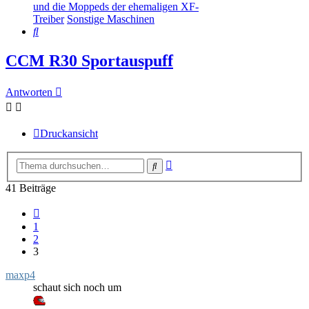
und die Moppeds der ehemaligen XF-
Treiber
Sonstige Maschinen
Suche
CCM R30 Sportauspuff
Antworten
Druckansicht
Erweiterte
Suche
Suche
41 Beiträge
Vorherige
1
2
3
maxp4
schaut sich noch um