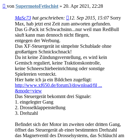
Beitrag
von
SupermotoFetischist
»
20. Apr 2021, 22:28
MaSc73
hat geschrieben:
12. Sep 2015, 15:07
Sorry
Max, hab jetzt erst Zeit zum antworten gefunden.
Das G-Pack ist Schwachsinn...nur weil man RedBull
säuft kann man dennoch nicht fliegen,
entgegen der Werbung.
Das XF-Steuergerät ist simpelste Schublade ohne
großartigen Schnickschnack!
Da ist keine Zündungsverstellung, es wird kein
Gemisch reguliert, keine Traktionskontrolle,
keine Schneeschiebeeinrichtung oder sonstige
Spielereien versteckt.
Hier hatte ich ja ein Bildchen zugefügt:
http://www.xf650.de/forum3/download/fil ...
&mode=view
Das Steuergerät bekommt drei Signale:
1. eingelegter Gang
2. Drosselklappenstellung
3. Drehzahl
Befindet sich der Motor im zweiten oder dritten Gang,
öffnet das Steuergerät ab einer bestimmten Drehzahl
das Magnetventil des Drosselsystems, das Schläuchl am