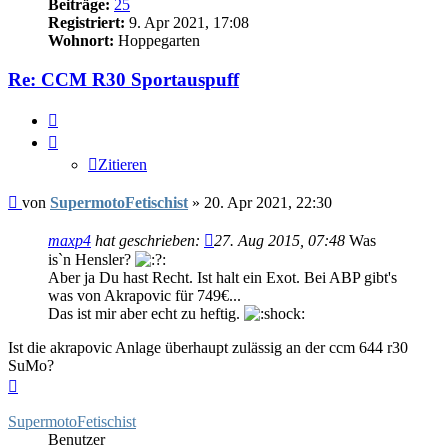
Beiträge:
25
Registriert:
9. Apr 2021, 17:08
Wohnort:
Hoppegarten
Re: CCM R30 Sportauspuff
Zitieren
Zitieren
Beitrag
von
SupermotoFetischist
»
20. Apr 2021, 22:30
maxp4
hat geschrieben:
27. Aug 2015, 07:48
Was
is`n Hensler?
Aber ja Du hast Recht. Ist halt ein Exot. Bei ABP gibt's
was von Akrapovic für 749€...
Das ist mir aber echt zu heftig.
Ist die akrapovic Anlage überhaupt zulässig an der ccm 644 r30
SuMo?
Nach
oben
SupermotoFetischist
Benutzer