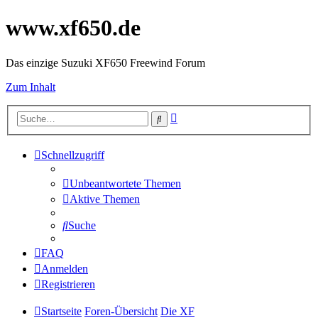
www.xf650.de
Das einzige Suzuki XF650 Freewind Forum
Zum Inhalt
Erweiterte
Suche
Suche
Schnellzugriff
Unbeantwortete Themen
Aktive Themen
Suche
FAQ
Anmelden
Registrieren
Startseite
Foren-Übersicht
Die XF