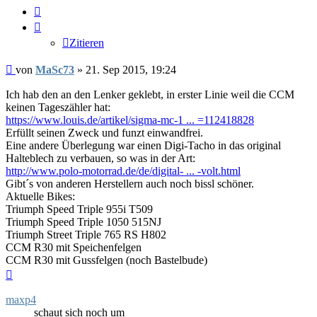
Zitieren
Zitieren
Beitrag
von
MaSc73
»
21. Sep 2015, 19:24
Ich hab den an den Lenker geklebt, in erster Linie weil die CCM
keinen Tageszähler hat:
https://www.louis.de/artikel/sigma-mc-1 ... =112418828
Erfüllt seinen Zweck und funzt einwandfrei.
Eine andere Überlegung war einen Digi-Tacho in das original
Halteblech zu verbauen, so was in der Art:
http://www.polo-motorrad.de/de/digital- ... -volt.html
Gibt´s von anderen Herstellern auch noch bissl schöner.
Aktuelle Bikes:
Triumph Speed Triple 955i T509
Triumph Speed Triple 1050 515NJ
Triumph Street Triple 765 RS H802
CCM R30 mit Speichenfelgen
CCM R30 mit Gussfelgen (noch Bastelbude)
Nach
oben
maxp4
schaut sich noch um