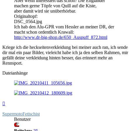
Aber wenn interessiert das schon? Die Engländer
machen gerne Töpfe von Quill auf die Kiste,
aber damit wird sie unüberhörbar.
Originaltopf:
DSC_0564.jpg
Ich hab den Alu-GPR vom Hessler an meiner DR, der
macht schon ordentlich Krawall:
http://www.dr-big-shop.de/650_Auspuff_872.html
Kriege ich die heckseitenverkleidung bei meiner auch ran, ich sende
dir mal ein paar Bilder, vieleicht habe ich ja den selben Rahmen, mir
gefällt deine verkleidung hinten besser, das erinnert mehr an
Rennsport.
Dateianhänge
Nach
oben
SupermotoFetischist
Benutzer
Beiträge:
25