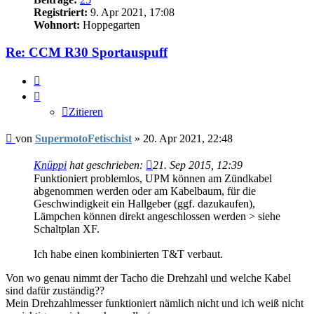
Registriert:
9. Apr 2021, 17:08
Wohnort:
Hoppegarten
Re: CCM R30 Sportauspuff
Zitieren
Zitieren
Beitrag
von
SupermotoFetischist
»
20. Apr 2021, 22:48
Knüppi
hat geschrieben:
21. Sep 2015, 12:39
Funktioniert problemlos, UPM können am Zündkabel
abgenommen werden oder am Kabelbaum, für die
Geschwindigkeit ein Hallgeber (ggf. dazukaufen),
Lämpchen können direkt angeschlossen werden > siehe
Schaltplan XF.
Ich habe einen kombinierten T&T verbaut.
Von wo genau nimmt der Tacho die Drehzahl und welche Kabel
sind dafür zuständig??
Mein Drehzahlmesser funktioniert nämlich nicht und ich weiß nicht