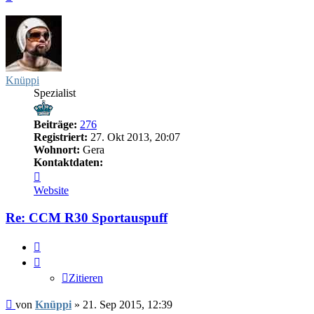
oben
Knüppi
Spezialist
Beiträge:
276
Registriert:
27. Okt 2013, 20:07
Wohnort:
Gera
Kontaktdaten:
Kontaktdaten
von
Website
Knüppi
Re: CCM R30 Sportauspuff
Zitieren
Zitieren
Beitrag
von
Knüppi
»
21. Sep 2015, 12:39