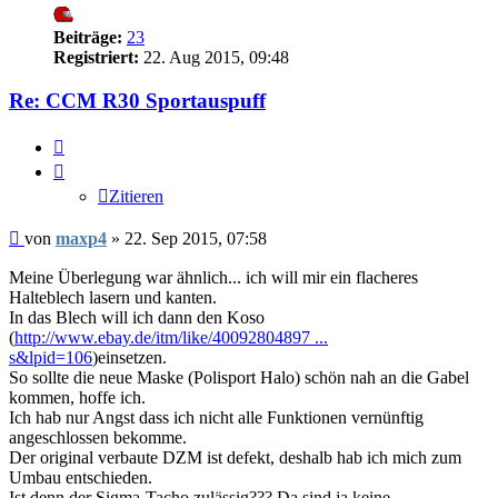
Beiträge:
23
Registriert:
22. Aug 2015, 09:48
Re: CCM R30 Sportauspuff
Zitieren
Zitieren
Beitrag
von
maxp4
»
22. Sep 2015, 07:58
Meine Überlegung war ähnlich... ich will mir ein flacheres
Halteblech lasern und kanten.
In das Blech will ich dann den Koso
(
http://www.ebay.de/itm/like/40092804897 ...
s&lpid=106
)einsetzen.
So sollte die neue Maske (Polisport Halo) schön nah an die Gabel
kommen, hoffe ich.
Ich hab nur Angst dass ich nicht alle Funktionen vernünftig
angeschlossen bekomme.
Der original verbaute DZM ist defekt, deshalb hab ich mich zum
Umbau entschieden.
Ist denn der Sigma-Tacho zulässig??? Da sind ja keine