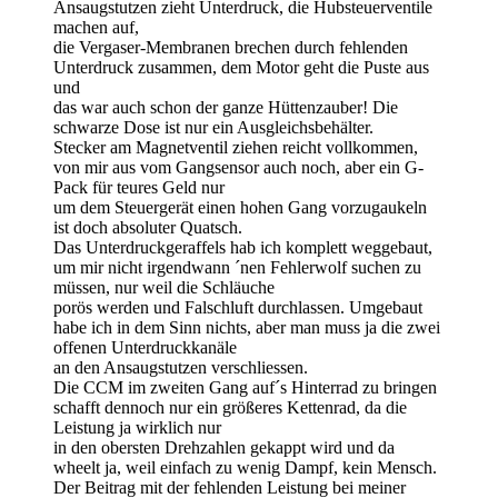
Ansaugstutzen zieht Unterdruck, die Hubsteuerventile
machen auf,
die Vergaser-Membranen brechen durch fehlenden
Unterdruck zusammen, dem Motor geht die Puste aus
und
das war auch schon der ganze Hüttenzauber! Die
schwarze Dose ist nur ein Ausgleichsbehälter.
Stecker am Magnetventil ziehen reicht vollkommen,
von mir aus vom Gangsensor auch noch, aber ein G-
Pack für teures Geld nur
um dem Steuergerät einen hohen Gang vorzugaukeln
ist doch absoluter Quatsch.
Das Unterdruckgeraffels hab ich komplett weggebaut,
um mir nicht irgendwann ´nen Fehlerwolf suchen zu
müssen, nur weil die Schläuche
porös werden und Falschluft durchlassen. Umgebaut
habe ich in dem Sinn nichts, aber man muss ja die zwei
offenen Unterdruckkanäle
an den Ansaugstutzen verschliessen.
Die CCM im zweiten Gang auf´s Hinterrad zu bringen
schafft dennoch nur ein größeres Kettenrad, da die
Leistung ja wirklich nur
in den obersten Drehzahlen gekappt wird und da
wheelt ja, weil einfach zu wenig Dampf, kein Mensch.
Der Beitrag mit der fehlenden Leistung bei meiner