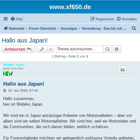
www.xf650.de
FAQ
Registrieren
Anmelden
S
Startseite
Foren-Übersicht
Sonstiges
Vorstellung - Das bin ich ...
u
Hallo aus Japan!
c
Suche
Erweiterte
Antworten
h
1 Beitrag • Seite
1
von
1
e
Webike Japan
ganz neu hier
Hallo aus Japan!
B
24. Jun 2026, 07:44
e
i
Hallo zusammen,
t
hier ist Webike Japan.
r
a
g
Wir sind ein in Japan ansässiger Anbieter von Motorradteilen – aber vor
allem sind wir selbst Motorradfahrer. Wir sind hier, weil wir Motorräder und
die Communities, die sich darum bilden, wirklich schätzen.
Für Forenmitglieder möchten wir gelegentlich exklusive Vorteile anbieten,