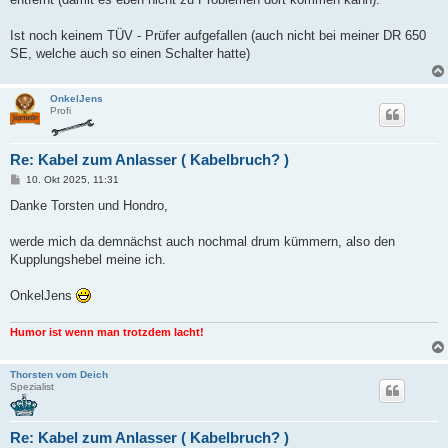
r
a
g
Ist noch keinem TÜV - Prüfer aufgefallen (auch nicht bei meiner DR 650
SE, welche auch so einen Schalter hatte)
OnkelJens
Profi
Re: Kabel zum Anlasser ( Kabelbruch? )
B
10. Okt 2025, 11:31
e
i
Danke Torsten und Hondro,
t
r
a
werde mich da demnächst auch nochmal drum kümmern, also den
g
Kupplungshebel meine ich.
OnkelJens
Humor ist wenn man trotzdem lacht!
Thorsten vom Deich
Spezialist
Re: Kabel zum Anlasser ( Kabelbruch? )