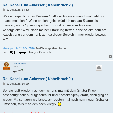
Re: Kabel zum Anlasser ( Kabelbruch? )
B
8. Okt 2025, 14:53
e
i
Was ist eigentlich das Problem? daß der Anlasser menchmal geht und
t
manchmal nicht? Wenn er nicht geht, würd ich mal am Startrelais
r
a
messen, ob da Spannung ankommt und ob sie zum Anlasser
g
weitergeleitet wird. Nach meiner Erfahrung tretten Kabelbrücke gern am
Kabelstrang vor dem Tank auf, da dieser Bereich immer wieder bewegt
wird.
viewtopic.php?f=1&t=5596
Suzi Whongs Geschichte
Tracy´s Geschichte
OnkelJens
Profi
Re: Kabel zum Anlasser ( Kabelbruch? )
B
8. Okt 2025, 16:29
e
i
So, sie läuft wieder, nachdem wir uns mal mit dem Srtater Knopf
t
beschäftigt haben, aufgeschraubt und Kontakt Spray drauf, dann ging es
r
a
wieder. Ma schauen wie lange, am besten mal nach nem neuen Schalter
g
umsehen, falls man den noch kriegt?