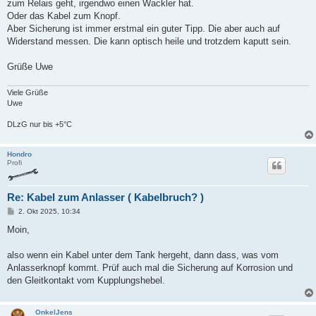
zum Relais geht, irgendwo einen Wackler hat.
Oder das Kabel zum Knopf.
Aber Sicherung ist immer erstmal ein guter Tipp. Die aber auch auf
Widerstand messen. Die kann optisch heile und trotzdem kaputt sein.
Grüße Uwe
Viele Grüße
Uwe
DLzG nur bis +5°C
Hondro
Profi
Re: Kabel zum Anlasser ( Kabelbruch? )
B
2. Okt 2025, 10:34
e
i
Moin,
t
r
a
also wenn ein Kabel unter dem Tank hergeht, dann dass, was vom
g
Anlasserknopf kommt. Prüf auch mal die Sicherung auf Korrosion und
den Gleitkontakt vom Kupplungshebel.
OnkelJens