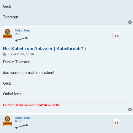
Gruß
Thorsten
OnkelJens
Profi
Re: Kabel zum Anlasser ( Kabelbruch? )
B
6. Okt 2025, 08:56
e
i
Danke Thorsten,
t
r
a
das werde ich mal versuchen!
g
Gruß
OnkelJens
Humor ist wenn man trotzdem lacht!
OnkelJens
Profi