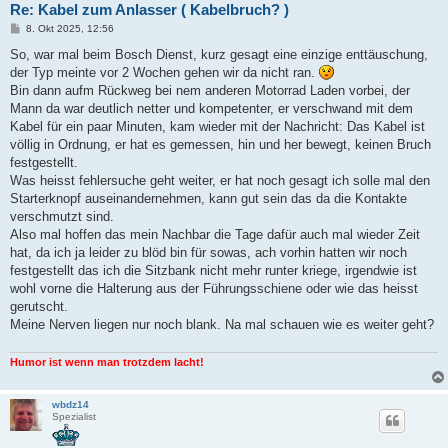
Re: Kabel zum Anlasser ( Kabelbruch? )
B
8. Okt 2025, 12:56
e
i
So, war mal beim Bosch Dienst, kurz gesagt eine einzige enttäuschung,
t
der Typ meinte vor 2 Wochen gehen wir da nicht ran.
r
a
Bin dann aufm Rückweg bei nem anderen Motorrad Laden vorbei, der
g
Mann da war deutlich netter und kompetenter, er verschwand mit dem
Kabel für ein paar Minuten, kam wieder mit der Nachricht: Das Kabel ist
völlig in Ordnung, er hat es gemessen, hin und her bewegt, keinen Bruch
festgestellt.
Was heisst fehlersuche geht weiter, er hat noch gesagt ich solle mal den
Starterknopf auseinandernehmen, kann gut sein das da die Kontakte
verschmutzt sind.
Also mal hoffen das mein Nachbar die Tage dafür auch mal wieder Zeit
hat, da ich ja leider zu blöd bin für sowas, ach vorhin hatten wir noch
festgestellt das ich die Sitzbank nicht mehr runter kriege, irgendwie ist
wohl vorne die Halterung aus der Führungsschiene oder wie das heisst
gerutscht.
Meine Nerven liegen nur noch blank. Na mal schauen wie es weiter geht?
Humor ist wenn man trotzdem lacht!
wbdz14
Spezialist