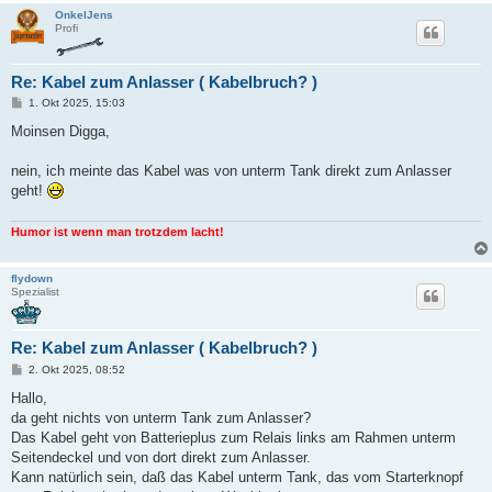
OnkelJens
Profi
Re: Kabel zum Anlasser ( Kabelbruch? )
B
1. Okt 2025, 15:03
e
i
Moinsen Digga,
t
r
a
nein, ich meinte das Kabel was von unterm Tank direkt zum Anlasser
g
geht!
Humor ist wenn man trotzdem lacht!
flydown
Spezialist
Re: Kabel zum Anlasser ( Kabelbruch? )
B
2. Okt 2025, 08:52
e
i
Hallo,
t
da geht nichts von unterm Tank zum Anlasser?
r
a
Das Kabel geht von Batterieplus zum Relais links am Rahmen unterm
g
Seitendeckel und von dort direkt zum Anlasser.
Kann natürlich sein, daß das Kabel unterm Tank, das vom Starterknopf