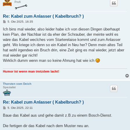
Profi
Re: Kabel zum Anlasser ( Kabelbruch? )
B
5. Okt 2025, 16:35
e
i
Ich bins mal wieder, also leider habe ich von diesen Dingen überhaupt
t
kein Plan, der Nachbar ist da eher der Schrauber, der meinte wohl es
r
a
wäre das Kabel weclches vom Starterelaise kommt und zum Anlasser
g
geht. Wo kriege ich denn so ein Kabel in Neu her? Denn mein altes Teil
hat wohl irgendwo ein Bruch drin, eine Zeit ging es mal wieder, jetzt aber
mal wieder gar nicht!
Wirklich dumm wenn man so keine Ahnung hat wie ich
Humor ist wenn man trotzdem lacht!
Thorsten vom Deich
Spezialist
Re: Kabel zum Anlasser ( Kabelbruch? )
B
5. Okt 2025, 22:11
e
i
Baue das Kabel aus und gehe damit z.B.zu einem Bosch-Dienst.
t
r
a
Die fertigen dir das Kabel nach dem Muster neu an.
g