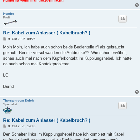
Humor ist wenn man trotzdem lacht!
Hondro
Profi
Re: Kabel zum Anlasser ( Kabelbruch? )
B
9. Okt 2025, 09:26
e
i
Moin Moin, ich habe auch schon beide Bedienteile r/l als gebraucht
t
gekauft. Bei mir verschwanden die Aufdrucke^^. Wie schon erwähnt,
r
a
schau auch mal nach dem Kupferkontakt im Kupplungshebel. Ich hatte
g
da auch schon mal Kontaktprobleme.
LG
Bernd
Thorsten vom Deich
Spezialist
Re: Kabel zum Anlasser ( Kabelbruch? )
B
9. Okt 2025, 14:46
e
i
Den Schalter links im Kupplungshebel habe ich komplett mit Kabel
t
entfernt (damit es eben nicht zu Problemen dort kommen kann).