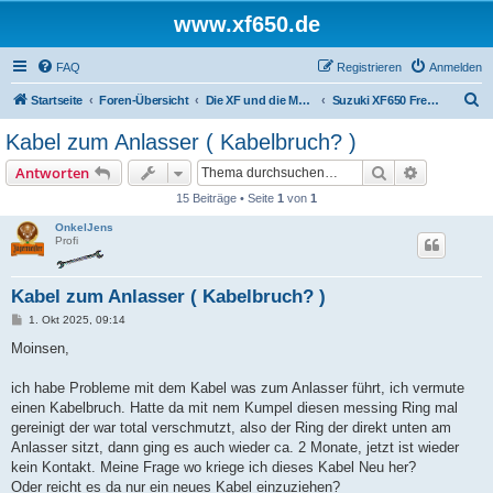
www.xf650.de
FAQ
Registrieren
Anmelden
S
Startseite
Foren-Übersicht
Die XF und die Moppeds der ehemaligen XF-Treiber
Suzuki XF650 Freewind
u
Kabel zum Anlasser ( Kabelbruch? )
c
Suche
Erweiterte
Antworten
h
15 Beiträge • Seite
1
von
1
e
OnkelJens
Profi
Kabel zum Anlasser ( Kabelbruch? )
B
1. Okt 2025, 09:14
e
i
Moinsen,
t
r
a
ich habe Probleme mit dem Kabel was zum Anlasser führt, ich vermute
g
einen Kabelbruch. Hatte da mit nem Kumpel diesen messing Ring mal
gereinigt der war total verschmutzt, also der Ring der direkt unten am
Anlasser sitzt, dann ging es auch wieder ca. 2 Monate, jetzt ist wieder
kein Kontakt. Meine Frage wo kriege ich dieses Kabel Neu her?
Oder reicht es da nur ein neues Kabel einzuziehen?