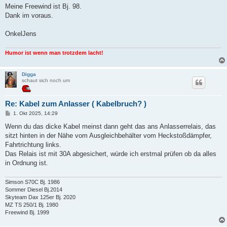
Meine Freewind ist Bj. 98.
Dank im voraus.
OnkelJens
Humor ist wenn man trotzdem lacht!
Digga
schaut sich noch um
Re: Kabel zum Anlasser ( Kabelbruch? )
B
1. Okt 2025, 14:29
e
i
Wenn du das dicke Kabel meinst dann geht das ans Anlasserrelais, das
t
sitzt hinten in der Nähe vom Ausgleichbehälter vom Heckstoßdämpfer,
r
a
Fahrtrichtung links.
g
Das Relais ist mit 30A abgesichert, würde ich erstmal prüfen ob da alles
in Ordnung ist.
Simson S70C Bj. 1986
Sommer Diesel Bj.2014
Skyteam Dax 125er Bj. 2020
MZ TS 250/1 Bj. 1980
Freewind Bj. 1999