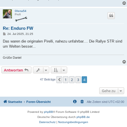
Olena54
Profi
Re: Enduro FW
B
24. Jul 2025, 21:25
e
i
Das waren die originalen Pirelli, nahezu unfahrbar.... Die Rallye STR sind
t
um Welten besser...
r
a
g
Grüße Daniel
Antworten
1
2
3
4
Vorherige
47 Beiträge
Gehe zu
Startseite
Foren-Übersicht
Alle Zeiten sind
UTC+02:00
Powered by
phpBB
® Forum Software © phpBB Limited
Deutsche Übersetzung durch
phpBB.de
Datenschutz
|
Nutzungsbedingungen