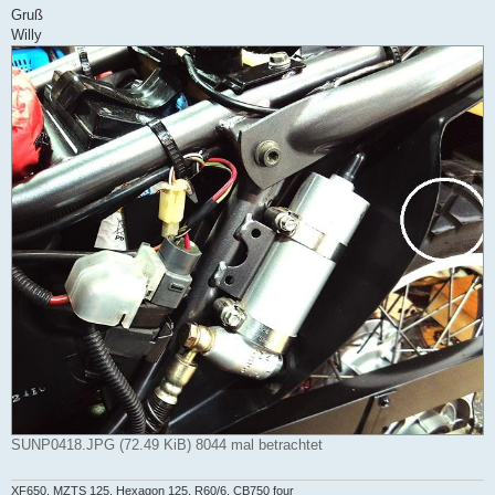
Gruß
Willy
SUNP0418.JPG (72.49 KiB) 8044 mal betrachtet
XF650, MZTS 125, Hexagon 125, R60/6, CB750 four