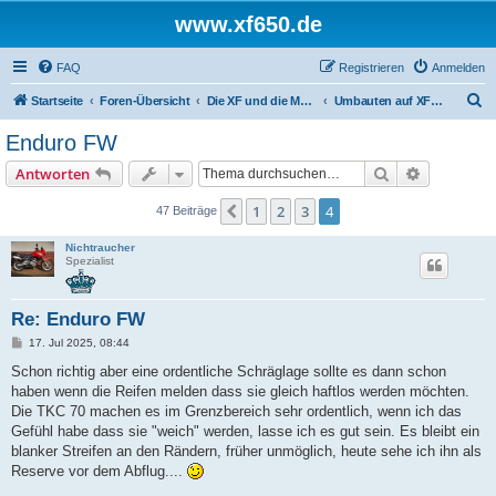
www.xf650.de
FAQ
Registrieren
Anmelden
S
Startseite
Foren-Übersicht
Die XF und die Moppeds der ehemaligen XF-Treiber
Umbauten auf XF-Basis
u
Enduro FW
c
Suche
Erweiterte
Antworten
h
e
1
2
3
4
Vorherige
47 Beiträge
Nichtraucher
Spezialist
Re: Enduro FW
B
17. Jul 2025, 08:44
e
i
Schon richtig aber eine ordentliche Schräglage sollte es dann schon
t
haben wenn die Reifen melden dass sie gleich haftlos werden möchten.
r
a
Die TKC 70 machen es im Grenzbereich sehr ordentlich, wenn ich das
g
Gefühl habe dass sie "weich" werden, lasse ich es gut sein. Es bleibt ein
blanker Streifen an den Rändern, früher unmöglich, heute sehe ich ihn als
Reserve vor dem Abflug....