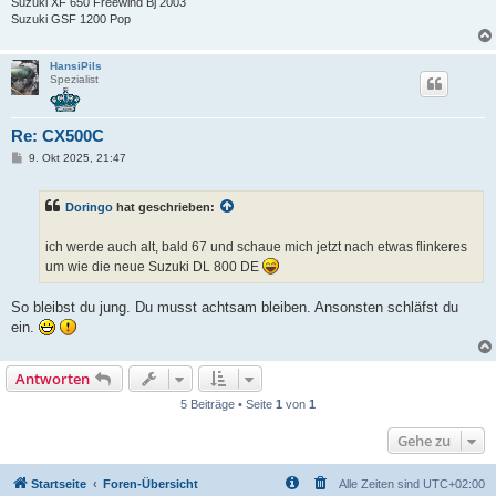
Suzuki XF 650 Freewind Bj 2003
Suzuki GSF 1200 Pop
HansiPils
Spezialist
Re: CX500C
B
9. Okt 2025, 21:47
e
i
t
Doringo
hat geschrieben:
r
a
g
ich werde auch alt, bald 67 und schaue mich jetzt nach etwas flinkeres
um wie die neue Suzuki DL 800 DE
So bleibst du jung. Du musst achtsam bleiben. Ansonsten schläfst du
ein.
Antworten
5 Beiträge • Seite
1
von
1
Gehe zu
Startseite
Foren-Übersicht
Alle Zeiten sind
UTC+02:00