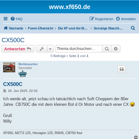
www.xf650.de
FAQ
Registrieren
Anmelden
S
Startseite
Foren-Übersicht
Die XF und die Moppeds der ehemaligen XF-Treiber
Sonstige Maschinen
u
CX500C
c
Suche
Erweiterte
Antworten
h
5 Beiträge • Seite
1
von
1
e
Nichtraucher
Spezialist
CX500C
B
20. Jun 2025, 22:33
e
i
Ich werde alt, jetzt schau ich tatsächlich nach Soft Choppern der 80er
t
Jahre. CB750C die mit dem kleinen Bol d Or Motor und nach einer CX
r
a
g
Gruß
Willy
XF650, MZTS 125, Hexagon 125, R60/6, CB750 four