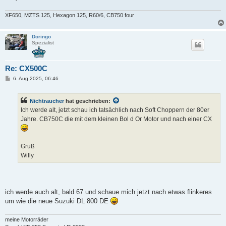
XF650, MZTS 125, Hexagon 125, R60/6, CB750 four
Doringo
Spezialist
Re: CX500C
B
6. Aug 2025, 06:46
e
i
t
Nichtraucher
hat geschrieben:
r
a
Ich werde alt, jetzt schau ich tatsächlich nach Soft Choppern der 80er
g
Jahre. CB750C die mit dem kleinen Bol d Or Motor und nach einer CX
Gruß
Willy
ich werde auch alt, bald 67 und schaue mich jetzt nach etwas flinkeres
um wie die neue Suzuki DL 800 DE
meine Motorräder