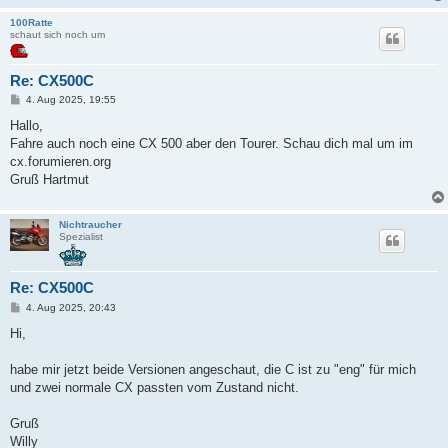
100Ratte
schaut sich noch um
Re: CX500C
B
4. Aug 2025, 19:55
e
i
Hallo,
t
Fahre auch noch eine CX 500 aber den Tourer. Schau dich mal um im
r
a
cx.forumieren.org
g
Gruß Hartmut
Nichtraucher
Spezialist
Re: CX500C
B
4. Aug 2025, 20:43
e
i
Hi,
t
r
a
habe mir jetzt beide Versionen angeschaut, die C ist zu "eng" für mich
g
und zwei normale CX passten vom Zustand nicht.
Gruß
Willy