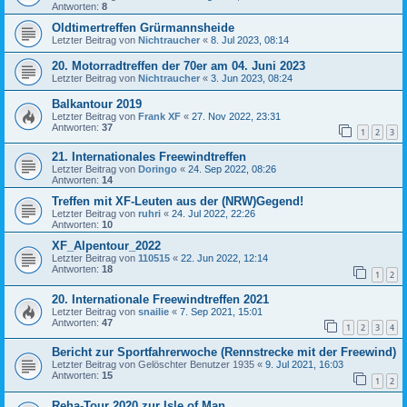
Antworten:
8
Oldtimertreffen Grürmannsheide
Letzter Beitrag von
Nichtraucher
«
8. Jul 2023, 08:14
20. Motorradtreffen der 70er am 04. Juni 2023
Letzter Beitrag von
Nichtraucher
«
3. Jun 2023, 08:24
Balkantour 2019
Letzter Beitrag von
Frank XF
«
27. Nov 2022, 23:31
Antworten:
37
1
2
3
21. Internationales Freewindtreffen
Letzter Beitrag von
Doringo
«
24. Sep 2022, 08:26
Antworten:
14
Treffen mit XF-Leuten aus der (NRW)Gegend!
Letzter Beitrag von
ruhri
«
24. Jul 2022, 22:26
Antworten:
10
XF_Alpentour_2022
Letzter Beitrag von
110515
«
22. Jun 2022, 12:14
Antworten:
18
1
2
20. Internationale Freewindtreffen 2021
Letzter Beitrag von
snailie
«
7. Sep 2021, 15:01
Antworten:
47
1
2
3
4
Bericht zur Sportfahrerwoche (Rennstrecke mit der Freewind)
Letzter Beitrag von
Gelöschter Benutzer 1935
«
9. Jul 2021, 16:03
Antworten:
15
1
2
Reha-Tour 2020 zur Isle of Man