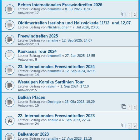
Echtes Internationales Freewindtreffen 2026
Letzter Beitrag von
brummil
«
8. Jul 2026, 11:05
Antworten:
17
1
2
Oldtimertreffen Iserlohn und Holzwickede 11/12. und 12,07.
Letzter Beitrag von
Nichtraucher
«
7. Jul 2026, 23:06
Freewindtreffen 2025
Letzter Beitrag von
snailie
«
12. Sep 2025, 14:07
Antworten:
13
Kaukasus Tour 2024
Letzter Beitrag von
brummil
«
27. Jan 2025, 13:55
Antworten:
8
23. Internationales Freewindtreffen 2024
Letzter Beitrag von
brummil
«
12. Sep 2024, 02:05
Antworten:
14
Westalpen Korsika Sardinien Tour
Letzter Beitrag von
aviun
«
1. Sep 2024, 17:10
Antworten:
5
Balkan Places
Letzter Beitrag von
Doringo
«
25. Okt 2023, 19:29
Antworten:
15
1
2
22. Internationales Freewindtreffen 2023
Letzter Beitrag von
snailie
«
6. Sep 2023, 22:24
Antworten:
24
1
2
Balkantour 2023
Letzter Beitrag von
snailie
«
17. Aug 2023, 13:15