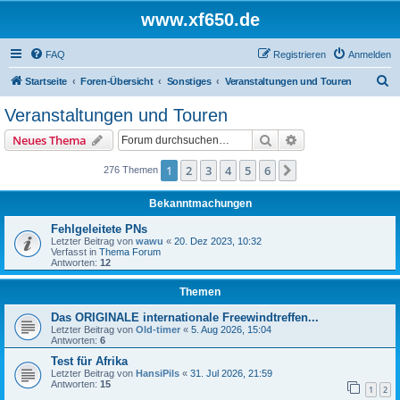
www.xf650.de
FAQ
Registrieren
Anmelden
S
Startseite
Foren-Übersicht
Sonstiges
Veranstaltungen und Touren
u
Veranstaltungen und Touren
c
Suche
Erweiterte Suche
Neues Thema
h
e
1
2
3
4
5
6
Nächste
276 Themen
Bekanntmachungen
Fehlgeleitete PNs
Letzter Beitrag von
wawu
«
20. Dez 2023, 10:32
Verfasst in
Thema Forum
Antworten:
12
Themen
Das ORIGINALE internationale Freewindtreffen...
Letzter Beitrag von
Old-timer
«
5. Aug 2026, 15:04
Antworten:
6
Test für Afrika
Letzter Beitrag von
HansiPils
«
31. Jul 2026, 21:59
Antworten:
15
1
2