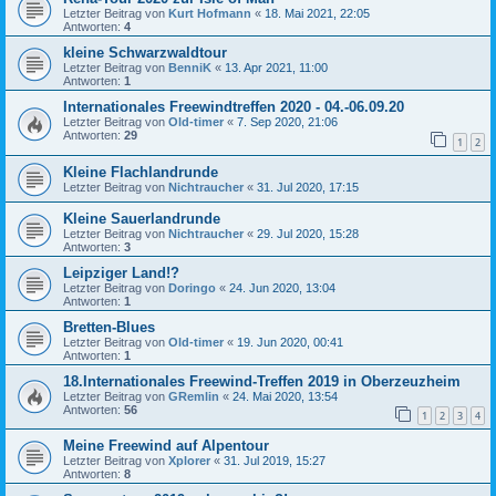
Letzter Beitrag von
Kurt Hofmann
«
18. Mai 2021, 22:05
Antworten:
4
kleine Schwarzwaldtour
Letzter Beitrag von
BenniK
«
13. Apr 2021, 11:00
Antworten:
1
Internationales Freewindtreffen 2020 - 04.-06.09.20
Letzter Beitrag von
Old-timer
«
7. Sep 2020, 21:06
Antworten:
29
1
2
Kleine Flachlandrunde
Letzter Beitrag von
Nichtraucher
«
31. Jul 2020, 17:15
Kleine Sauerlandrunde
Letzter Beitrag von
Nichtraucher
«
29. Jul 2020, 15:28
Antworten:
3
Leipziger Land!?
Letzter Beitrag von
Doringo
«
24. Jun 2020, 13:04
Antworten:
1
Bretten-Blues
Letzter Beitrag von
Old-timer
«
19. Jun 2020, 00:41
Antworten:
1
18.Internationales Freewind-Treffen 2019 in Oberzeuzheim
Letzter Beitrag von
GRemlin
«
24. Mai 2020, 13:54
Antworten:
56
1
2
3
4
Meine Freewind auf Alpentour
Letzter Beitrag von
Xplorer
«
31. Jul 2019, 15:27
Antworten:
8