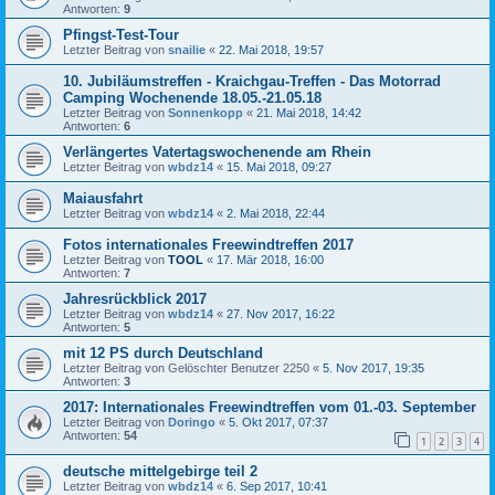
Antworten:
9
Pfingst-Test-Tour
Letzter Beitrag von
snailie
«
22. Mai 2018, 19:57
10. Jubiläumstreffen - Kraichgau-Treffen - Das Motorrad
Camping Wochenende 18.05.-21.05.18
Letzter Beitrag von
Sonnenkopp
«
21. Mai 2018, 14:42
Antworten:
6
Verlängertes Vatertagswochenende am Rhein
Letzter Beitrag von
wbdz14
«
15. Mai 2018, 09:27
Maiausfahrt
Letzter Beitrag von
wbdz14
«
2. Mai 2018, 22:44
Fotos internationales Freewindtreffen 2017
Letzter Beitrag von
TOOL
«
17. Mär 2018, 16:00
Antworten:
7
Jahresrückblick 2017
Letzter Beitrag von
wbdz14
«
27. Nov 2017, 16:22
Antworten:
5
mit 12 PS durch Deutschland
Letzter Beitrag von
Gelöschter Benutzer 2250
«
5. Nov 2017, 19:35
Antworten:
3
2017: Internationales Freewindtreffen vom 01.-03. September
Letzter Beitrag von
Doringo
«
5. Okt 2017, 07:37
Antworten:
54
1
2
3
4
deutsche mittelgebirge teil 2
Letzter Beitrag von
wbdz14
«
6. Sep 2017, 10:41