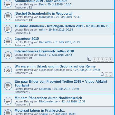
Sommertour 2019 - aber wohin?!
Letzter Beitrag von
Doc
«
30. Jul 2019, 18:16
Antworten:
12
[Suche] Schrauberhilfe in Wuppertal
Letzter Beitrag von
Moneylow
«
20. Mai 2019, 22:46
Antworten:
13
10 Jahre Jubiläum - Kraichgau-Treffen 2019 - 07.06.-10.06.19
Letzter Beitrag von
ruhri
«
19. Mai 2019, 00:18
Antworten:
6
Japantour 2015
Letzter Beitrag von
HansiPils
«
31. Mär 2019, 21:13
Antworten:
9
Internationales Freewind-Treffen 2018
Letzter Beitrag von
Dada
«
3. Okt 2018, 23:43
Antworten:
69
1
2
3
4
5
Wir waren im Urlaub und in Grobnik auf der Renne
Letzter Beitrag von
Gelöschter Benutzer 1935
«
27. Sep 2018, 07:08
Antworten:
24
1
2
Ein paar Bilder von Freewind Treffen 2018 + Video Abfahrt
Tourfahrt
Letzter Beitrag von
GRemlin
«
19. Sep 2018, 21:39
Antworten:
6
Mit dem Pänzerchen durch Nordfrankreich
Letzter Beitrag von
DäKowelenzer
«
22. Jul 2018, 12:31
Antworten:
9
Motorrad fahren in Frankreich...
Letzter Beitrag von
snailie
«
22. Jun 2018, 15:39