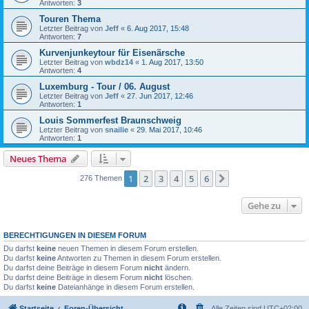
Antworten:
3
Touren Thema
Letzter Beitrag von
Jeff
«
6. Aug 2017, 15:48
Antworten:
7
Kurvenjunkeytour für Eisenärsche
Letzter Beitrag von
wbdz14
«
1. Aug 2017, 13:50
Antworten:
4
Luxemburg - Tour / 06. August
Letzter Beitrag von
Jeff
«
27. Jun 2017, 12:46
Antworten:
1
Louis Sommerfest Braunschweig
Letzter Beitrag von
snailie
«
29. Mai 2017, 10:46
Antworten:
1
Neues Thema
1
2
3
4
5
6
Nächste
276 Themen
Gehe zu
BERECHTIGUNGEN IN DIESEM FORUM
Du darfst
keine
neuen Themen in diesem Forum erstellen.
Du darfst
keine
Antworten zu Themen in diesem Forum erstellen.
Du darfst deine Beiträge in diesem Forum
nicht
ändern.
Du darfst deine Beiträge in diesem Forum
nicht
löschen.
Du darfst
keine
Dateianhänge in diesem Forum erstellen.
Startseite
Foren-Übersicht
Alle Zeiten sind
UTC+02:00