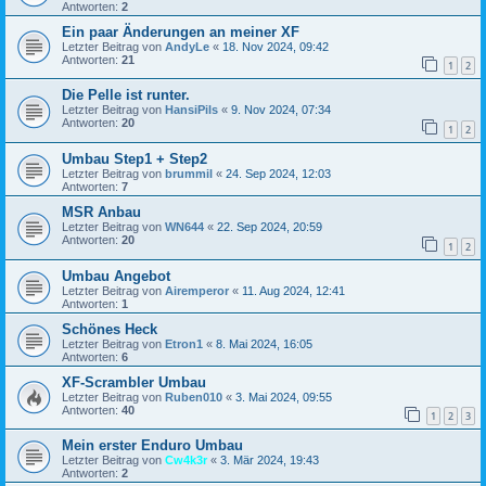
Antworten:
2
Ein paar Änderungen an meiner XF
Letzter Beitrag von
AndyLe
«
18. Nov 2024, 09:42
Antworten:
21
1
2
Die Pelle ist runter.
Letzter Beitrag von
HansiPils
«
9. Nov 2024, 07:34
Antworten:
20
1
2
Umbau Step1 + Step2
Letzter Beitrag von
brummil
«
24. Sep 2024, 12:03
Antworten:
7
MSR Anbau
Letzter Beitrag von
WN644
«
22. Sep 2024, 20:59
Antworten:
20
1
2
Umbau Angebot
Letzter Beitrag von
Airemperor
«
11. Aug 2024, 12:41
Antworten:
1
Schönes Heck
Letzter Beitrag von
Etron1
«
8. Mai 2024, 16:05
Antworten:
6
XF-Scrambler Umbau
Letzter Beitrag von
Ruben010
«
3. Mai 2024, 09:55
Antworten:
40
1
2
3
Mein erster Enduro Umbau
Letzter Beitrag von
Cw4k3r
«
3. Mär 2024, 19:43
Antworten:
2