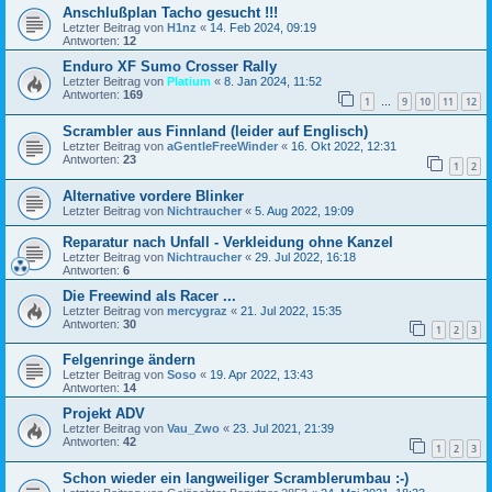
Anschlußplan Tacho gesucht !!!
Letzter Beitrag von
H1nz
«
14. Feb 2024, 09:19
Antworten:
12
Enduro XF Sumo Crosser Rally
Letzter Beitrag von
Platium
«
8. Jan 2024, 11:52
Antworten:
169
1
9
10
11
12
…
Scrambler aus Finnland (leider auf Englisch)
Letzter Beitrag von
aGentleFreeWinder
«
16. Okt 2022, 12:31
Antworten:
23
1
2
Alternative vordere Blinker
Letzter Beitrag von
Nichtraucher
«
5. Aug 2022, 19:09
Reparatur nach Unfall - Verkleidung ohne Kanzel
Letzter Beitrag von
Nichtraucher
«
29. Jul 2022, 16:18
Antworten:
6
Die Freewind als Racer ...
Letzter Beitrag von
mercygraz
«
21. Jul 2022, 15:35
Antworten:
30
1
2
3
Felgenringe ändern
Letzter Beitrag von
Soso
«
19. Apr 2022, 13:43
Antworten:
14
Projekt ADV
Letzter Beitrag von
Vau_Zwo
«
23. Jul 2021, 21:39
Antworten:
42
1
2
3
Schon wieder ein langweiliger Scramblerumbau :-)