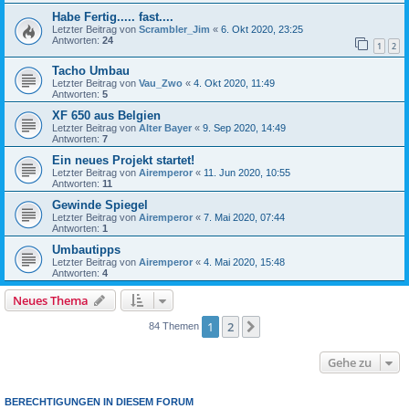
Habe Fertig..... fast....
Letzter Beitrag von
Scrambler_Jim
«
6. Okt 2020, 23:25
Antworten:
24
1
2
Tacho Umbau
Letzter Beitrag von
Vau_Zwo
«
4. Okt 2020, 11:49
Antworten:
5
XF 650 aus Belgien
Letzter Beitrag von
Alter Bayer
«
9. Sep 2020, 14:49
Antworten:
7
Ein neues Projekt startet!
Letzter Beitrag von
Airemperor
«
11. Jun 2020, 10:55
Antworten:
11
Gewinde Spiegel
Letzter Beitrag von
Airemperor
«
7. Mai 2020, 07:44
Antworten:
1
Umbautipps
Letzter Beitrag von
Airemperor
«
4. Mai 2020, 15:48
Antworten:
4
Neues Thema
1
2
Nächste
84 Themen
Gehe zu
BERECHTIGUNGEN IN DIESEM FORUM