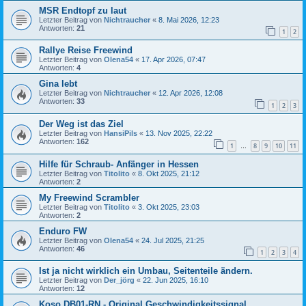
MSR Endtopf zu laut
Letzter Beitrag von
Nichtraucher
«
8. Mai 2026, 12:23
Antworten:
21
1
2
Rallye Reise Freewind
Letzter Beitrag von
Olena54
«
17. Apr 2026, 07:47
Antworten:
4
Gina lebt
Letzter Beitrag von
Nichtraucher
«
12. Apr 2026, 12:08
Antworten:
33
1
2
3
Der Weg ist das Ziel
Letzter Beitrag von
HansiPils
«
13. Nov 2025, 22:22
Antworten:
162
1
8
9
10
11
…
Hilfe für Schraub- Anfänger in Hessen
Letzter Beitrag von
Titolito
«
8. Okt 2025, 21:12
Antworten:
2
My Freewind Scrambler
Letzter Beitrag von
Titolito
«
3. Okt 2025, 23:03
Antworten:
2
Enduro FW
Letzter Beitrag von
Olena54
«
24. Jul 2025, 21:25
Antworten:
46
1
2
3
4
Ist ja nicht wirklich ein Umbau, Seitenteile ändern.
Letzter Beitrag von
Der_jörg
«
22. Jun 2025, 16:10
Antworten:
12
Koso DB01-RN - Original Geschwindigkeitssignal