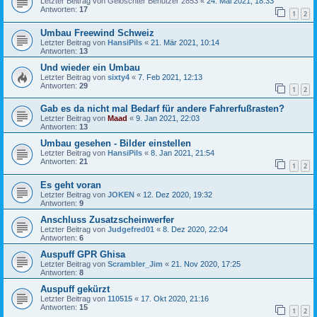
Letzter Beitrag von
Gelöschter Benutzer 2853
«
24. Mai 2021, 18:33
Antworten:
17
1
2
Umbau Freewind Schweiz
Letzter Beitrag von
HansiPils
«
21. Mär 2021, 10:14
Antworten:
13
Und wieder ein Umbau
Letzter Beitrag von
sixty4
«
7. Feb 2021, 12:13
Antworten:
29
1
2
Gab es da nicht mal Bedarf für andere Fahrerfußrasten?
Letzter Beitrag von
Maad
«
9. Jan 2021, 22:03
Antworten:
13
Umbau gesehen - Bilder einstellen
Letzter Beitrag von
HansiPils
«
8. Jan 2021, 21:54
Antworten:
21
1
2
Es geht voran
Letzter Beitrag von
JOKEN
«
12. Dez 2020, 19:32
Antworten:
9
Anschluss Zusatzscheinwerfer
Letzter Beitrag von
Judgefred01
«
8. Dez 2020, 22:04
Antworten:
6
Auspuff GPR Ghisa
Letzter Beitrag von
Scrambler_Jim
«
21. Nov 2020, 17:25
Antworten:
8
Auspuff gekürzt
Letzter Beitrag von
110515
«
17. Okt 2020, 21:16
Antworten:
15
1
2