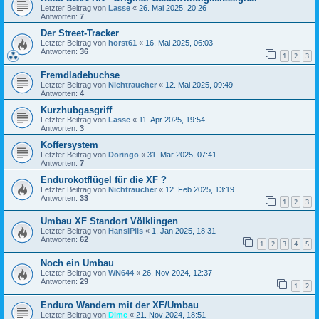
Letzter Beitrag von
Lasse
«
26. Mai 2025, 20:26
Antworten:
7
Der Street-Tracker
Letzter Beitrag von
horst61
«
16. Mai 2025, 06:03
Antworten:
36
1
2
3
Fremdladebuchse
Letzter Beitrag von
Nichtraucher
«
12. Mai 2025, 09:49
Antworten:
4
Kurzhubgasgriff
Letzter Beitrag von
Lasse
«
11. Apr 2025, 19:54
Antworten:
3
Koffersystem
Letzter Beitrag von
Doringo
«
31. Mär 2025, 07:41
Antworten:
7
Endurokotflügel für die XF ?
Letzter Beitrag von
Nichtraucher
«
12. Feb 2025, 13:19
Antworten:
33
1
2
3
Umbau XF Standort Völklingen
Letzter Beitrag von
HansiPils
«
1. Jan 2025, 18:31
Antworten:
62
1
2
3
4
5
Noch ein Umbau
Letzter Beitrag von
WN644
«
26. Nov 2024, 12:37
Antworten:
29
1
2
Enduro Wandern mit der XF/Umbau
Letzter Beitrag von
Dime
«
21. Nov 2024, 18:51