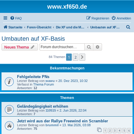
www.xf650.de
FAQ
Registrieren
Anmelden
S
Startseite
Foren-Übersicht
Die XF und die Moppeds der ehemaligen XF-Treiber
Umbauten auf XF-Basis
u
Umbauten auf XF-Basis
c
Suche
Erweiterte Suche
Neues Thema
h
e
1
2
Nächste
84 Themen
Bekanntmachungen
Fehlgeleitete PNs
Letzter Beitrag von
wawu
«
20. Dez 2023, 10:32
Verfasst in
Thema Forum
Antworten:
12
Themen
Geländegängigkeit erhöhen
Letzter Beitrag von
110515
«
2. Jun 2026, 22:04
Antworten:
7
Jetzt wird aus der Rallye Freewind ein Scrambler
Letzter Beitrag von
brummil
«
13. Mai 2026, 03:08
Antworten:
75
1
2
3
4
5
6