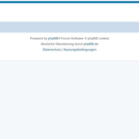
m
n
e
e
m
n
e
n
Powered by
phpBB
® Forum Software © phpBB Limited
Deutsche Übersetzung durch
phpBB.de
Datenschutz
|
Nutzungsbedingungen