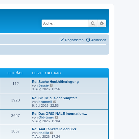
Suche
Erweiterte Suche
Registrieren
Anmelden
BEITRÄGE
LETZTER BEITRAG
L
Re: Suche Heckhöherlegung
B
112
e
N
von
Jessie
t
e
3. Aug 2026, 13:56
e
z
u
t
e
L
Re: Grüße aus der Südpfalz
i
B
3928
e
s
e
N
von
brummil
r
t
t
e
9. Jul 2026, 22:53
t
B
e
e
z
u
e
r
t
e
L
Re: Das ORIGINALE internation…
i
B
B
3697
r
i
e
s
e
N
von
Old-timer
t
e
r
t
t
e
5. Aug 2026, 15:04
r
i
e
ä
t
B
e
z
u
a
t
e
r
t
e
L
Re: Aral Tankstelle der 60er
g
r
B
3057
i
i
B
g
r
e
s
e
N
von
snailie
a
t
e
r
t
t
e
7. Aug 2026, 17:24
g
e
r
i