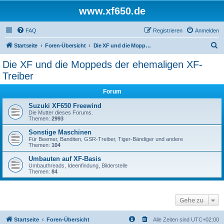
www.xf650.de
FAQ
Registrieren
Anmelden
S
Startseite
Foren-Übersicht
Die XF und die Moppeds der ehemaligen XF-Treiber
u
Die XF und die Moppeds der ehemaligen XF-
c
Treiber
h
Forum
e
Suzuki XF650 Freewind
Die Mutter dieses Forums.
Themen:
2993
Sonstige Maschinen
Für Beemer, Banditen, GSR-Treiber, Tiger-Bändiger und andere
Themen:
104
Umbauten auf XF-Basis
Umbauthreads, Ideenfindung, Bilderstelle
Themen:
84
Gehe zu
Startseite
Foren-Übersicht
Alle Zeiten sind
UTC+02:00