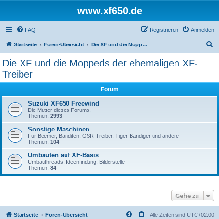
www.xf650.de
FAQ
Registrieren
Anmelden
S
Startseite
Foren-Übersicht
Die XF und die Moppeds der ehemaligen XF-Treiber
u
Die XF und die Moppeds der ehemaligen XF-
c
Treiber
h
Forum
e
Suzuki XF650 Freewind
Die Mutter dieses Forums.
Themen:
2993
Sonstige Maschinen
Für Beemer, Banditen, GSR-Treiber, Tiger-Bändiger und andere
Themen:
104
Umbauten auf XF-Basis
Umbauthreads, Ideenfindung, Bilderstelle
Themen:
84
Gehe zu
Startseite
Foren-Übersicht
Alle Zeiten sind
UTC+02:00