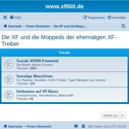
www.xf650.de
FAQ
Registrieren
Anmelden
S
Startseite
Foren-Übersicht
Die XF und die Moppeds der ehemaligen XF-Treiber
u
Die XF und die Moppeds der ehemaligen XF-
c
Treiber
h
Forum
e
Suzuki XF650 Freewind
Die Mutter dieses Forums.
Themen:
2993
Sonstige Maschinen
Für Beemer, Banditen, GSR-Treiber, Tiger-Bändiger und andere
Themen:
104
Umbauten auf XF-Basis
Umbauthreads, Ideenfindung, Bilderstelle
Themen:
84
Gehe zu
Startseite
Foren-Übersicht
Alle Zeiten sind
UTC+02:00