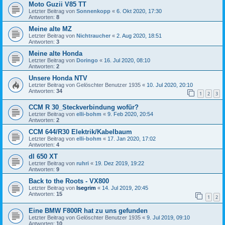
Moto Guzii V85 TT
Letzter Beitrag von
Sonnenkopp
«
6. Okt 2020, 17:30
Antworten:
8
Meine alte MZ
Letzter Beitrag von
Nichtraucher
«
2. Aug 2020, 18:51
Antworten:
3
Meine alte Honda
Letzter Beitrag von
Doringo
«
16. Jul 2020, 08:10
Antworten:
2
Unsere Honda NTV
Letzter Beitrag von
Gelöschter Benutzer 1935
«
10. Jul 2020, 20:10
Antworten:
34
1
2
3
CCM R 30_Steckverbindung wofür?
Letzter Beitrag von
elli-bohm
«
9. Feb 2020, 20:54
Antworten:
2
CCM 644/R30 Elektrik/Kabelbaum
Letzter Beitrag von
elli-bohm
«
17. Jan 2020, 17:02
Antworten:
4
dl 650 XT
Letzter Beitrag von
ruhri
«
19. Dez 2019, 19:22
Antworten:
9
Back to the Roots - VX800
Letzter Beitrag von
Isegrim
«
14. Jul 2019, 20:45
Antworten:
15
1
2
Eine BMW F800R hat zu uns gefunden
Letzter Beitrag von
Gelöschter Benutzer 1935
«
9. Jul 2019, 09:10
Antworten:
10