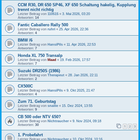
CCM R30, DR 650 SP46, XF 650 Schaltung hakelig, Kupplung
trennt nicht richtig
Letzter Beitrag von
110515
«
3. Mai 2026, 03:20
Antworten:
14
Fantic Caballero Rally 500
Letzter Beitrag von
ruhri
«
25. Apr 2026, 22:36
Antworten:
4
BMW /6
Letzter Beitrag von
HansiPils
«
11. Apr 2026, 22:53
Antworten:
7
Honda XL 750 Transalp
Letzter Beitrag von
Maad
«
19. Feb 2026, 17:57
Antworten:
7
Suzuki DR250S (1986)
Letzter Beitrag von
Therapeut
«
28. Jan 2026, 22:11
Antworten:
2
CX500C
Letzter Beitrag von
HansiPils
«
9. Okt 2025, 21:47
Antworten:
4
Zum 71. Geburtstag
Letzter Beitrag von
snailie
«
15. Dez 2024, 13:55
Antworten:
9
CB 500 oder NTV 650?
Letzter Beitrag von
Nichtraucher
«
9. Nov 2024, 09:18
Antworten:
30
1
2
3
1. Probefahrt
Letzter Beitrag von
Nichtraucher
«
10. Okt 2024, 10:16