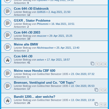
Antworten:
9
Ccm 644 r30 Elektronik
Letzter Beitrag von
110515
«
2. Aug 2021, 21:50
Antworten:
12
GSXR , Stator Probleme
Letzter Beitrag von
Phlummi
«
16. Mai 2021, 10:51
Antworten:
2
Ccm 644 r30 2003
Letzter Beitrag von
muzzer
«
29. Apr 2021, 15:25
Antworten:
10
Meine alte BMW
Letzter Beitrag von
Nichtraucher
«
25. Apr 2021, 13:40
Antworten:
2
Ccm 644 r30
Letzter Beitrag von
aviun
«
17. Apr 2021, 18:57
Antworten:
41
1
2
3
Meine neue Honda CBF 600
Letzter Beitrag von
Gelöschter Benutzer 1935
«
23. Okt 2020, 07:32
Antworten:
1
Bremsen, Ventilspiel und Co. "Off Topic"
Letzter Beitrag von
Gelöschter Benutzer 1935
«
22. Okt 2020, 05:53
Antworten:
17
1
2
Bandit 1200... aber welche?
Letzter Beitrag von
Gelöschter Benutzer 1935
«
13. Okt 2020, 13:18
Antworten:
26
1
2