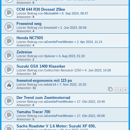
Antworten:
6
CCM 644 R30 Drossel 25kw
Letzter Beitrag von
Micha644
«
6. Sep 2024, 08:47
Antworten:
9
Freewind weg
Letzter Beitrag von
brummil
«
1. Jun 2024, 00:56
Antworten:
4
Honda NC750S
Letzter Beitrag von
aGentleFreeWinder
«
2. Apr 2024, 11:14
Antworten:
4
Zeitreise
Letzter Beitrag von
Xplorer
«
4. Aug 2023, 01:20
Antworten:
2
Suzuki GSX 1400 Klassiker
Letzter Beitrag von
Gelöschter Benutzer 2250
«
4. Jun 2023, 14:28
Antworten:
14
freewind-ergonomie mit 115 ps
Letzter Beitrag von
wbdz14
«
7. Nov 2022, 15:20
Antworten:
31
1
2
3
Der Trend zum Zweitmotorrad
Letzter Beitrag von
aGentleFreeWinder
«
17. Okt 2022, 10:49
Antworten:
6
Yamaha Tracer 700
Letzter Beitrag von
aGentleFreeWinder
«
17. Okt 2022, 09:08
Antworten:
5
Sachs Roadster V 1.6 Motor: Suzuki XF 650,
Letzter Beitrag von
flydown
«
20. Aug 2022, 14:22