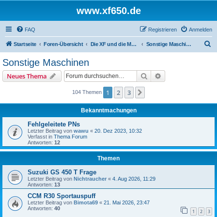
www.xf650.de
FAQ
Registrieren
Anmelden
S
Startseite
Foren-Übersicht
Die XF und die Moppeds der ehemaligen XF-Treiber
Sonstige Maschinen
u
Sonstige Maschinen
c
Suche
Erweiterte Suche
Neues Thema
h
e
1
2
3
Nächste
104 Themen
Bekanntmachungen
Fehlgeleitete PNs
Letzter Beitrag von
wawu
«
20. Dez 2023, 10:32
Verfasst in
Thema Forum
Antworten:
12
Themen
Suzuki GS 450 T Frage
Letzter Beitrag von
Nichtraucher
«
4. Aug 2026, 11:29
Antworten:
13
CCM R30 Sportauspuff
Letzter Beitrag von
Bimota69
«
21. Mai 2026, 23:47
Antworten:
40
1
2
3