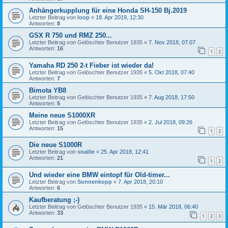
Anhängerkupplung für eine Honda SH-150 Bj.2019
Letzter Beitrag von
loop
«
18. Apr 2019, 12:30
Antworten:
8
GSX R 750 und RMZ 250...
Letzter Beitrag von
Gelöschter Benutzer 1935
«
7. Nov 2018, 07:07
Antworten:
16
1
2
Yamaha RD 250 2-t Fieber ist wieder da!
Letzter Beitrag von
Gelöschter Benutzer 1935
«
5. Okt 2018, 07:40
Antworten:
7
Bimota YB8
Letzter Beitrag von
Gelöschter Benutzer 1935
«
7. Aug 2018, 17:50
Antworten:
5
Meine neue S1000XR
Letzter Beitrag von
Gelöschter Benutzer 1935
«
2. Jul 2018, 09:26
Antworten:
15
1
2
Die neue S1000R
Letzter Beitrag von
snailie
«
25. Apr 2018, 12:41
Antworten:
21
1
2
Und wieder eine BMW eintopf für Old-timer...
Letzter Beitrag von
Sonnenkopp
«
7. Apr 2018, 20:10
Antworten:
6
Kaufberatung ;-)
Letzter Beitrag von
Gelöschter Benutzer 1935
«
15. Mär 2018, 06:40
Antworten:
33
1
2
3