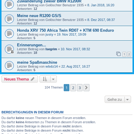
Zuwanderung zweier BMW R1200R
Letzter Beitrag von
Gelöschter Benutzer 1935
«
8. Jan 2018, 16:20
Antworten:
12
Meine neue R1200 GS/S
Letzter Beitrag von
Gelöschter Benutzer 1935
«
8. Dez 2017, 08:37
Antworten:
12
Honda XRV 750 Africa Twin RD07 + KTM 690 Enduro
Letzter Beitrag von
justy
«
19. Nov 2017, 19:09
Antworten:
5
Erinnerungen...
Letzter Beitrag von
Isegrim
«
10. Nov 2017, 08:32
Antworten:
18
1
2
meine Spaßmaschine
Letzter Beitrag von
wbdz14
«
22. Aug 2017, 16:27
Antworten:
5
Neues Thema
1
2
3
Nächste
104 Themen
Gehe zu
BERECHTIGUNGEN IN DIESEM FORUM
Du darfst
keine
neuen Themen in diesem Forum erstellen.
Du darfst
keine
Antworten zu Themen in diesem Forum erstellen.
Du darfst deine Beiträge in diesem Forum
nicht
ändern.
Du darfst deine Beiträge in diesem Forum
nicht
löschen.