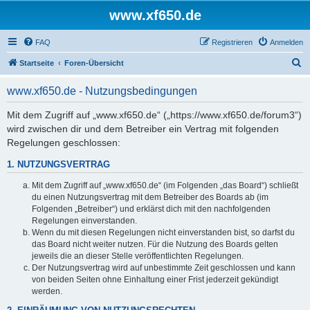
www.xf650.de
FAQ
Registrieren
Anmelden
S
Startseite
Foren-Übersicht
u
www.xf650.de - Nutzungsbedingungen
c
h
Mit dem Zugriff auf „www.xf650.de“ („https://www.xf650.de/forum3“)
wird zwischen dir und dem Betreiber ein Vertrag mit folgenden
e
Regelungen geschlossen:
1. NUTZUNGSVERTRAG
Mit dem Zugriff auf „www.xf650.de“ (im Folgenden „das Board“) schließt
du einen Nutzungsvertrag mit dem Betreiber des Boards ab (im
Folgenden „Betreiber“) und erklärst dich mit den nachfolgenden
Regelungen einverstanden.
Wenn du mit diesen Regelungen nicht einverstanden bist, so darfst du
das Board nicht weiter nutzen. Für die Nutzung des Boards gelten
jeweils die an dieser Stelle veröffentlichten Regelungen.
Der Nutzungsvertrag wird auf unbestimmte Zeit geschlossen und kann
von beiden Seiten ohne Einhaltung einer Frist jederzeit gekündigt
werden.