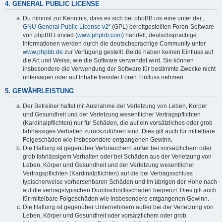
4. GENERAL PUBLIC LICENSE
Du nimmst zur Kenntnis, dass es sich bei phpBB um eine unter der „
GNU General Public License v2
“ (GPL) bereitgestellten Foren-Software
von phpBB Limited (
www.phpbb.com
) handelt; deutschsprachige
Informationen werden durch die deutschsprachige Community unter
www.phpbb.de
zur Verfügung gestellt. Beide haben keinen Einfluss auf
die Art und Weise, wie die Software verwendet wird. Sie können
insbesondere die Verwendung der Software für bestimmte Zwecke nicht
untersagen oder auf Inhalte fremder Foren Einfluss nehmen.
5. GEWÄHRLEISTUNG
Der Betreiber haftet mit Ausnahme der Verletzung von Leben, Körper
und Gesundheit und der Verletzung wesentlicher Vertragspflichten
(Kardinalpflichten) nur für Schäden, die auf ein vorsätzliches oder grob
fahrlässiges Verhalten zurückzuführen sind. Dies gilt auch für mittelbare
Folgeschäden wie insbesondere entgangenen Gewinn.
Die Haftung ist gegenüber Verbrauchern außer bei vorsätzlichem oder
grob fahrlässigem Verhalten oder bei Schäden aus der Verletzung von
Leben, Körper und Gesundheit und der Verletzung wesentlicher
Vertragspflichten (Kardinalpflichten) auf die bei Vertragsschluss
typischerweise vorhersehbaren Schäden und im übrigen der Höhe nach
auf die vertragstypischen Durchschnittsschäden begrenzt. Dies gilt auch
für mittelbare Folgeschäden wie insbesondere entgangenen Gewinn.
Die Haftung ist gegenüber Unternehmern außer bei der Verletzung von
Leben, Körper und Gesundheit oder vorsätzlichem oder grob