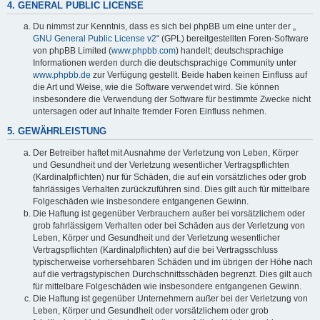
4. GENERAL PUBLIC LICENSE
Du nimmst zur Kenntnis, dass es sich bei phpBB um eine unter der „
GNU General Public License v2
“ (GPL) bereitgestellten Foren-Software
von phpBB Limited (
www.phpbb.com
) handelt; deutschsprachige
Informationen werden durch die deutschsprachige Community unter
www.phpbb.de
zur Verfügung gestellt. Beide haben keinen Einfluss auf
die Art und Weise, wie die Software verwendet wird. Sie können
insbesondere die Verwendung der Software für bestimmte Zwecke nicht
untersagen oder auf Inhalte fremder Foren Einfluss nehmen.
5. GEWÄHRLEISTUNG
Der Betreiber haftet mit Ausnahme der Verletzung von Leben, Körper
und Gesundheit und der Verletzung wesentlicher Vertragspflichten
(Kardinalpflichten) nur für Schäden, die auf ein vorsätzliches oder grob
fahrlässiges Verhalten zurückzuführen sind. Dies gilt auch für mittelbare
Folgeschäden wie insbesondere entgangenen Gewinn.
Die Haftung ist gegenüber Verbrauchern außer bei vorsätzlichem oder
grob fahrlässigem Verhalten oder bei Schäden aus der Verletzung von
Leben, Körper und Gesundheit und der Verletzung wesentlicher
Vertragspflichten (Kardinalpflichten) auf die bei Vertragsschluss
typischerweise vorhersehbaren Schäden und im übrigen der Höhe nach
auf die vertragstypischen Durchschnittsschäden begrenzt. Dies gilt auch
für mittelbare Folgeschäden wie insbesondere entgangenen Gewinn.
Die Haftung ist gegenüber Unternehmern außer bei der Verletzung von
Leben, Körper und Gesundheit oder vorsätzlichem oder grob