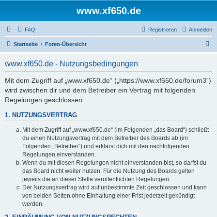
www.xf650.de
FAQ
Registrieren
Anmelden
S
Startseite
Foren-Übersicht
u
www.xf650.de - Nutzungsbedingungen
c
h
Mit dem Zugriff auf „www.xf650.de“ („https://www.xf650.de/forum3“)
wird zwischen dir und dem Betreiber ein Vertrag mit folgenden
e
Regelungen geschlossen:
1. NUTZUNGSVERTRAG
Mit dem Zugriff auf „www.xf650.de“ (im Folgenden „das Board“) schließt
du einen Nutzungsvertrag mit dem Betreiber des Boards ab (im
Folgenden „Betreiber“) und erklärst dich mit den nachfolgenden
Regelungen einverstanden.
Wenn du mit diesen Regelungen nicht einverstanden bist, so darfst du
das Board nicht weiter nutzen. Für die Nutzung des Boards gelten
jeweils die an dieser Stelle veröffentlichten Regelungen.
Der Nutzungsvertrag wird auf unbestimmte Zeit geschlossen und kann
von beiden Seiten ohne Einhaltung einer Frist jederzeit gekündigt
werden.