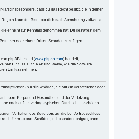
erklärst insbesondere, dass du das Recht besitzt, die in deinen
n Regeln kann der Betreiber dich nach Abmahnung zeitweise
er die er nicht zur Kenntnis genommen hat. Du gestattest dem
 Betreiber oder einem Dritten Schaden zuzufügen.
e von phpBB Limited (
www.phpbb.com
) handelt;
keinen Einfluss auf die Art und Weise, wie die Software
oren Einfluss nehmen.
inalpflichten) nur für Schäden, die auf ein vorsätzliches oder
von Leben, Körper und Gesundheit und der Verletzung
r Höhe nach auf die vertragstypischen Durchschnittsschäden
sigem Verhalten des Betreibers auf die bei Vertragsschluss
lt auch für mittelbare Schäden, insbesondere entgangenen