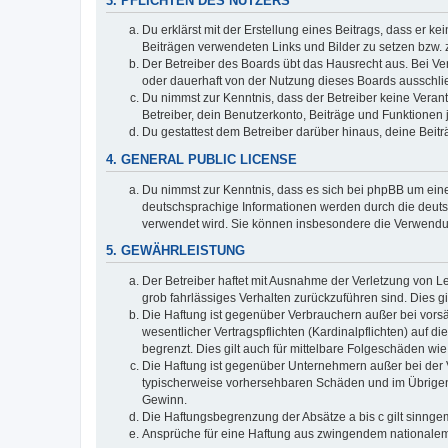
3. PFLICHTEN DES NUTZERS
Du erklärst mit der Erstellung eines Beitrags, dass er ke
Beiträgen verwendeten Links und Bilder zu setzen bzw.
Der Betreiber des Boards übt das Hausrecht aus. Bei V
oder dauerhaft von der Nutzung dieses Boards ausschlie
Du nimmst zur Kenntnis, dass der Betreiber keine Verantw
Betreiber, dein Benutzerkonto, Beiträge und Funktionen 
Du gestattest dem Betreiber darüber hinaus, deine Beit
4. GENERAL PUBLIC LICENSE
Du nimmst zur Kenntnis, dass es sich bei phpBB um eine
deutschsprachige Informationen werden durch die deu
verwendet wird. Sie können insbesondere die Verwendun
5. GEWÄHRLEISTUNG
Der Betreiber haftet mit Ausnahme der Verletzung von Le
grob fahrlässiges Verhalten zurückzuführen sind. Dies 
Die Haftung ist gegenüber Verbrauchern außer bei vors
wesentlicher Vertragspflichten (Kardinalpflichten) auf
begrenzt. Dies gilt auch für mittelbare Folgeschäden 
Die Haftung ist gegenüber Unternehmern außer bei der V
typischerweise vorhersehbaren Schäden und im Übrigen 
Gewinn.
Die Haftungsbegrenzung der Absätze a bis c gilt sinnge
Ansprüche für eine Haftung aus zwingendem nationalem