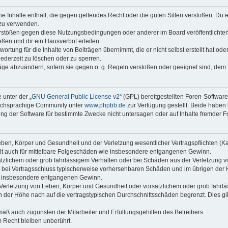
ine Inhalte enthält, die gegen geltendes Recht oder die guten Sitten verstoßen. Du 
 zu verwenden.
erstößen gegen diese Nutzungsbedingungen oder anderer im Board veröffentlichte
ßen und dir ein Hausverbot erteilen.
ortung für die Inhalte von Beiträgen übernimmt, die er nicht selbst erstellt hat od
jederzeit zu löschen oder zu sperren.
räge abzuändern, sofern sie gegen o. g. Regeln verstoßen oder geeignet sind, dem
 unter der „
GNU General Public License v2
“ (GPL) bereitgestellten Foren-Softwar
tschsprachige Community unter
www.phpbb.de
zur Verfügung gestellt. Beide haben 
g der Software für bestimmte Zwecke nicht untersagen oder auf Inhalte fremder F
ben, Körper und Gesundheit und der Verletzung wesentlicher Vertragspflichten (Kard
gilt auch für mittelbare Folgeschäden wie insbesondere entgangenen Gewinn.
ätzlichem oder grob fahrlässigem Verhalten oder bei Schäden aus der Verletzung 
 die bei Vertragsschluss typischerweise vorhersehbaren Schäden und im übrigen de
wie insbesondere entgangenen Gewinn.
erletzung von Leben, Körper und Gesundheit oder vorsätzlichem oder grob fahrläs
der Höhe nach auf die vertragstypischen Durchschnittsschäden begrenzt. Dies gi
mäß auch zugunsten der Mitarbeiter und Erfüllungsgehilfen des Betreibers.
 Recht bleiben unberührt.