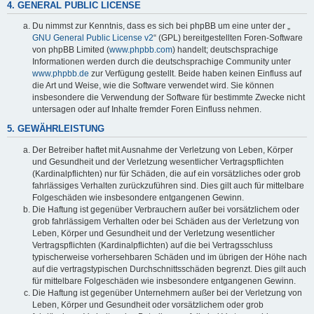
4. GENERAL PUBLIC LICENSE
Du nimmst zur Kenntnis, dass es sich bei phpBB um eine unter der „
GNU General Public License v2
“ (GPL) bereitgestellten Foren-Software
von phpBB Limited (
www.phpbb.com
) handelt; deutschsprachige
Informationen werden durch die deutschsprachige Community unter
www.phpbb.de
zur Verfügung gestellt. Beide haben keinen Einfluss auf
die Art und Weise, wie die Software verwendet wird. Sie können
insbesondere die Verwendung der Software für bestimmte Zwecke nicht
untersagen oder auf Inhalte fremder Foren Einfluss nehmen.
5. GEWÄHRLEISTUNG
Der Betreiber haftet mit Ausnahme der Verletzung von Leben, Körper
und Gesundheit und der Verletzung wesentlicher Vertragspflichten
(Kardinalpflichten) nur für Schäden, die auf ein vorsätzliches oder grob
fahrlässiges Verhalten zurückzuführen sind. Dies gilt auch für mittelbare
Folgeschäden wie insbesondere entgangenen Gewinn.
Die Haftung ist gegenüber Verbrauchern außer bei vorsätzlichem oder
grob fahrlässigem Verhalten oder bei Schäden aus der Verletzung von
Leben, Körper und Gesundheit und der Verletzung wesentlicher
Vertragspflichten (Kardinalpflichten) auf die bei Vertragsschluss
typischerweise vorhersehbaren Schäden und im übrigen der Höhe nach
auf die vertragstypischen Durchschnittsschäden begrenzt. Dies gilt auch
für mittelbare Folgeschäden wie insbesondere entgangenen Gewinn.
Die Haftung ist gegenüber Unternehmern außer bei der Verletzung von
Leben, Körper und Gesundheit oder vorsätzlichem oder grob