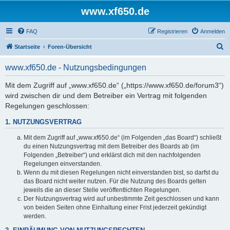
www.xf650.de
FAQ
Registrieren
Anmelden
S
Startseite
Foren-Übersicht
u
www.xf650.de - Nutzungsbedingungen
c
h
Mit dem Zugriff auf „www.xf650.de“ („https://www.xf650.de/forum3“)
wird zwischen dir und dem Betreiber ein Vertrag mit folgenden
e
Regelungen geschlossen:
1. NUTZUNGSVERTRAG
Mit dem Zugriff auf „www.xf650.de“ (im Folgenden „das Board“) schließt
du einen Nutzungsvertrag mit dem Betreiber des Boards ab (im
Folgenden „Betreiber“) und erklärst dich mit den nachfolgenden
Regelungen einverstanden.
Wenn du mit diesen Regelungen nicht einverstanden bist, so darfst du
das Board nicht weiter nutzen. Für die Nutzung des Boards gelten
jeweils die an dieser Stelle veröffentlichten Regelungen.
Der Nutzungsvertrag wird auf unbestimmte Zeit geschlossen und kann
von beiden Seiten ohne Einhaltung einer Frist jederzeit gekündigt
werden.