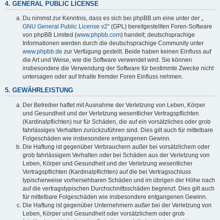
4. GENERAL PUBLIC LICENSE
Du nimmst zur Kenntnis, dass es sich bei phpBB um eine unter der „
GNU General Public License v2
“ (GPL) bereitgestellten Foren-Software
von phpBB Limited (
www.phpbb.com
) handelt; deutschsprachige
Informationen werden durch die deutschsprachige Community unter
www.phpbb.de
zur Verfügung gestellt. Beide haben keinen Einfluss auf
die Art und Weise, wie die Software verwendet wird. Sie können
insbesondere die Verwendung der Software für bestimmte Zwecke nicht
untersagen oder auf Inhalte fremder Foren Einfluss nehmen.
5. GEWÄHRLEISTUNG
Der Betreiber haftet mit Ausnahme der Verletzung von Leben, Körper
und Gesundheit und der Verletzung wesentlicher Vertragspflichten
(Kardinalpflichten) nur für Schäden, die auf ein vorsätzliches oder grob
fahrlässiges Verhalten zurückzuführen sind. Dies gilt auch für mittelbare
Folgeschäden wie insbesondere entgangenen Gewinn.
Die Haftung ist gegenüber Verbrauchern außer bei vorsätzlichem oder
grob fahrlässigem Verhalten oder bei Schäden aus der Verletzung von
Leben, Körper und Gesundheit und der Verletzung wesentlicher
Vertragspflichten (Kardinalpflichten) auf die bei Vertragsschluss
typischerweise vorhersehbaren Schäden und im übrigen der Höhe nach
auf die vertragstypischen Durchschnittsschäden begrenzt. Dies gilt auch
für mittelbare Folgeschäden wie insbesondere entgangenen Gewinn.
Die Haftung ist gegenüber Unternehmern außer bei der Verletzung von
Leben, Körper und Gesundheit oder vorsätzlichem oder grob