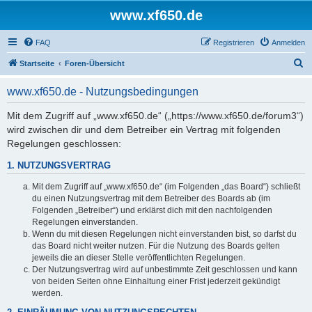
www.xf650.de
FAQ
Registrieren
Anmelden
S
Startseite
Foren-Übersicht
u
www.xf650.de - Nutzungsbedingungen
c
h
Mit dem Zugriff auf „www.xf650.de“ („https://www.xf650.de/forum3“)
wird zwischen dir und dem Betreiber ein Vertrag mit folgenden
e
Regelungen geschlossen:
1. NUTZUNGSVERTRAG
Mit dem Zugriff auf „www.xf650.de“ (im Folgenden „das Board“) schließt
du einen Nutzungsvertrag mit dem Betreiber des Boards ab (im
Folgenden „Betreiber“) und erklärst dich mit den nachfolgenden
Regelungen einverstanden.
Wenn du mit diesen Regelungen nicht einverstanden bist, so darfst du
das Board nicht weiter nutzen. Für die Nutzung des Boards gelten
jeweils die an dieser Stelle veröffentlichten Regelungen.
Der Nutzungsvertrag wird auf unbestimmte Zeit geschlossen und kann
von beiden Seiten ohne Einhaltung einer Frist jederzeit gekündigt
werden.