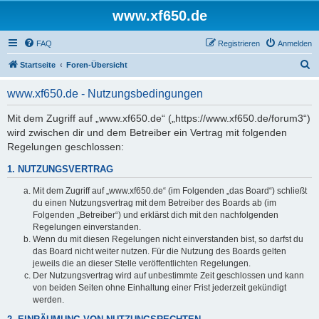
www.xf650.de
FAQ
Registrieren
Anmelden
S
Startseite
Foren-Übersicht
u
www.xf650.de - Nutzungsbedingungen
c
h
Mit dem Zugriff auf „www.xf650.de“ („https://www.xf650.de/forum3“)
wird zwischen dir und dem Betreiber ein Vertrag mit folgenden
e
Regelungen geschlossen:
1. NUTZUNGSVERTRAG
Mit dem Zugriff auf „www.xf650.de“ (im Folgenden „das Board“) schließt
du einen Nutzungsvertrag mit dem Betreiber des Boards ab (im
Folgenden „Betreiber“) und erklärst dich mit den nachfolgenden
Regelungen einverstanden.
Wenn du mit diesen Regelungen nicht einverstanden bist, so darfst du
das Board nicht weiter nutzen. Für die Nutzung des Boards gelten
jeweils die an dieser Stelle veröffentlichten Regelungen.
Der Nutzungsvertrag wird auf unbestimmte Zeit geschlossen und kann
von beiden Seiten ohne Einhaltung einer Frist jederzeit gekündigt
werden.