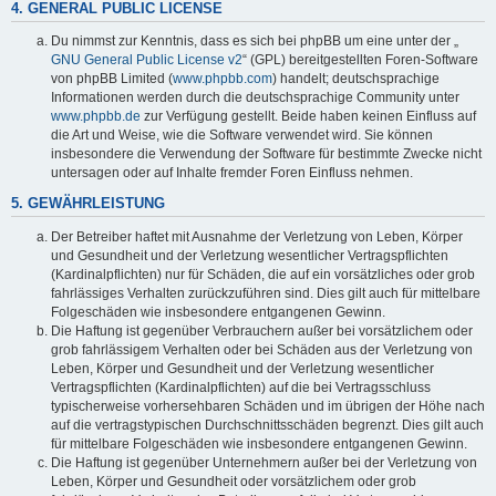
4. GENERAL PUBLIC LICENSE
Du nimmst zur Kenntnis, dass es sich bei phpBB um eine unter der „
GNU General Public License v2
“ (GPL) bereitgestellten Foren-Software
von phpBB Limited (
www.phpbb.com
) handelt; deutschsprachige
Informationen werden durch die deutschsprachige Community unter
www.phpbb.de
zur Verfügung gestellt. Beide haben keinen Einfluss auf
die Art und Weise, wie die Software verwendet wird. Sie können
insbesondere die Verwendung der Software für bestimmte Zwecke nicht
untersagen oder auf Inhalte fremder Foren Einfluss nehmen.
5. GEWÄHRLEISTUNG
Der Betreiber haftet mit Ausnahme der Verletzung von Leben, Körper
und Gesundheit und der Verletzung wesentlicher Vertragspflichten
(Kardinalpflichten) nur für Schäden, die auf ein vorsätzliches oder grob
fahrlässiges Verhalten zurückzuführen sind. Dies gilt auch für mittelbare
Folgeschäden wie insbesondere entgangenen Gewinn.
Die Haftung ist gegenüber Verbrauchern außer bei vorsätzlichem oder
grob fahrlässigem Verhalten oder bei Schäden aus der Verletzung von
Leben, Körper und Gesundheit und der Verletzung wesentlicher
Vertragspflichten (Kardinalpflichten) auf die bei Vertragsschluss
typischerweise vorhersehbaren Schäden und im übrigen der Höhe nach
auf die vertragstypischen Durchschnittsschäden begrenzt. Dies gilt auch
für mittelbare Folgeschäden wie insbesondere entgangenen Gewinn.
Die Haftung ist gegenüber Unternehmern außer bei der Verletzung von
Leben, Körper und Gesundheit oder vorsätzlichem oder grob