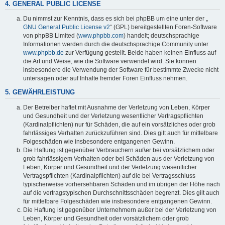
4. GENERAL PUBLIC LICENSE
Du nimmst zur Kenntnis, dass es sich bei phpBB um eine unter der „
GNU General Public License v2
“ (GPL) bereitgestellten Foren-Software
von phpBB Limited (
www.phpbb.com
) handelt; deutschsprachige
Informationen werden durch die deutschsprachige Community unter
www.phpbb.de
zur Verfügung gestellt. Beide haben keinen Einfluss auf
die Art und Weise, wie die Software verwendet wird. Sie können
insbesondere die Verwendung der Software für bestimmte Zwecke nicht
untersagen oder auf Inhalte fremder Foren Einfluss nehmen.
5. GEWÄHRLEISTUNG
Der Betreiber haftet mit Ausnahme der Verletzung von Leben, Körper
und Gesundheit und der Verletzung wesentlicher Vertragspflichten
(Kardinalpflichten) nur für Schäden, die auf ein vorsätzliches oder grob
fahrlässiges Verhalten zurückzuführen sind. Dies gilt auch für mittelbare
Folgeschäden wie insbesondere entgangenen Gewinn.
Die Haftung ist gegenüber Verbrauchern außer bei vorsätzlichem oder
grob fahrlässigem Verhalten oder bei Schäden aus der Verletzung von
Leben, Körper und Gesundheit und der Verletzung wesentlicher
Vertragspflichten (Kardinalpflichten) auf die bei Vertragsschluss
typischerweise vorhersehbaren Schäden und im übrigen der Höhe nach
auf die vertragstypischen Durchschnittsschäden begrenzt. Dies gilt auch
für mittelbare Folgeschäden wie insbesondere entgangenen Gewinn.
Die Haftung ist gegenüber Unternehmern außer bei der Verletzung von
Leben, Körper und Gesundheit oder vorsätzlichem oder grob