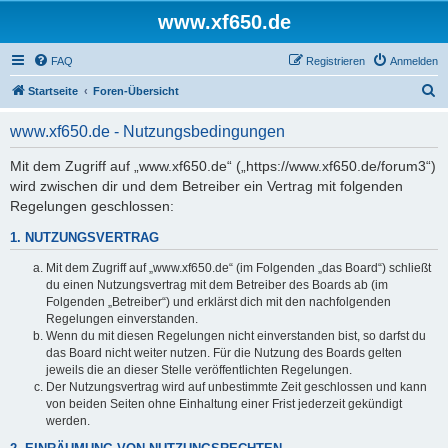
www.xf650.de
FAQ
Registrieren
Anmelden
S
Startseite
Foren-Übersicht
u
www.xf650.de - Nutzungsbedingungen
c
h
Mit dem Zugriff auf „www.xf650.de“ („https://www.xf650.de/forum3“)
wird zwischen dir und dem Betreiber ein Vertrag mit folgenden
e
Regelungen geschlossen:
1. NUTZUNGSVERTRAG
Mit dem Zugriff auf „www.xf650.de“ (im Folgenden „das Board“) schließt
du einen Nutzungsvertrag mit dem Betreiber des Boards ab (im
Folgenden „Betreiber“) und erklärst dich mit den nachfolgenden
Regelungen einverstanden.
Wenn du mit diesen Regelungen nicht einverstanden bist, so darfst du
das Board nicht weiter nutzen. Für die Nutzung des Boards gelten
jeweils die an dieser Stelle veröffentlichten Regelungen.
Der Nutzungsvertrag wird auf unbestimmte Zeit geschlossen und kann
von beiden Seiten ohne Einhaltung einer Frist jederzeit gekündigt
werden.