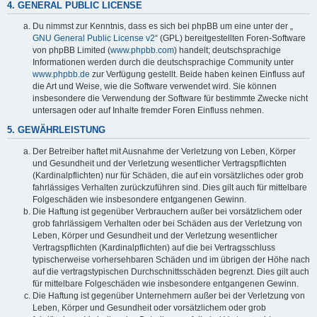
4. GENERAL PUBLIC LICENSE
Du nimmst zur Kenntnis, dass es sich bei phpBB um eine unter der „
GNU General Public License v2
“ (GPL) bereitgestellten Foren-Software
von phpBB Limited (
www.phpbb.com
) handelt; deutschsprachige
Informationen werden durch die deutschsprachige Community unter
www.phpbb.de
zur Verfügung gestellt. Beide haben keinen Einfluss auf
die Art und Weise, wie die Software verwendet wird. Sie können
insbesondere die Verwendung der Software für bestimmte Zwecke nicht
untersagen oder auf Inhalte fremder Foren Einfluss nehmen.
5. GEWÄHRLEISTUNG
Der Betreiber haftet mit Ausnahme der Verletzung von Leben, Körper
und Gesundheit und der Verletzung wesentlicher Vertragspflichten
(Kardinalpflichten) nur für Schäden, die auf ein vorsätzliches oder grob
fahrlässiges Verhalten zurückzuführen sind. Dies gilt auch für mittelbare
Folgeschäden wie insbesondere entgangenen Gewinn.
Die Haftung ist gegenüber Verbrauchern außer bei vorsätzlichem oder
grob fahrlässigem Verhalten oder bei Schäden aus der Verletzung von
Leben, Körper und Gesundheit und der Verletzung wesentlicher
Vertragspflichten (Kardinalpflichten) auf die bei Vertragsschluss
typischerweise vorhersehbaren Schäden und im übrigen der Höhe nach
auf die vertragstypischen Durchschnittsschäden begrenzt. Dies gilt auch
für mittelbare Folgeschäden wie insbesondere entgangenen Gewinn.
Die Haftung ist gegenüber Unternehmern außer bei der Verletzung von
Leben, Körper und Gesundheit oder vorsätzlichem oder grob