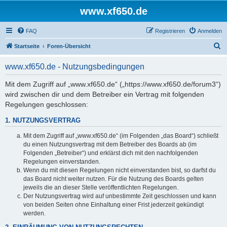
www.xf650.de
FAQ
Registrieren
Anmelden
S
Startseite
Foren-Übersicht
u
www.xf650.de - Nutzungsbedingungen
c
h
Mit dem Zugriff auf „www.xf650.de“ („https://www.xf650.de/forum3“)
wird zwischen dir und dem Betreiber ein Vertrag mit folgenden
e
Regelungen geschlossen:
1. NUTZUNGSVERTRAG
Mit dem Zugriff auf „www.xf650.de“ (im Folgenden „das Board“) schließt
du einen Nutzungsvertrag mit dem Betreiber des Boards ab (im
Folgenden „Betreiber“) und erklärst dich mit den nachfolgenden
Regelungen einverstanden.
Wenn du mit diesen Regelungen nicht einverstanden bist, so darfst du
das Board nicht weiter nutzen. Für die Nutzung des Boards gelten
jeweils die an dieser Stelle veröffentlichten Regelungen.
Der Nutzungsvertrag wird auf unbestimmte Zeit geschlossen und kann
von beiden Seiten ohne Einhaltung einer Frist jederzeit gekündigt
werden.