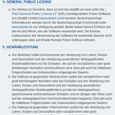
4. GENERAL PUBLIC LICENSE
Du nimmst zur Kenntnis, dass es sich bei phpBB um eine unter der „
GNU General Public License v2
“ (GPL) bereitgestellten Foren-Software
von phpBB Limited (
www.phpbb.com
) handelt; deutschsprachige
Informationen werden durch die deutschsprachige Community unter
www.phpbb.de
zur Verfügung gestellt. Beide haben keinen Einfluss auf
die Art und Weise, wie die Software verwendet wird. Sie können
insbesondere die Verwendung der Software für bestimmte Zwecke nicht
untersagen oder auf Inhalte fremder Foren Einfluss nehmen.
5. GEWÄHRLEISTUNG
Der Betreiber haftet mit Ausnahme der Verletzung von Leben, Körper
und Gesundheit und der Verletzung wesentlicher Vertragspflichten
(Kardinalpflichten) nur für Schäden, die auf ein vorsätzliches oder grob
fahrlässiges Verhalten zurückzuführen sind. Dies gilt auch für mittelbare
Folgeschäden wie insbesondere entgangenen Gewinn.
Die Haftung ist gegenüber Verbrauchern außer bei vorsätzlichem oder
grob fahrlässigem Verhalten oder bei Schäden aus der Verletzung von
Leben, Körper und Gesundheit und der Verletzung wesentlicher
Vertragspflichten (Kardinalpflichten) auf die bei Vertragsschluss
typischerweise vorhersehbaren Schäden und im übrigen der Höhe nach
auf die vertragstypischen Durchschnittsschäden begrenzt. Dies gilt auch
für mittelbare Folgeschäden wie insbesondere entgangenen Gewinn.
Die Haftung ist gegenüber Unternehmern außer bei der Verletzung von
Leben, Körper und Gesundheit oder vorsätzlichem oder grob