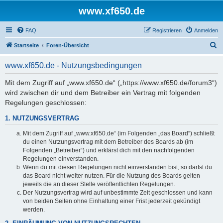
www.xf650.de
FAQ
Registrieren
Anmelden
S
Startseite
Foren-Übersicht
u
www.xf650.de - Nutzungsbedingungen
c
h
Mit dem Zugriff auf „www.xf650.de“ („https://www.xf650.de/forum3“)
wird zwischen dir und dem Betreiber ein Vertrag mit folgenden
e
Regelungen geschlossen:
1. NUTZUNGSVERTRAG
Mit dem Zugriff auf „www.xf650.de“ (im Folgenden „das Board“) schließt
du einen Nutzungsvertrag mit dem Betreiber des Boards ab (im
Folgenden „Betreiber“) und erklärst dich mit den nachfolgenden
Regelungen einverstanden.
Wenn du mit diesen Regelungen nicht einverstanden bist, so darfst du
das Board nicht weiter nutzen. Für die Nutzung des Boards gelten
jeweils die an dieser Stelle veröffentlichten Regelungen.
Der Nutzungsvertrag wird auf unbestimmte Zeit geschlossen und kann
von beiden Seiten ohne Einhaltung einer Frist jederzeit gekündigt
werden.