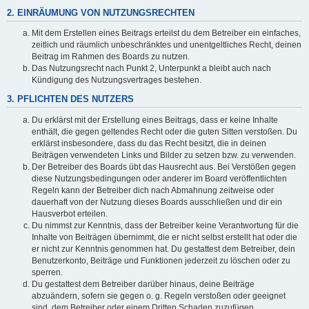
2. EINRÄUMUNG VON NUTZUNGSRECHTEN
Mit dem Erstellen eines Beitrags erteilst du dem Betreiber ein einfaches,
zeitlich und räumlich unbeschränktes und unentgeltliches Recht, deinen
Beitrag im Rahmen des Boards zu nutzen.
Das Nutzungsrecht nach Punkt 2, Unterpunkt a bleibt auch nach
Kündigung des Nutzungsvertrages bestehen.
3. PFLICHTEN DES NUTZERS
Du erklärst mit der Erstellung eines Beitrags, dass er keine Inhalte
enthält, die gegen geltendes Recht oder die guten Sitten verstoßen. Du
erklärst insbesondere, dass du das Recht besitzt, die in deinen
Beiträgen verwendeten Links und Bilder zu setzen bzw. zu verwenden.
Der Betreiber des Boards übt das Hausrecht aus. Bei Verstößen gegen
diese Nutzungsbedingungen oder anderer im Board veröffentlichten
Regeln kann der Betreiber dich nach Abmahnung zeitweise oder
dauerhaft von der Nutzung dieses Boards ausschließen und dir ein
Hausverbot erteilen.
Du nimmst zur Kenntnis, dass der Betreiber keine Verantwortung für die
Inhalte von Beiträgen übernimmt, die er nicht selbst erstellt hat oder die
er nicht zur Kenntnis genommen hat. Du gestattest dem Betreiber, dein
Benutzerkonto, Beiträge und Funktionen jederzeit zu löschen oder zu
sperren.
Du gestattest dem Betreiber darüber hinaus, deine Beiträge
abzuändern, sofern sie gegen o. g. Regeln verstoßen oder geeignet
sind, dem Betreiber oder einem Dritten Schaden zuzufügen.