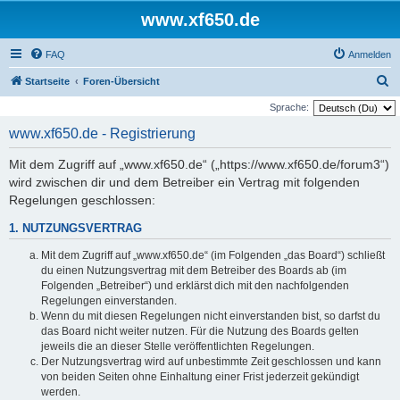
www.xf650.de
FAQ
Anmelden
S
Startseite
Foren-Übersicht
u
Sprache:
c
www.xf650.de - Registrierung
h
Mit dem Zugriff auf „www.xf650.de“ („https://www.xf650.de/forum3“)
e
wird zwischen dir und dem Betreiber ein Vertrag mit folgenden
Regelungen geschlossen:
1. NUTZUNGSVERTRAG
Mit dem Zugriff auf „www.xf650.de“ (im Folgenden „das Board“) schließt
du einen Nutzungsvertrag mit dem Betreiber des Boards ab (im
Folgenden „Betreiber“) und erklärst dich mit den nachfolgenden
Regelungen einverstanden.
Wenn du mit diesen Regelungen nicht einverstanden bist, so darfst du
das Board nicht weiter nutzen. Für die Nutzung des Boards gelten
jeweils die an dieser Stelle veröffentlichten Regelungen.
Der Nutzungsvertrag wird auf unbestimmte Zeit geschlossen und kann
von beiden Seiten ohne Einhaltung einer Frist jederzeit gekündigt
werden.