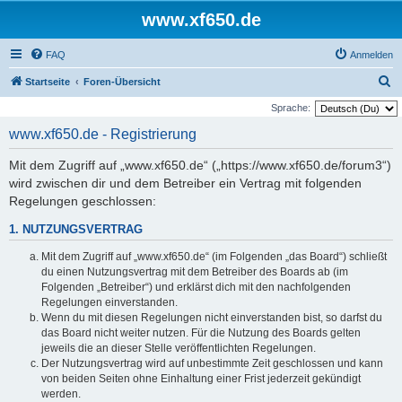
www.xf650.de
FAQ
Anmelden
S
Startseite
Foren-Übersicht
u
Sprache:
c
www.xf650.de - Registrierung
h
Mit dem Zugriff auf „www.xf650.de“ („https://www.xf650.de/forum3“)
e
wird zwischen dir und dem Betreiber ein Vertrag mit folgenden
Regelungen geschlossen:
1. NUTZUNGSVERTRAG
Mit dem Zugriff auf „www.xf650.de“ (im Folgenden „das Board“) schließt
du einen Nutzungsvertrag mit dem Betreiber des Boards ab (im
Folgenden „Betreiber“) und erklärst dich mit den nachfolgenden
Regelungen einverstanden.
Wenn du mit diesen Regelungen nicht einverstanden bist, so darfst du
das Board nicht weiter nutzen. Für die Nutzung des Boards gelten
jeweils die an dieser Stelle veröffentlichten Regelungen.
Der Nutzungsvertrag wird auf unbestimmte Zeit geschlossen und kann
von beiden Seiten ohne Einhaltung einer Frist jederzeit gekündigt
werden.