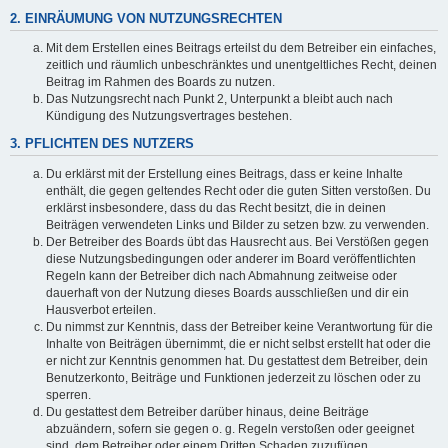
2. EINRÄUMUNG VON NUTZUNGSRECHTEN
Mit dem Erstellen eines Beitrags erteilst du dem Betreiber ein einfaches,
zeitlich und räumlich unbeschränktes und unentgeltliches Recht, deinen
Beitrag im Rahmen des Boards zu nutzen.
Das Nutzungsrecht nach Punkt 2, Unterpunkt a bleibt auch nach
Kündigung des Nutzungsvertrages bestehen.
3. PFLICHTEN DES NUTZERS
Du erklärst mit der Erstellung eines Beitrags, dass er keine Inhalte
enthält, die gegen geltendes Recht oder die guten Sitten verstoßen. Du
erklärst insbesondere, dass du das Recht besitzt, die in deinen
Beiträgen verwendeten Links und Bilder zu setzen bzw. zu verwenden.
Der Betreiber des Boards übt das Hausrecht aus. Bei Verstößen gegen
diese Nutzungsbedingungen oder anderer im Board veröffentlichten
Regeln kann der Betreiber dich nach Abmahnung zeitweise oder
dauerhaft von der Nutzung dieses Boards ausschließen und dir ein
Hausverbot erteilen.
Du nimmst zur Kenntnis, dass der Betreiber keine Verantwortung für die
Inhalte von Beiträgen übernimmt, die er nicht selbst erstellt hat oder die
er nicht zur Kenntnis genommen hat. Du gestattest dem Betreiber, dein
Benutzerkonto, Beiträge und Funktionen jederzeit zu löschen oder zu
sperren.
Du gestattest dem Betreiber darüber hinaus, deine Beiträge
abzuändern, sofern sie gegen o. g. Regeln verstoßen oder geeignet
sind, dem Betreiber oder einem Dritten Schaden zuzufügen.