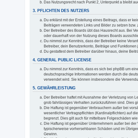
Das Nutzungsrecht nach Punkt 2, Unterpunkt a bleibt 
3. PFLICHTEN DES NUTZERS
Du erklärst mit der Erstellung eines Beitrags, dass er ke
Beiträgen verwendeten Links und Bilder zu setzen bzw.
Der Betreiber des Boards übt das Hausrecht aus. Bei V
oder dauerhaft von der Nutzung dieses Boards ausschlie
Du nimmst zur Kenntnis, dass der Betreiber keine Verantw
Betreiber, dein Benutzerkonto, Beiträge und Funktionen 
Du gestattest dem Betreiber darüber hinaus, deine Beit
4. GENERAL PUBLIC LICENSE
Du nimmst zur Kenntnis, dass es sich bei phpBB um eine
deutschsprachige Informationen werden durch die deu
verwendet wird. Sie können insbesondere die Verwendun
5. GEWÄHRLEISTUNG
Der Betreiber haftet mit Ausnahme der Verletzung von Le
grob fahrlässiges Verhalten zurückzuführen sind. Dies 
Die Haftung ist gegenüber Verbrauchern außer bei vors
wesentlicher Vertragspflichten (Kardinalpflichten) auf
begrenzt. Dies gilt auch für mittelbare Folgeschäden 
Die Haftung ist gegenüber Unternehmern außer bei der V
typischerweise vorhersehbaren Schäden und im Übrigen 
Gewinn.