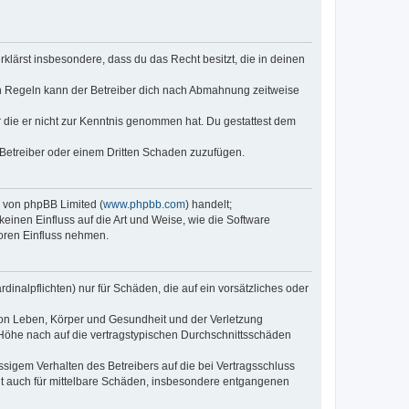
erklärst insbesondere, dass du das Recht besitzt, die in deinen
n Regeln kann der Betreiber dich nach Abmahnung zeitweise
er die er nicht zur Kenntnis genommen hat. Du gestattest dem
 Betreiber oder einem Dritten Schaden zuzufügen.
e von phpBB Limited (
www.phpbb.com
) handelt;
keinen Einfluss auf die Art und Weise, wie die Software
oren Einfluss nehmen.
inalpflichten) nur für Schäden, die auf ein vorsätzliches oder
von Leben, Körper und Gesundheit und der Verletzung
r Höhe nach auf die vertragstypischen Durchschnittsschäden
sigem Verhalten des Betreibers auf die bei Vertragsschluss
lt auch für mittelbare Schäden, insbesondere entgangenen