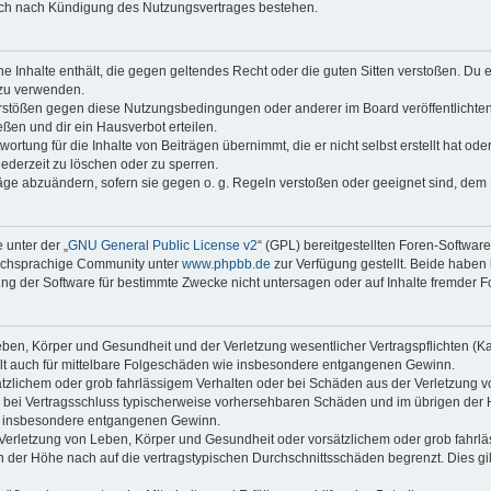
auch nach Kündigung des Nutzungsvertrages bestehen.
ine Inhalte enthält, die gegen geltendes Recht oder die guten Sitten verstoßen. Du 
 zu verwenden.
erstößen gegen diese Nutzungsbedingungen oder anderer im Board veröffentlichte
ßen und dir ein Hausverbot erteilen.
ortung für die Inhalte von Beiträgen übernimmt, die er nicht selbst erstellt hat od
jederzeit zu löschen oder zu sperren.
räge abzuändern, sofern sie gegen o. g. Regeln verstoßen oder geeignet sind, dem
 unter der „
GNU General Public License v2
“ (GPL) bereitgestellten Foren-Softwar
tschsprachige Community unter
www.phpbb.de
zur Verfügung gestellt. Beide haben 
g der Software für bestimmte Zwecke nicht untersagen oder auf Inhalte fremder F
ben, Körper und Gesundheit und der Verletzung wesentlicher Vertragspflichten (Kard
gilt auch für mittelbare Folgeschäden wie insbesondere entgangenen Gewinn.
ätzlichem oder grob fahrlässigem Verhalten oder bei Schäden aus der Verletzung 
 die bei Vertragsschluss typischerweise vorhersehbaren Schäden und im übrigen de
wie insbesondere entgangenen Gewinn.
erletzung von Leben, Körper und Gesundheit oder vorsätzlichem oder grob fahrläs
der Höhe nach auf die vertragstypischen Durchschnittsschäden begrenzt. Dies gi