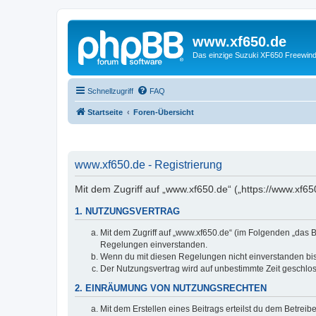
www.xf650.de
Das einzige Suzuki XF650 Freewin
Schnellzugriff
FAQ
Startseite
Foren-Übersicht
www.xf650.de - Registrierung
Mit dem Zugriff auf „www.xf650.de“ („https://www.xf6
1. NUTZUNGSVERTRAG
Mit dem Zugriff auf „www.xf650.de“ (im Folgenden „das B
Regelungen einverstanden.
Wenn du mit diesen Regelungen nicht einverstanden bist,
Der Nutzungsvertrag wird auf unbestimmte Zeit geschlos
2. EINRÄUMUNG VON NUTZUNGSRECHTEN
Mit dem Erstellen eines Beitrags erteilst du dem Betrei