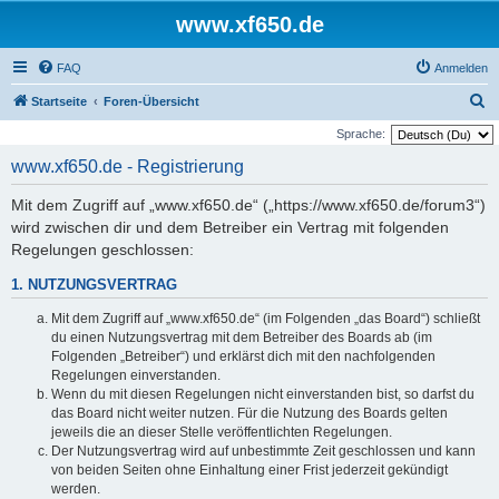
www.xf650.de
FAQ
Anmelden
S
Startseite
Foren-Übersicht
u
Sprache:
c
www.xf650.de - Registrierung
h
Mit dem Zugriff auf „www.xf650.de“ („https://www.xf650.de/forum3“)
e
wird zwischen dir und dem Betreiber ein Vertrag mit folgenden
Regelungen geschlossen:
1. NUTZUNGSVERTRAG
Mit dem Zugriff auf „www.xf650.de“ (im Folgenden „das Board“) schließt
du einen Nutzungsvertrag mit dem Betreiber des Boards ab (im
Folgenden „Betreiber“) und erklärst dich mit den nachfolgenden
Regelungen einverstanden.
Wenn du mit diesen Regelungen nicht einverstanden bist, so darfst du
das Board nicht weiter nutzen. Für die Nutzung des Boards gelten
jeweils die an dieser Stelle veröffentlichten Regelungen.
Der Nutzungsvertrag wird auf unbestimmte Zeit geschlossen und kann
von beiden Seiten ohne Einhaltung einer Frist jederzeit gekündigt
werden.