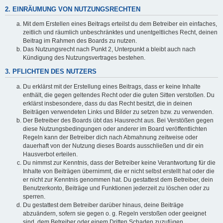
2. EINRÄUMUNG VON NUTZUNGSRECHTEN
Mit dem Erstellen eines Beitrags erteilst du dem Betreiber ein einfaches,
zeitlich und räumlich unbeschränktes und unentgeltliches Recht, deinen
Beitrag im Rahmen des Boards zu nutzen.
Das Nutzungsrecht nach Punkt 2, Unterpunkt a bleibt auch nach
Kündigung des Nutzungsvertrages bestehen.
3. PFLICHTEN DES NUTZERS
Du erklärst mit der Erstellung eines Beitrags, dass er keine Inhalte
enthält, die gegen geltendes Recht oder die guten Sitten verstoßen. Du
erklärst insbesondere, dass du das Recht besitzt, die in deinen
Beiträgen verwendeten Links und Bilder zu setzen bzw. zu verwenden.
Der Betreiber des Boards übt das Hausrecht aus. Bei Verstößen gegen
diese Nutzungsbedingungen oder anderer im Board veröffentlichten
Regeln kann der Betreiber dich nach Abmahnung zeitweise oder
dauerhaft von der Nutzung dieses Boards ausschließen und dir ein
Hausverbot erteilen.
Du nimmst zur Kenntnis, dass der Betreiber keine Verantwortung für die
Inhalte von Beiträgen übernimmt, die er nicht selbst erstellt hat oder die
er nicht zur Kenntnis genommen hat. Du gestattest dem Betreiber, dein
Benutzerkonto, Beiträge und Funktionen jederzeit zu löschen oder zu
sperren.
Du gestattest dem Betreiber darüber hinaus, deine Beiträge
abzuändern, sofern sie gegen o. g. Regeln verstoßen oder geeignet
sind, dem Betreiber oder einem Dritten Schaden zuzufügen.