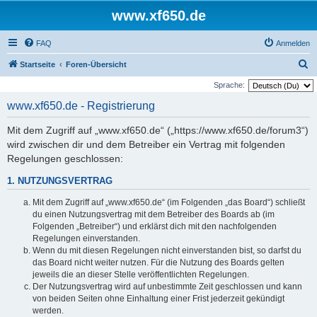
www.xf650.de
FAQ
Anmelden
S
Startseite
Foren-Übersicht
u
Sprache:
c
www.xf650.de - Registrierung
h
Mit dem Zugriff auf „www.xf650.de“ („https://www.xf650.de/forum3“)
e
wird zwischen dir und dem Betreiber ein Vertrag mit folgenden
Regelungen geschlossen:
1. NUTZUNGSVERTRAG
Mit dem Zugriff auf „www.xf650.de“ (im Folgenden „das Board“) schließt
du einen Nutzungsvertrag mit dem Betreiber des Boards ab (im
Folgenden „Betreiber“) und erklärst dich mit den nachfolgenden
Regelungen einverstanden.
Wenn du mit diesen Regelungen nicht einverstanden bist, so darfst du
das Board nicht weiter nutzen. Für die Nutzung des Boards gelten
jeweils die an dieser Stelle veröffentlichten Regelungen.
Der Nutzungsvertrag wird auf unbestimmte Zeit geschlossen und kann
von beiden Seiten ohne Einhaltung einer Frist jederzeit gekündigt
werden.