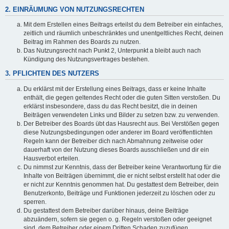
2. EINRÄUMUNG VON NUTZUNGSRECHTEN
Mit dem Erstellen eines Beitrags erteilst du dem Betreiber ein einfaches,
zeitlich und räumlich unbeschränktes und unentgeltliches Recht, deinen
Beitrag im Rahmen des Boards zu nutzen.
Das Nutzungsrecht nach Punkt 2, Unterpunkt a bleibt auch nach
Kündigung des Nutzungsvertrages bestehen.
3. PFLICHTEN DES NUTZERS
Du erklärst mit der Erstellung eines Beitrags, dass er keine Inhalte
enthält, die gegen geltendes Recht oder die guten Sitten verstoßen. Du
erklärst insbesondere, dass du das Recht besitzt, die in deinen
Beiträgen verwendeten Links und Bilder zu setzen bzw. zu verwenden.
Der Betreiber des Boards übt das Hausrecht aus. Bei Verstößen gegen
diese Nutzungsbedingungen oder anderer im Board veröffentlichten
Regeln kann der Betreiber dich nach Abmahnung zeitweise oder
dauerhaft von der Nutzung dieses Boards ausschließen und dir ein
Hausverbot erteilen.
Du nimmst zur Kenntnis, dass der Betreiber keine Verantwortung für die
Inhalte von Beiträgen übernimmt, die er nicht selbst erstellt hat oder die
er nicht zur Kenntnis genommen hat. Du gestattest dem Betreiber, dein
Benutzerkonto, Beiträge und Funktionen jederzeit zu löschen oder zu
sperren.
Du gestattest dem Betreiber darüber hinaus, deine Beiträge
abzuändern, sofern sie gegen o. g. Regeln verstoßen oder geeignet
sind, dem Betreiber oder einem Dritten Schaden zuzufügen.