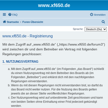
www.xf650.de
FAQ
Anmelden
S
Startseite
Foren-Übersicht
u
Sprache:
c
www.xf650.de - Registrierung
h
Mit dem Zugriff auf „www.xf650.de“ („https://www.xf650.de/forum3“)
e
wird zwischen dir und dem Betreiber ein Vertrag mit folgenden
Regelungen geschlossen:
1. NUTZUNGSVERTRAG
Mit dem Zugriff auf „www.xf650.de“ (im Folgenden „das Board“) schließt
du einen Nutzungsvertrag mit dem Betreiber des Boards ab (im
Folgenden „Betreiber“) und erklärst dich mit den nachfolgenden
Regelungen einverstanden.
Wenn du mit diesen Regelungen nicht einverstanden bist, so darfst du
das Board nicht weiter nutzen. Für die Nutzung des Boards gelten
jeweils die an dieser Stelle veröffentlichten Regelungen.
Der Nutzungsvertrag wird auf unbestimmte Zeit geschlossen und kann
von beiden Seiten ohne Einhaltung einer Frist jederzeit gekündigt
werden.