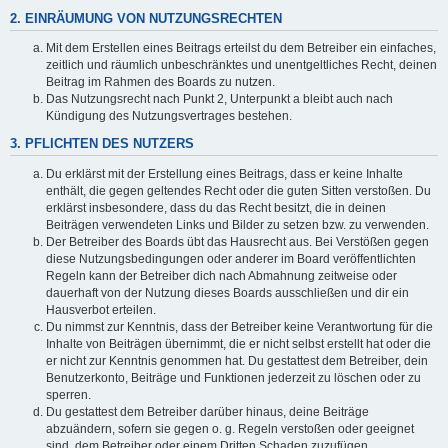
2. EINRÄUMUNG VON NUTZUNGSRECHTEN
Mit dem Erstellen eines Beitrags erteilst du dem Betreiber ein einfaches,
zeitlich und räumlich unbeschränktes und unentgeltliches Recht, deinen
Beitrag im Rahmen des Boards zu nutzen.
Das Nutzungsrecht nach Punkt 2, Unterpunkt a bleibt auch nach
Kündigung des Nutzungsvertrages bestehen.
3. PFLICHTEN DES NUTZERS
Du erklärst mit der Erstellung eines Beitrags, dass er keine Inhalte
enthält, die gegen geltendes Recht oder die guten Sitten verstoßen. Du
erklärst insbesondere, dass du das Recht besitzt, die in deinen
Beiträgen verwendeten Links und Bilder zu setzen bzw. zu verwenden.
Der Betreiber des Boards übt das Hausrecht aus. Bei Verstößen gegen
diese Nutzungsbedingungen oder anderer im Board veröffentlichten
Regeln kann der Betreiber dich nach Abmahnung zeitweise oder
dauerhaft von der Nutzung dieses Boards ausschließen und dir ein
Hausverbot erteilen.
Du nimmst zur Kenntnis, dass der Betreiber keine Verantwortung für die
Inhalte von Beiträgen übernimmt, die er nicht selbst erstellt hat oder die
er nicht zur Kenntnis genommen hat. Du gestattest dem Betreiber, dein
Benutzerkonto, Beiträge und Funktionen jederzeit zu löschen oder zu
sperren.
Du gestattest dem Betreiber darüber hinaus, deine Beiträge
abzuändern, sofern sie gegen o. g. Regeln verstoßen oder geeignet
sind, dem Betreiber oder einem Dritten Schaden zuzufügen.