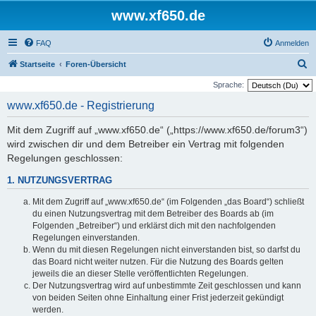
www.xf650.de
FAQ
Anmelden
S
Startseite
Foren-Übersicht
u
Sprache:
c
www.xf650.de - Registrierung
h
Mit dem Zugriff auf „www.xf650.de“ („https://www.xf650.de/forum3“)
e
wird zwischen dir und dem Betreiber ein Vertrag mit folgenden
Regelungen geschlossen:
1. NUTZUNGSVERTRAG
Mit dem Zugriff auf „www.xf650.de“ (im Folgenden „das Board“) schließt
du einen Nutzungsvertrag mit dem Betreiber des Boards ab (im
Folgenden „Betreiber“) und erklärst dich mit den nachfolgenden
Regelungen einverstanden.
Wenn du mit diesen Regelungen nicht einverstanden bist, so darfst du
das Board nicht weiter nutzen. Für die Nutzung des Boards gelten
jeweils die an dieser Stelle veröffentlichten Regelungen.
Der Nutzungsvertrag wird auf unbestimmte Zeit geschlossen und kann
von beiden Seiten ohne Einhaltung einer Frist jederzeit gekündigt
werden.