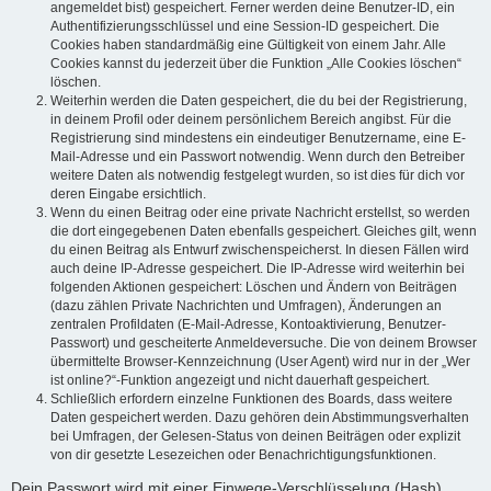
angemeldet bist) gespeichert. Ferner werden deine Benutzer-ID, ein
Authentifizierungsschlüssel und eine Session-ID gespeichert. Die
Cookies haben standardmäßig eine Gültigkeit von einem Jahr. Alle
Cookies kannst du jederzeit über die Funktion „Alle Cookies löschen“
löschen.
Weiterhin werden die Daten gespeichert, die du bei der Registrierung,
in deinem Profil oder deinem persönlichem Bereich angibst. Für die
Registrierung sind mindestens ein eindeutiger Benutzername, eine E-
Mail-Adresse und ein Passwort notwendig. Wenn durch den Betreiber
weitere Daten als notwendig festgelegt wurden, so ist dies für dich vor
deren Eingabe ersichtlich.
Wenn du einen Beitrag oder eine private Nachricht erstellst, so werden
die dort eingegebenen Daten ebenfalls gespeichert. Gleiches gilt, wenn
du einen Beitrag als Entwurf zwischenspeicherst. In diesen Fällen wird
auch deine IP-Adresse gespeichert. Die IP-Adresse wird weiterhin bei
folgenden Aktionen gespeichert: Löschen und Ändern von Beiträgen
(dazu zählen Private Nachrichten und Umfragen), Änderungen an
zentralen Profildaten (E-Mail-Adresse, Kontoaktivierung, Benutzer-
Passwort) und gescheiterte Anmeldeversuche. Die von deinem Browser
übermittelte Browser-Kennzeichnung (User Agent) wird nur in der „Wer
ist online?“-Funktion angezeigt und nicht dauerhaft gespeichert.
Schließlich erfordern einzelne Funktionen des Boards, dass weitere
Daten gespeichert werden. Dazu gehören dein Abstimmungsverhalten
bei Umfragen, der Gelesen-Status von deinen Beiträgen oder explizit
von dir gesetzte Lesezeichen oder Benachrichtigungsfunktionen.
Dein Passwort wird mit einer Einwege-Verschlüsselung (Hash)