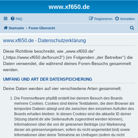
www.xf650.de
FAQ
Registrieren
Anmelden
S
Startseite
Foren-Übersicht
u
www.xf650.de - Datenschutzerklärung
c
h
Diese Richtlinie beschreibt, wie „www.xf650.de“
(„https://www.xf650.de/forum3“) (im Folgenden „der Betreiber“) die
e
Daten verwendet, die während deines Foren-Besuchs gesammelt
werden.
UMFANG UND ART DER DATENSPEICHERUNG
Deine Daten werden auf vier verschiedene Arten gesammelt:
Die Forensoftware phpBB erstellt bei deinem Besuch des Boards
mehrere Cookies. Cookies sind kleine Textdateien, die dein Browser als
temporäre Dateien ablegt und die zwischen den einzelnen Aufrufen des
Boards erhalten bleiben. In diesen Cookies sind die aktuelle ID deiner
Sitzung (damit dir alle Seitenaufrufe zugeordnet werden können),
Informationen über die von dir gelesenen Beiträge (zur Markierung
dieser als gelesen/ungelesen; sofern du nicht angemeldet bist) sowie
Informationen über deine Teilnahme an Umfragen (sofern du nicht