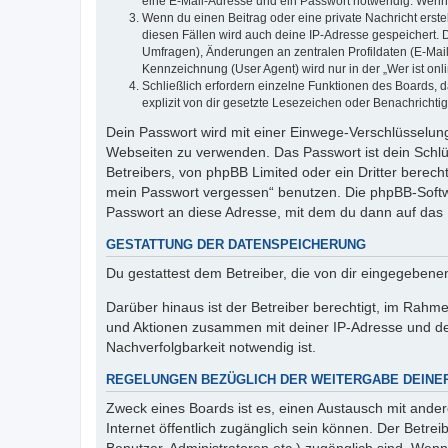
eine E-Mail-Adresse und ein Passwort notwendig. Wenn du
Wenn du einen Beitrag oder eine private Nachricht erste
diesen Fällen wird auch deine IP-Adresse gespeichert. 
Umfragen), Änderungen an zentralen Profildaten (E-Mai
Kennzeichnung (User Agent) wird nur in der „Wer ist onl
Schließlich erfordern einzelne Funktionen des Boards,
explizit von dir gesetzte Lesezeichen oder Benachrichti
Dein Passwort wird mit einer Einwege-Verschlüsselung 
Webseiten zu verwenden. Das Passwort ist dein Schlü
Betreibers, von phpBB Limited oder ein Dritter berec
mein Passwort vergessen“ benutzen. Die phpBB-Softw
Passwort an diese Adresse, mit dem du dann auf das 
GESTATTUNG DER DATENSPEICHERUNG
Du gestattest dem Betreiber, die von dir eingegeben
Darüber hinaus ist der Betreiber berechtigt, im Rahm
und Aktionen zusammen mit deiner IP-Adresse und de
Nachverfolgbarkeit notwendig ist.
REGELUNGEN BEZÜGLICH DER WEITERGABE DEINE
Zweck eines Boards ist es, einen Austausch mit andere
Internet öffentlich zugänglich sein können. Der Betrei