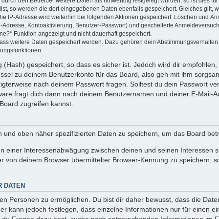
rch den Betreiber weitere Daten als notwendig festgelegt wurden, so ist dies für 
llst, so werden die dort eingegebenen Daten ebenfalls gespeichert. Gleiches gilt, 
Die IP-Adresse wird weiterhin bei folgenden Aktionen gespeichert: Löschen und Än
l-Adresse, Kontoaktivierung, Benutzer-Passwort) und gescheiterte Anmeldeversuch
ine?“-Funktion angezeigt und nicht dauerhaft gespeichert.
 dass weitere Daten gespeichert werden. Dazu gehören dein Abstimmungsverhalten
gungsfunktionen.
(Hash) gespeichert, so dass es sicher ist. Jedoch wird dir empfohlen, 
ssel zu deinem Benutzerkonto für das Board, also geh mit ihm sorgsam
htigterweise nach deinem Passwort fragen. Solltest du dein Passwort v
are fragt dich dann nach deinem Benutzernamen und deiner E-Mail-Ad
Board zugreifen kannst.
en und oben näher spezifizierten Daten zu speichern, um das Board bet
en einer Interessenabwägung zwischen deinen und seinen Interessen sow
r von deinem Browser übermittelter Browser-Kennung zu speichern, so
R DATEN
n Personen zu ermöglichen. Du bist dir daher bewusst, dass die Daten d
ber kann jedoch festlegen, dass einzelne Informationen nur für einen ei