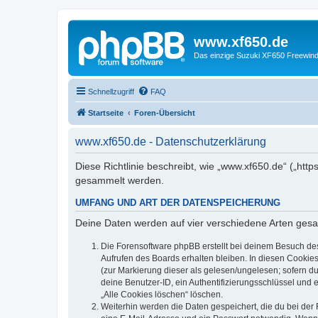
www.xf650.de
Das einzige Suzuki XF650 Freewin
Schnellzugriff
FAQ
Startseite
Foren-Übersicht
www.xf650.de - Datenschutzerklärung
Diese Richtlinie beschreibt, wie „www.xf650.de“ („ht
gesammelt werden.
UMFANG UND ART DER DATENSPEICHERUNG
Deine Daten werden auf vier verschiedene Arten ges
Die Forensoftware phpBB erstellt bei deinem Besuch de
Aufrufen des Boards erhalten bleiben. In diesen Cookies
(zur Markierung dieser als gelesen/ungelesen; sofern d
deine Benutzer-ID, ein Authentifizierungsschlüssel und 
„Alle Cookies löschen“ löschen.
Weiterhin werden die Daten gespeichert, die du bei der 