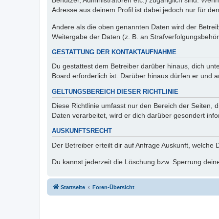
Benutzer, Administratoren etc.) zugänglich sind. Wen
Adresse aus deinem Profil ist dabei jedoch nur für de
Andere als die oben genannten Daten wird der Betreibe
Weitergabe der Daten (z. B. an Strafverfolgungsbehörde
GESTATTUNG DER KONTAKTAUFNAHME
Du gestattest dem Betreiber darüber hinaus, dich unt
Board erforderlich ist. Darüber hinaus dürfen er und 
GELTUNGSBEREICH DIESER RICHTLINIE
Diese Richtlinie umfasst nur den Bereich der Seiten
Daten verarbeitet, wird er dich darüber gesondert inf
AUSKUNFTSRECHT
Der Betreiber erteilt dir auf Anfrage Auskunft, welche
Du kannst jederzeit die Löschung bzw. Sperrung deiner
Startseite
Foren-Übersicht