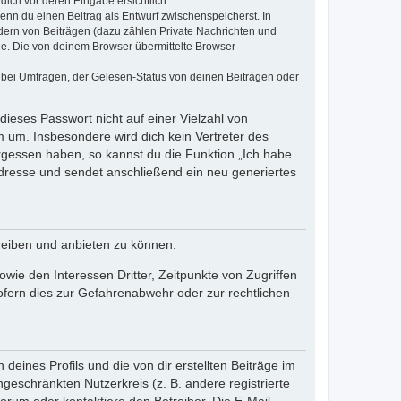
dich vor deren Eingabe ersichtlich.
wenn du einen Beitrag als Entwurf zwischenspeicherst. In
dern von Beiträgen (dazu zählen Private Nachrichten und
e. Die von deinem Browser übermittelte Browser-
 bei Umfragen, der Gelesen-Status von deinen Beiträgen oder
dieses Passwort nicht auf einer Vielzahl von
 um. Insbesondere wird dich kein Vertreter des
ergessen haben, so kannst du die Funktion „Ich habe
resse und sendet anschließend ein neu generiertes
reiben und anbieten zu können.
ie den Interessen Dritter, Zeitpunkte von Zugriffen
fern dies zur Gefahrenabwehr oder zur rechtlichen
eines Profils und die von dir erstellten Beiträge im
ngeschränkten Nutzerkreis (z. B. andere registrierte