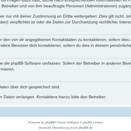
n du Fragen dazu hast, suche nach entsprechenden Informationen im Fo
n Betreiber und von ihm beauftragte Personen (Administratoren) zugäng
r nur mit deiner Zustimmung an Dritte weitergeben. Dies gilt nicht, s
n) verpflichtet ist oder die Daten zur Durchsetzung rechtlicher Interes
er den von dir angegebenen Kontaktdaten zu kontaktieren, sofern dies 
andere Benutzer dich kontaktieren, sofern du dies in deinem persönliche
, die die phpBB-Software umfassen. Sofern der Betreiber in anderen Be
ormieren.
 Daten über dich gespeichert sind.
 Daten verlangen. Kontaktiere hierzu bitte den Betreiber.
Powered by
phpBB
® Forum Software © phpBB Limited
Deutsche Übersetzung durch
phpBB.de