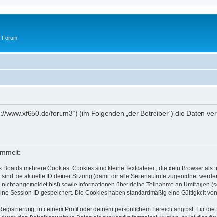
d Forum
tps://www.xf650.de/forum3“) (im Folgenden „der Betreiber“) die Daten 
ammelt:
s Boards mehrere Cookies. Cookies sind kleine Textdateien, die dein Browser als
 sind die aktuelle ID deiner Sitzung (damit dir alle Seitenaufrufe zugeordnet werd
u nicht angemeldet bist) sowie Informationen über deine Teilnahme an Umfragen (s
eine Session-ID gespeichert. Die Cookies haben standardmäßig eine Gültigkeit von 
Registrierung, in deinem Profil oder deinem persönlichem Bereich angibst. Für di