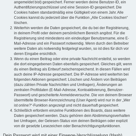
angemeldet bist) gespeichert. Ferner werden deine Benutzer-ID, ein
Authentifizierungsschlüssel und eine Session-ID gespeichert. Die
Cookies haben standardmäßig eine Gültigkeit von einem Jahr. Alle
Cookies kannst du jederzeit über die Funktion „Alle Cookies löschen“
löschen.
Weiterhin werden die Daten gespeichert, die du bei der Registrierung,
in deinem Profil oder deinem persönlichem Bereich angibst. Für die
Registrierung sind mindestens ein eindeutiger Benutzername, eine E-
Mail-Adresse und ein Passwort notwendig. Wenn durch den Betreiber
weitere Daten als notwendig festgelegt wurden, so ist dies für dich vor
deren Eingabe ersichtlich.
Wenn du einen Beitrag oder eine private Nachricht erstellst, so werden
die dort eingegebenen Daten ebenfalls gespeichert. Gleiches gilt, wenn
du einen Beitrag als Entwurf zwischenspeicherst. In diesen Fällen wird
auch deine IP-Adresse gespeichert. Die IP-Adresse wird weiterhin bei
folgenden Aktionen gespeichert: Löschen und Ändern von Beiträgen
(dazu zählen Private Nachrichten und Umfragen), Änderungen an
zentralen Profildaten (E-Mail-Adresse, Kontoaktivierung, Benutzer-
Passwort) und gescheiterte Anmeldeversuche. Die von deinem Browser
übermittelte Browser-Kennzeichnung (User Agent) wird nur in der „Wer
ist online?“-Funktion angezeigt und nicht dauerhaft gespeichert.
Schließlich erfordern einzelne Funktionen des Boards, dass weitere
Daten gespeichert werden. Dazu gehören dein Abstimmungsverhalten
bei Umfragen, der Gelesen-Status von deinen Beiträgen oder explizit
von dir gesetzte Lesezeichen oder Benachrichtigungsfunktionen.
Dein Passwort wird mit einer Einwege-Verschlüsselung (Hash)