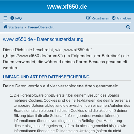
www.xf650.de
FAQ
Registrieren
Anmelden
S
Startseite
Foren-Übersicht
u
www.xf650.de - Datenschutzerklärung
c
h
Diese Richtlinie beschreibt, wie „www.xf650.de“
(„https://www.xf650.de/forum3“) (im Folgenden „der Betreiber“) die
e
Daten verwendet, die während deines Foren-Besuchs gesammelt
werden.
UMFANG UND ART DER DATENSPEICHERUNG
Deine Daten werden auf vier verschiedene Arten gesammelt:
Die Forensoftware phpBB erstellt bei deinem Besuch des Boards
mehrere Cookies. Cookies sind kleine Textdateien, die dein Browser als
temporäre Dateien ablegt und die zwischen den einzelnen Aufrufen des
Boards erhalten bleiben. In diesen Cookies sind die aktuelle ID deiner
Sitzung (damit dir alle Seitenaufrufe zugeordnet werden können),
Informationen über die von dir gelesenen Beiträge (zur Markierung
dieser als gelesen/ungelesen; sofern du nicht angemeldet bist) sowie
Informationen über deine Teilnahme an Umfragen (sofern du nicht