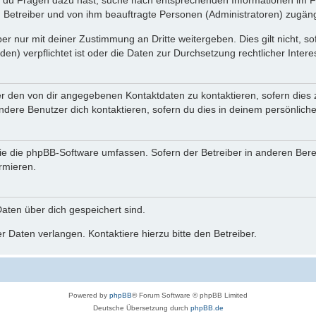
n du Fragen dazu hast, suche nach entsprechenden Informationen im Fo
n Betreiber und von ihm beauftragte Personen (Administratoren) zugäng
r nur mit deiner Zustimmung an Dritte weitergeben. Dies gilt nicht, s
n) verpflichtet ist oder die Daten zur Durchsetzung rechtlicher Interes
er den von dir angegebenen Kontaktdaten zu kontaktieren, sofern dies 
andere Benutzer dich kontaktieren, sofern du dies in deinem persönliche
, die die phpBB-Software umfassen. Sofern der Betreiber in anderen Be
ormieren.
 Daten über dich gespeichert sind.
 Daten verlangen. Kontaktiere hierzu bitte den Betreiber.
Powered by
phpBB
® Forum Software © phpBB Limited
Deutsche Übersetzung durch
phpBB.de