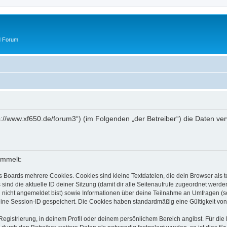
d Forum
tps://www.xf650.de/forum3“) (im Folgenden „der Betreiber“) die Daten 
ammelt:
s Boards mehrere Cookies. Cookies sind kleine Textdateien, die dein Browser als
 sind die aktuelle ID deiner Sitzung (damit dir alle Seitenaufrufe zugeordnet werd
u nicht angemeldet bist) sowie Informationen über deine Teilnahme an Umfragen (s
eine Session-ID gespeichert. Die Cookies haben standardmäßig eine Gültigkeit von 
Registrierung, in deinem Profil oder deinem persönlichem Bereich angibst. Für di