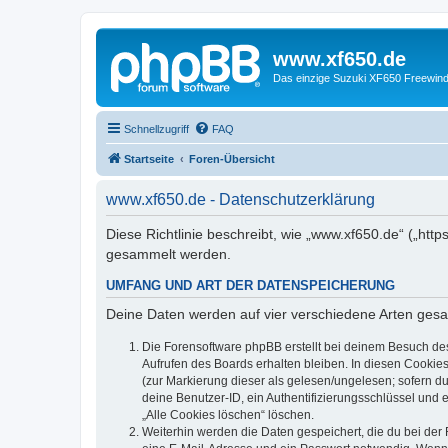
www.xf650.de
Das einzige Suzuki XF650 Freewin
Schnellzugriff
FAQ
Startseite
Foren-Übersicht
www.xf650.de - Datenschutzerklärung
Diese Richtlinie beschreibt, wie „www.xf650.de“ („ht
gesammelt werden.
UMFANG UND ART DER DATENSPEICHERUNG
Deine Daten werden auf vier verschiedene Arten ges
Die Forensoftware phpBB erstellt bei deinem Besuch de
Aufrufen des Boards erhalten bleiben. In diesen Cookies
(zur Markierung dieser als gelesen/ungelesen; sofern d
deine Benutzer-ID, ein Authentifizierungsschlüssel und 
„Alle Cookies löschen“ löschen.
Weiterhin werden die Daten gespeichert, die du bei der 