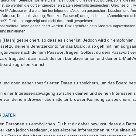
rch den Betreiber weitere Daten als notwendig festgelegt wurden, so ist dies für 
llst, so werden die dort eingegebenen Daten ebenfalls gespeichert. Gleiches gilt, 
Die IP-Adresse wird weiterhin bei folgenden Aktionen gespeichert: Löschen und Än
l-Adresse, Kontoaktivierung, Benutzer-Passwort) und gescheiterte Anmeldeversuch
ine?“-Funktion angezeigt und nicht dauerhaft gespeichert.
 dass weitere Daten gespeichert werden. Dazu gehören dein Abstimmungsverhalten
gungsfunktionen.
(Hash) gespeichert, so dass es sicher ist. Jedoch wird dir empfohlen, 
ssel zu deinem Benutzerkonto für das Board, also geh mit ihm sorgsam
htigterweise nach deinem Passwort fragen. Solltest du dein Passwort v
are fragt dich dann nach deinem Benutzernamen und deiner E-Mail-Ad
Board zugreifen kannst.
en und oben näher spezifizierten Daten zu speichern, um das Board bet
en einer Interessenabwägung zwischen deinen und seinen Interessen sow
r von deinem Browser übermittelter Browser-Kennung zu speichern, so
R DATEN
n Personen zu ermöglichen. Du bist dir daher bewusst, dass die Daten d
ber kann jedoch festlegen, dass einzelne Informationen nur für einen ei