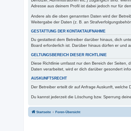
Benutzer, Administratoren etc.) zugänglich sind. Wen
Adresse aus deinem Profil ist dabei jedoch nur für de
Andere als die oben genannten Daten wird der Betreibe
Weitergabe der Daten (z. B. an Strafverfolgungsbehörde
GESTATTUNG DER KONTAKTAUFNAHME
Du gestattest dem Betreiber darüber hinaus, dich unt
Board erforderlich ist. Darüber hinaus dürfen er und 
GELTUNGSBEREICH DIESER RICHTLINIE
Diese Richtlinie umfasst nur den Bereich der Seiten
Daten verarbeitet, wird er dich darüber gesondert inf
AUSKUNFTSRECHT
Der Betreiber erteilt dir auf Anfrage Auskunft, welche
Du kannst jederzeit die Löschung bzw. Sperrung deiner
Startseite
Foren-Übersicht