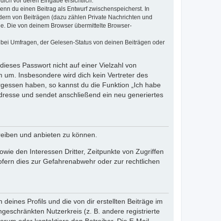
dich vor deren Eingabe ersichtlich.
wenn du einen Beitrag als Entwurf zwischenspeicherst. In
dern von Beiträgen (dazu zählen Private Nachrichten und
e. Die von deinem Browser übermittelte Browser-
 bei Umfragen, der Gelesen-Status von deinen Beiträgen oder
dieses Passwort nicht auf einer Vielzahl von
 um. Insbesondere wird dich kein Vertreter des
ergessen haben, so kannst du die Funktion „Ich habe
resse und sendet anschließend ein neu generiertes
reiben und anbieten zu können.
ie den Interessen Dritter, Zeitpunkte von Zugriffen
fern dies zur Gefahrenabwehr oder zur rechtlichen
eines Profils und die von dir erstellten Beiträge im
ngeschränkten Nutzerkreis (z. B. andere registrierte