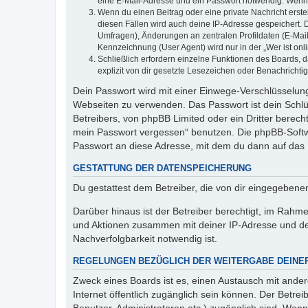
eine E-Mail-Adresse und ein Passwort notwendig. Wenn du
Wenn du einen Beitrag oder eine private Nachricht erste
diesen Fällen wird auch deine IP-Adresse gespeichert. 
Umfragen), Änderungen an zentralen Profildaten (E-Mai
Kennzeichnung (User Agent) wird nur in der „Wer ist onl
Schließlich erfordern einzelne Funktionen des Boards,
explizit von dir gesetzte Lesezeichen oder Benachrichti
Dein Passwort wird mit einer Einwege-Verschlüsselung 
Webseiten zu verwenden. Das Passwort ist dein Schlü
Betreibers, von phpBB Limited oder ein Dritter berec
mein Passwort vergessen“ benutzen. Die phpBB-Softw
Passwort an diese Adresse, mit dem du dann auf das 
GESTATTUNG DER DATENSPEICHERUNG
Du gestattest dem Betreiber, die von dir eingegeben
Darüber hinaus ist der Betreiber berechtigt, im Rahm
und Aktionen zusammen mit deiner IP-Adresse und de
Nachverfolgbarkeit notwendig ist.
REGELUNGEN BEZÜGLICH DER WEITERGABE DEINE
Zweck eines Boards ist es, einen Austausch mit andere
Internet öffentlich zugänglich sein können. Der Betrei