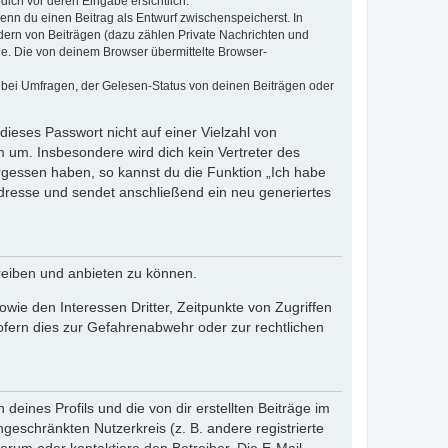
dich vor deren Eingabe ersichtlich.
wenn du einen Beitrag als Entwurf zwischenspeicherst. In
dern von Beiträgen (dazu zählen Private Nachrichten und
e. Die von deinem Browser übermittelte Browser-
 bei Umfragen, der Gelesen-Status von deinen Beiträgen oder
dieses Passwort nicht auf einer Vielzahl von
 um. Insbesondere wird dich kein Vertreter des
ergessen haben, so kannst du die Funktion „Ich habe
resse und sendet anschließend ein neu generiertes
reiben und anbieten zu können.
ie den Interessen Dritter, Zeitpunkte von Zugriffen
fern dies zur Gefahrenabwehr oder zur rechtlichen
eines Profils und die von dir erstellten Beiträge im
ngeschränkten Nutzerkreis (z. B. andere registrierte