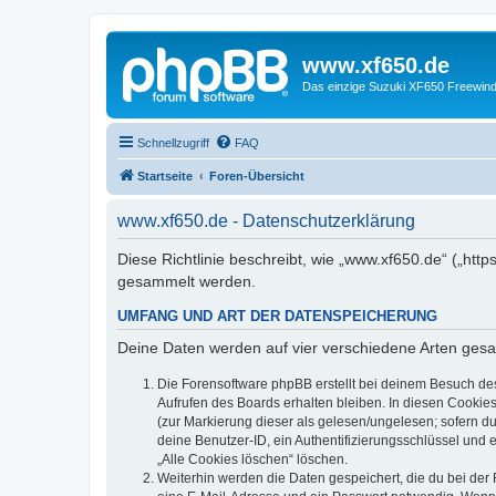
www.xf650.de
Das einzige Suzuki XF650 Freewin
Schnellzugriff
FAQ
Startseite
Foren-Übersicht
www.xf650.de - Datenschutzerklärung
Diese Richtlinie beschreibt, wie „www.xf650.de“ („ht
gesammelt werden.
UMFANG UND ART DER DATENSPEICHERUNG
Deine Daten werden auf vier verschiedene Arten ges
Die Forensoftware phpBB erstellt bei deinem Besuch de
Aufrufen des Boards erhalten bleiben. In diesen Cookies
(zur Markierung dieser als gelesen/ungelesen; sofern d
deine Benutzer-ID, ein Authentifizierungsschlüssel und 
„Alle Cookies löschen“ löschen.
Weiterhin werden die Daten gespeichert, die du bei der 