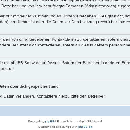
n du Fragen dazu hast, suche nach entsprechenden Informationen im Fo
n Betreiber und von ihm beauftragte Personen (Administratoren) zugäng
r nur mit deiner Zustimmung an Dritte weitergeben. Dies gilt nicht, s
n) verpflichtet ist oder die Daten zur Durchsetzung rechtlicher Interes
er den von dir angegebenen Kontaktdaten zu kontaktieren, sofern dies 
andere Benutzer dich kontaktieren, sofern du dies in deinem persönliche
, die die phpBB-Software umfassen. Sofern der Betreiber in anderen Be
ormieren.
 Daten über dich gespeichert sind.
 Daten verlangen. Kontaktiere hierzu bitte den Betreiber.
Powered by
phpBB
® Forum Software © phpBB Limited
Deutsche Übersetzung durch
phpBB.de