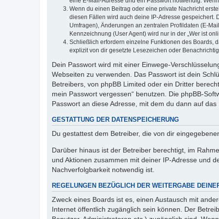
eine E-Mail-Adresse und ein Passwort notwendig. Wenn du
Wenn du einen Beitrag oder eine private Nachricht erste
diesen Fällen wird auch deine IP-Adresse gespeichert. 
Umfragen), Änderungen an zentralen Profildaten (E-Mai
Kennzeichnung (User Agent) wird nur in der „Wer ist onl
Schließlich erfordern einzelne Funktionen des Boards,
explizit von dir gesetzte Lesezeichen oder Benachrichti
Dein Passwort wird mit einer Einwege-Verschlüsselung 
Webseiten zu verwenden. Das Passwort ist dein Schlü
Betreibers, von phpBB Limited oder ein Dritter berec
mein Passwort vergessen“ benutzen. Die phpBB-Softw
Passwort an diese Adresse, mit dem du dann auf das 
GESTATTUNG DER DATENSPEICHERUNG
Du gestattest dem Betreiber, die von dir eingegeben
Darüber hinaus ist der Betreiber berechtigt, im Rahm
und Aktionen zusammen mit deiner IP-Adresse und de
Nachverfolgbarkeit notwendig ist.
REGELUNGEN BEZÜGLICH DER WEITERGABE DEINE
Zweck eines Boards ist es, einen Austausch mit andere
Internet öffentlich zugänglich sein können. Der Betrei