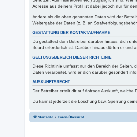
Benutzer, Administratoren etc.) zugänglich sind. Wen
Adresse aus deinem Profil ist dabei jedoch nur für de
Andere als die oben genannten Daten wird der Betreibe
Weitergabe der Daten (z. B. an Strafverfolgungsbehörde
GESTATTUNG DER KONTAKTAUFNAHME
Du gestattest dem Betreiber darüber hinaus, dich unt
Board erforderlich ist. Darüber hinaus dürfen er und 
GELTUNGSBEREICH DIESER RICHTLINIE
Diese Richtlinie umfasst nur den Bereich der Seiten
Daten verarbeitet, wird er dich darüber gesondert inf
AUSKUNFTSRECHT
Der Betreiber erteilt dir auf Anfrage Auskunft, welche
Du kannst jederzeit die Löschung bzw. Sperrung deiner
Startseite
Foren-Übersicht