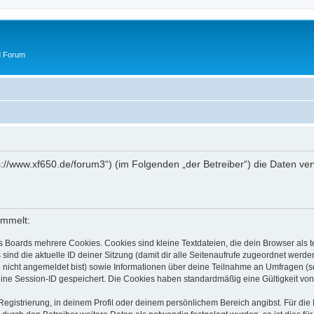
d Forum
tps://www.xf650.de/forum3“) (im Folgenden „der Betreiber“) die Daten 
ammelt:
s Boards mehrere Cookies. Cookies sind kleine Textdateien, die dein Browser als
 sind die aktuelle ID deiner Sitzung (damit dir alle Seitenaufrufe zugeordnet werd
u nicht angemeldet bist) sowie Informationen über deine Teilnahme an Umfragen (s
eine Session-ID gespeichert. Die Cookies haben standardmäßig eine Gültigkeit von 
Registrierung, in deinem Profil oder deinem persönlichem Bereich angibst. Für di