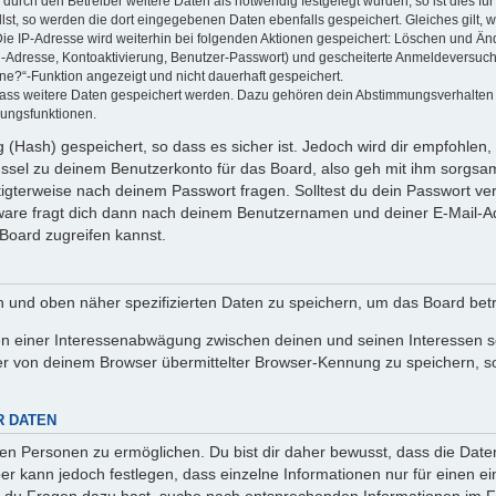
rch den Betreiber weitere Daten als notwendig festgelegt wurden, so ist dies für 
llst, so werden die dort eingegebenen Daten ebenfalls gespeichert. Gleiches gilt, 
Die IP-Adresse wird weiterhin bei folgenden Aktionen gespeichert: Löschen und Än
l-Adresse, Kontoaktivierung, Benutzer-Passwort) und gescheiterte Anmeldeversuch
ine?“-Funktion angezeigt und nicht dauerhaft gespeichert.
 dass weitere Daten gespeichert werden. Dazu gehören dein Abstimmungsverhalten
gungsfunktionen.
(Hash) gespeichert, so dass es sicher ist. Jedoch wird dir empfohlen, 
ssel zu deinem Benutzerkonto für das Board, also geh mit ihm sorgsam
htigterweise nach deinem Passwort fragen. Solltest du dein Passwort v
are fragt dich dann nach deinem Benutzernamen und deiner E-Mail-Ad
Board zugreifen kannst.
en und oben näher spezifizierten Daten zu speichern, um das Board bet
en einer Interessenabwägung zwischen deinen und seinen Interessen sow
r von deinem Browser übermittelter Browser-Kennung zu speichern, so
R DATEN
n Personen zu ermöglichen. Du bist dir daher bewusst, dass die Daten d
ber kann jedoch festlegen, dass einzelne Informationen nur für einen ei