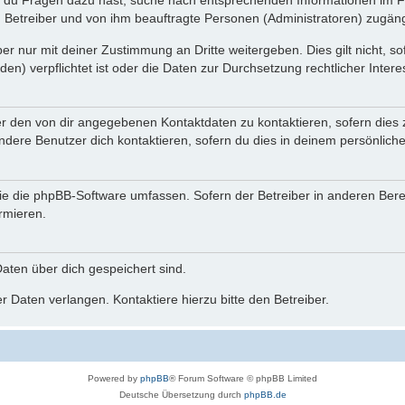
n du Fragen dazu hast, suche nach entsprechenden Informationen im Fo
n Betreiber und von ihm beauftragte Personen (Administratoren) zugäng
r nur mit deiner Zustimmung an Dritte weitergeben. Dies gilt nicht, s
n) verpflichtet ist oder die Daten zur Durchsetzung rechtlicher Interes
er den von dir angegebenen Kontaktdaten zu kontaktieren, sofern dies 
andere Benutzer dich kontaktieren, sofern du dies in deinem persönliche
, die die phpBB-Software umfassen. Sofern der Betreiber in anderen Be
ormieren.
 Daten über dich gespeichert sind.
 Daten verlangen. Kontaktiere hierzu bitte den Betreiber.
Powered by
phpBB
® Forum Software © phpBB Limited
Deutsche Übersetzung durch
phpBB.de