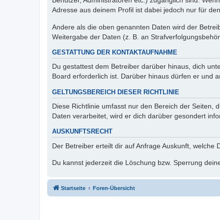
Benutzer, Administratoren etc.) zugänglich sind. Wen
Adresse aus deinem Profil ist dabei jedoch nur für de
Andere als die oben genannten Daten wird der Betreibe
Weitergabe der Daten (z. B. an Strafverfolgungsbehörde
GESTATTUNG DER KONTAKTAUFNAHME
Du gestattest dem Betreiber darüber hinaus, dich unt
Board erforderlich ist. Darüber hinaus dürfen er und 
GELTUNGSBEREICH DIESER RICHTLINIE
Diese Richtlinie umfasst nur den Bereich der Seiten
Daten verarbeitet, wird er dich darüber gesondert inf
AUSKUNFTSRECHT
Der Betreiber erteilt dir auf Anfrage Auskunft, welche
Du kannst jederzeit die Löschung bzw. Sperrung deiner
Startseite
Foren-Übersicht