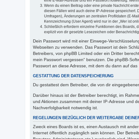
eine E-Mail-Adresse und ein Passwort notwendig. Wenn du
Wenn du einen Beitrag oder eine private Nachricht erste
diesen Fällen wird auch deine IP-Adresse gespeichert. 
Umfragen), Änderungen an zentralen Profildaten (E-Mai
Kennzeichnung (User Agent) wird nur in der „Wer ist onl
Schließlich erfordern einzelne Funktionen des Boards,
explizit von dir gesetzte Lesezeichen oder Benachrichti
Dein Passwort wird mit einer Einwege-Verschlüsselung 
Webseiten zu verwenden. Das Passwort ist dein Schlü
Betreibers, von phpBB Limited oder ein Dritter berec
mein Passwort vergessen“ benutzen. Die phpBB-Softw
Passwort an diese Adresse, mit dem du dann auf das 
GESTATTUNG DER DATENSPEICHERUNG
Du gestattest dem Betreiber, die von dir eingegeben
Darüber hinaus ist der Betreiber berechtigt, im Rahm
und Aktionen zusammen mit deiner IP-Adresse und de
Nachverfolgbarkeit notwendig ist.
REGELUNGEN BEZÜGLICH DER WEITERGABE DEINE
Zweck eines Boards ist es, einen Austausch mit andere
Internet öffentlich zugänglich sein können. Der Betrei