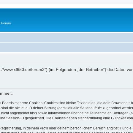
d Forum
tps://www.xf650.de/forum3“) (im Folgenden „der Betreiber“) die Daten 
ammelt:
s Boards mehrere Cookies. Cookies sind kleine Textdateien, die dein Browser als
 sind die aktuelle ID deiner Sitzung (damit dir alle Seitenaufrufe zugeordnet werd
u nicht angemeldet bist) sowie Informationen über deine Teilnahme an Umfragen (s
eine Session-ID gespeichert. Die Cookies haben standardmäßig eine Gültigkeit von 
Registrierung, in deinem Profil oder deinem persönlichem Bereich angibst. Für di