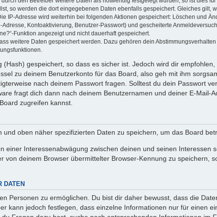
rch den Betreiber weitere Daten als notwendig festgelegt wurden, so ist dies für 
llst, so werden die dort eingegebenen Daten ebenfalls gespeichert. Gleiches gilt, 
Die IP-Adresse wird weiterhin bei folgenden Aktionen gespeichert: Löschen und Än
l-Adresse, Kontoaktivierung, Benutzer-Passwort) und gescheiterte Anmeldeversuch
ine?“-Funktion angezeigt und nicht dauerhaft gespeichert.
 dass weitere Daten gespeichert werden. Dazu gehören dein Abstimmungsverhalten
gungsfunktionen.
(Hash) gespeichert, so dass es sicher ist. Jedoch wird dir empfohlen, 
ssel zu deinem Benutzerkonto für das Board, also geh mit ihm sorgsam
htigterweise nach deinem Passwort fragen. Solltest du dein Passwort v
are fragt dich dann nach deinem Benutzernamen und deiner E-Mail-Ad
Board zugreifen kannst.
en und oben näher spezifizierten Daten zu speichern, um das Board bet
en einer Interessenabwägung zwischen deinen und seinen Interessen sow
r von deinem Browser übermittelter Browser-Kennung zu speichern, so
R DATEN
n Personen zu ermöglichen. Du bist dir daher bewusst, dass die Daten d
ber kann jedoch festlegen, dass einzelne Informationen nur für einen ei