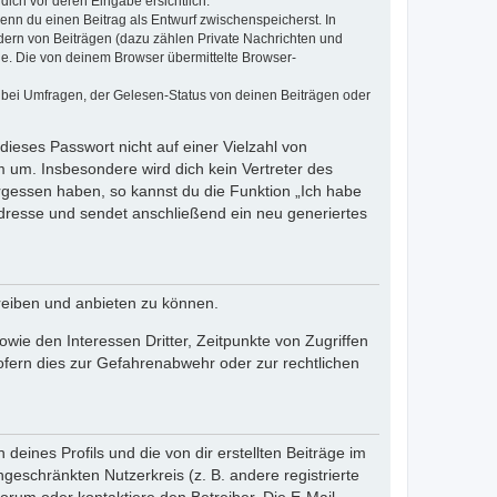
dich vor deren Eingabe ersichtlich.
wenn du einen Beitrag als Entwurf zwischenspeicherst. In
dern von Beiträgen (dazu zählen Private Nachrichten und
e. Die von deinem Browser übermittelte Browser-
 bei Umfragen, der Gelesen-Status von deinen Beiträgen oder
dieses Passwort nicht auf einer Vielzahl von
 um. Insbesondere wird dich kein Vertreter des
ergessen haben, so kannst du die Funktion „Ich habe
resse und sendet anschließend ein neu generiertes
reiben und anbieten zu können.
ie den Interessen Dritter, Zeitpunkte von Zugriffen
fern dies zur Gefahrenabwehr oder zur rechtlichen
eines Profils und die von dir erstellten Beiträge im
ngeschränkten Nutzerkreis (z. B. andere registrierte