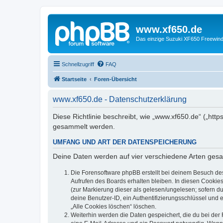
www.xf650.de
Das einzige Suzuki XF650 Freewin
Schnellzugriff
FAQ
Startseite
Foren-Übersicht
www.xf650.de - Datenschutzerklärung
Diese Richtlinie beschreibt, wie „www.xf650.de“ („ht
gesammelt werden.
UMFANG UND ART DER DATENSPEICHERUNG
Deine Daten werden auf vier verschiedene Arten ges
Die Forensoftware phpBB erstellt bei deinem Besuch de
Aufrufen des Boards erhalten bleiben. In diesen Cookies
(zur Markierung dieser als gelesen/ungelesen; sofern d
deine Benutzer-ID, ein Authentifizierungsschlüssel und 
„Alle Cookies löschen“ löschen.
Weiterhin werden die Daten gespeichert, die du bei der 