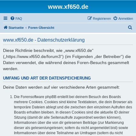
www.xf650.de
FAQ
Registrieren
Anmelden
S
Startseite
Foren-Übersicht
u
www.xf650.de - Datenschutzerklärung
c
h
Diese Richtlinie beschreibt, wie „www.xf650.de“
(„https://www.xf650.de/forum3“) (im Folgenden „der Betreiber“) die
e
Daten verwendet, die während deines Foren-Besuchs gesammelt
werden.
UMFANG UND ART DER DATENSPEICHERUNG
Deine Daten werden auf vier verschiedene Arten gesammelt:
Die Forensoftware phpBB erstellt bei deinem Besuch des Boards
mehrere Cookies. Cookies sind kleine Textdateien, die dein Browser als
temporäre Dateien ablegt und die zwischen den einzelnen Aufrufen des
Boards erhalten bleiben. In diesen Cookies sind die aktuelle ID deiner
Sitzung (damit dir alle Seitenaufrufe zugeordnet werden können),
Informationen über die von dir gelesenen Beiträge (zur Markierung
dieser als gelesen/ungelesen; sofern du nicht angemeldet bist) sowie
Informationen über deine Teilnahme an Umfragen (sofern du nicht