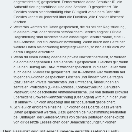
angemeldet bist) gespeichert. Ferner werden deine Benutzer-ID, ein
Authentifizierungsschlüssel und eine Session-ID gespeichert. Die
Cookies haben standardmäßig eine Gültigkeit von einem Jahr. Alle
Cookies kannst du jederzeit über die Funktion „Alle Cookies löschen“
löschen.
Weiterhin werden die Daten gespeichert, die du bei der Registrierung,
in deinem Profil oder deinem persönlichem Bereich angibst. Für die
Registrierung sind mindestens ein eindeutiger Benutzername, eine E-
Mail-Adresse und ein Passwort notwendig. Wenn durch den Betreiber
weitere Daten als notwendig festgelegt wurden, so ist dies für dich vor
deren Eingabe ersichtlich.
Wenn du einen Beitrag oder eine private Nachricht erstellst, so werden
die dort eingegebenen Daten ebenfalls gespeichert. Gleiches gilt, wenn
du einen Beitrag als Entwurf zwischenspeicherst. In diesen Fällen wird
auch deine IP-Adresse gespeichert. Die IP-Adresse wird weiterhin bei
folgenden Aktionen gespeichert: Löschen und Ändern von Beiträgen
(dazu zählen Private Nachrichten und Umfragen), Änderungen an
zentralen Profildaten (E-Mail-Adresse, Kontoaktivierung, Benutzer-
Passwort) und gescheiterte Anmeldeversuche. Die von deinem Browser
übermittelte Browser-Kennzeichnung (User Agent) wird nur in der „Wer
ist online?“-Funktion angezeigt und nicht dauerhaft gespeichert.
Schließlich erfordern einzelne Funktionen des Boards, dass weitere
Daten gespeichert werden. Dazu gehören dein Abstimmungsverhalten
bei Umfragen, der Gelesen-Status von deinen Beiträgen oder explizit
von dir gesetzte Lesezeichen oder Benachrichtigungsfunktionen.
Dein Passwort wird mit einer Einwege-Verschlüsselung (Hash)