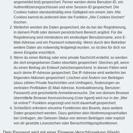
angemeldet bist) gespeichert. Ferner werden deine Benutzer-ID, ein
Authentifizierungsschlüssel und eine Session-ID gespeichert. Die
Cookies haben standardmäßig eine Gültigkeit von einem Jahr. Alle
Cookies kannst du jederzeit über die Funktion „Alle Cookies löschen“
löschen.
Weiterhin werden die Daten gespeichert, die du bei der Registrierung,
in deinem Profil oder deinem persönlichem Bereich angibst. Für die
Registrierung sind mindestens ein eindeutiger Benutzername, eine E-
Mail-Adresse und ein Passwort notwendig. Wenn durch den Betreiber
weitere Daten als notwendig festgelegt wurden, so ist dies für dich vor
deren Eingabe ersichtlich.
Wenn du einen Beitrag oder eine private Nachricht erstellst, so werden
die dort eingegebenen Daten ebenfalls gespeichert. Gleiches gilt, wenn
du einen Beitrag als Entwurf zwischenspeicherst. In diesen Fällen wird
auch deine IP-Adresse gespeichert. Die IP-Adresse wird weiterhin bei
folgenden Aktionen gespeichert: Löschen und Ändern von Beiträgen
(dazu zählen Private Nachrichten und Umfragen), Änderungen an
zentralen Profildaten (E-Mail-Adresse, Kontoaktivierung, Benutzer-
Passwort) und gescheiterte Anmeldeversuche. Die von deinem Browser
übermittelte Browser-Kennzeichnung (User Agent) wird nur in der „Wer
ist online?“-Funktion angezeigt und nicht dauerhaft gespeichert.
Schließlich erfordern einzelne Funktionen des Boards, dass weitere
Daten gespeichert werden. Dazu gehören dein Abstimmungsverhalten
bei Umfragen, der Gelesen-Status von deinen Beiträgen oder explizit
von dir gesetzte Lesezeichen oder Benachrichtigungsfunktionen.
Dein Passwort wird mit einer Einwege-Verschlüsselung (Hash)