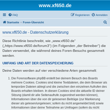
www.xf650.de
FAQ
Registrieren
Anmelden
S
Startseite
Foren-Übersicht
u
www.xf650.de - Datenschutzerklärung
c
h
Diese Richtlinie beschreibt, wie „www.xf650.de“
(„https://www.xf650.de/forum3“) (im Folgenden „der Betreiber“) die
e
Daten verwendet, die während deines Foren-Besuchs gesammelt
werden.
UMFANG UND ART DER DATENSPEICHERUNG
Deine Daten werden auf vier verschiedene Arten gesammelt:
Die Forensoftware phpBB erstellt bei deinem Besuch des Boards
mehrere Cookies. Cookies sind kleine Textdateien, die dein Browser als
temporäre Dateien ablegt und die zwischen den einzelnen Aufrufen des
Boards erhalten bleiben. In diesen Cookies sind die aktuelle ID deiner
Sitzung (damit dir alle Seitenaufrufe zugeordnet werden können),
Informationen über die von dir gelesenen Beiträge (zur Markierung
dieser als gelesen/ungelesen; sofern du nicht angemeldet bist) sowie
Informationen über deine Teilnahme an Umfragen (sofern du nicht