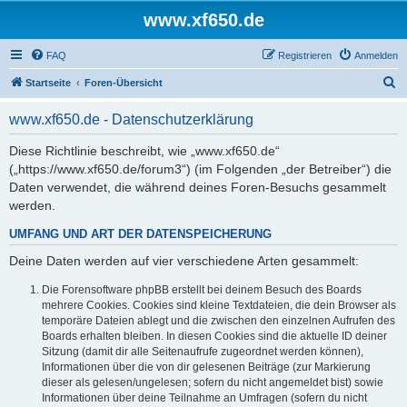
www.xf650.de
FAQ
Registrieren
Anmelden
S
Startseite
Foren-Übersicht
u
www.xf650.de - Datenschutzerklärung
c
h
Diese Richtlinie beschreibt, wie „www.xf650.de“
(„https://www.xf650.de/forum3“) (im Folgenden „der Betreiber“) die
e
Daten verwendet, die während deines Foren-Besuchs gesammelt
werden.
UMFANG UND ART DER DATENSPEICHERUNG
Deine Daten werden auf vier verschiedene Arten gesammelt:
Die Forensoftware phpBB erstellt bei deinem Besuch des Boards
mehrere Cookies. Cookies sind kleine Textdateien, die dein Browser als
temporäre Dateien ablegt und die zwischen den einzelnen Aufrufen des
Boards erhalten bleiben. In diesen Cookies sind die aktuelle ID deiner
Sitzung (damit dir alle Seitenaufrufe zugeordnet werden können),
Informationen über die von dir gelesenen Beiträge (zur Markierung
dieser als gelesen/ungelesen; sofern du nicht angemeldet bist) sowie
Informationen über deine Teilnahme an Umfragen (sofern du nicht