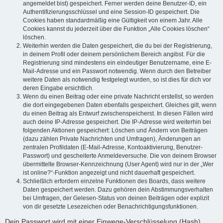
angemeldet bist) gespeichert. Ferner werden deine Benutzer-ID, ein
Authentifizierungsschlüssel und eine Session-ID gespeichert. Die
Cookies haben standardmäßig eine Gültigkeit von einem Jahr. Alle
Cookies kannst du jederzeit über die Funktion „Alle Cookies löschen“
löschen.
Weiterhin werden die Daten gespeichert, die du bei der Registrierung,
in deinem Profil oder deinem persönlichem Bereich angibst. Für die
Registrierung sind mindestens ein eindeutiger Benutzername, eine E-
Mail-Adresse und ein Passwort notwendig. Wenn durch den Betreiber
weitere Daten als notwendig festgelegt wurden, so ist dies für dich vor
deren Eingabe ersichtlich.
Wenn du einen Beitrag oder eine private Nachricht erstellst, so werden
die dort eingegebenen Daten ebenfalls gespeichert. Gleiches gilt, wenn
du einen Beitrag als Entwurf zwischenspeicherst. In diesen Fällen wird
auch deine IP-Adresse gespeichert. Die IP-Adresse wird weiterhin bei
folgenden Aktionen gespeichert: Löschen und Ändern von Beiträgen
(dazu zählen Private Nachrichten und Umfragen), Änderungen an
zentralen Profildaten (E-Mail-Adresse, Kontoaktivierung, Benutzer-
Passwort) und gescheiterte Anmeldeversuche. Die von deinem Browser
übermittelte Browser-Kennzeichnung (User Agent) wird nur in der „Wer
ist online?“-Funktion angezeigt und nicht dauerhaft gespeichert.
Schließlich erfordern einzelne Funktionen des Boards, dass weitere
Daten gespeichert werden. Dazu gehören dein Abstimmungsverhalten
bei Umfragen, der Gelesen-Status von deinen Beiträgen oder explizit
von dir gesetzte Lesezeichen oder Benachrichtigungsfunktionen.
Dein Passwort wird mit einer Einwege-Verschlüsselung (Hash)