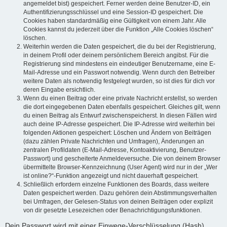
angemeldet bist) gespeichert. Ferner werden deine Benutzer-ID, ein
Authentifizierungsschlüssel und eine Session-ID gespeichert. Die
Cookies haben standardmäßig eine Gültigkeit von einem Jahr. Alle
Cookies kannst du jederzeit über die Funktion „Alle Cookies löschen“
löschen.
Weiterhin werden die Daten gespeichert, die du bei der Registrierung,
in deinem Profil oder deinem persönlichem Bereich angibst. Für die
Registrierung sind mindestens ein eindeutiger Benutzername, eine E-
Mail-Adresse und ein Passwort notwendig. Wenn durch den Betreiber
weitere Daten als notwendig festgelegt wurden, so ist dies für dich vor
deren Eingabe ersichtlich.
Wenn du einen Beitrag oder eine private Nachricht erstellst, so werden
die dort eingegebenen Daten ebenfalls gespeichert. Gleiches gilt, wenn
du einen Beitrag als Entwurf zwischenspeicherst. In diesen Fällen wird
auch deine IP-Adresse gespeichert. Die IP-Adresse wird weiterhin bei
folgenden Aktionen gespeichert: Löschen und Ändern von Beiträgen
(dazu zählen Private Nachrichten und Umfragen), Änderungen an
zentralen Profildaten (E-Mail-Adresse, Kontoaktivierung, Benutzer-
Passwort) und gescheiterte Anmeldeversuche. Die von deinem Browser
übermittelte Browser-Kennzeichnung (User Agent) wird nur in der „Wer
ist online?“-Funktion angezeigt und nicht dauerhaft gespeichert.
Schließlich erfordern einzelne Funktionen des Boards, dass weitere
Daten gespeichert werden. Dazu gehören dein Abstimmungsverhalten
bei Umfragen, der Gelesen-Status von deinen Beiträgen oder explizit
von dir gesetzte Lesezeichen oder Benachrichtigungsfunktionen.
Dein Passwort wird mit einer Einwege-Verschlüsselung (Hash)