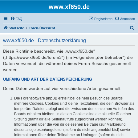
www.xf650.de
FAQ
Registrieren
Anmelden
S
Startseite
Foren-Übersicht
u
www.xf650.de - Datenschutzerklärung
c
h
Diese Richtlinie beschreibt, wie „www.xf650.de“
(„https://www.xf650.de/forum3“) (im Folgenden „der Betreiber“) die
e
Daten verwendet, die während deines Foren-Besuchs gesammelt
werden.
UMFANG UND ART DER DATENSPEICHERUNG
Deine Daten werden auf vier verschiedene Arten gesammelt:
Die Forensoftware phpBB erstellt bei deinem Besuch des Boards
mehrere Cookies. Cookies sind kleine Textdateien, die dein Browser als
temporäre Dateien ablegt und die zwischen den einzelnen Aufrufen des
Boards erhalten bleiben. In diesen Cookies sind die aktuelle ID deiner
Sitzung (damit dir alle Seitenaufrufe zugeordnet werden können),
Informationen über die von dir gelesenen Beiträge (zur Markierung
dieser als gelesen/ungelesen; sofern du nicht angemeldet bist) sowie
Informationen über deine Teilnahme an Umfragen (sofern du nicht