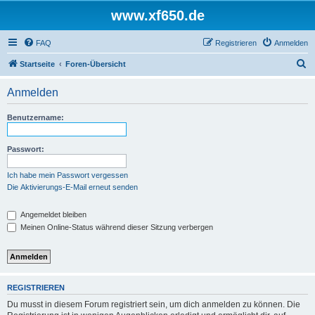
www.xf650.de
FAQ
Registrieren
Anmelden
S
Startseite
Foren-Übersicht
u
Anmelden
c
h
Benutzername:
e
Passwort:
Ich habe mein Passwort vergessen
Die Aktivierungs-E-Mail erneut senden
Angemeldet bleiben
Meinen Online-Status während dieser Sitzung verbergen
REGISTRIEREN
Du musst in diesem Forum registriert sein, um dich anmelden zu können. Die