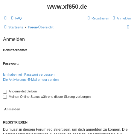
www.xf650.de
FAQ
Registrieren
Anmelden
S
Startseite
Foren-Übersicht
u
Anmelden
c
h
Benutzername:
e
Passwort:
Ich habe mein Passwort vergessen
Die Aktivierungs-E-Mail erneut senden
Angemeldet bleiben
Meinen Online-Status während dieser Sitzung verbergen
REGISTRIEREN
Du musst in diesem Forum registriert sein, um dich anmelden zu können. Die