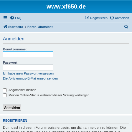
www.xf650.de
FAQ
Registrieren
Anmelden
S
Startseite
Foren-Übersicht
u
Anmelden
c
h
Benutzername:
e
Passwort:
Ich habe mein Passwort vergessen
Die Aktivierungs-E-Mail erneut senden
Angemeldet bleiben
Meinen Online-Status während dieser Sitzung verbergen
REGISTRIEREN
Du musst in diesem Forum registriert sein, um dich anmelden zu können. Die