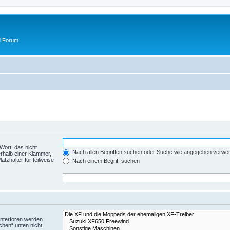
d Forum
Wort, das nicht
Nach allen Begriffen suchen oder Suche wie angegeben verwe
rhalb einer Klammer,
tzhalter für teilweise
Nach einem Begriff suchen
Unterforen werden
chen“ unten nicht