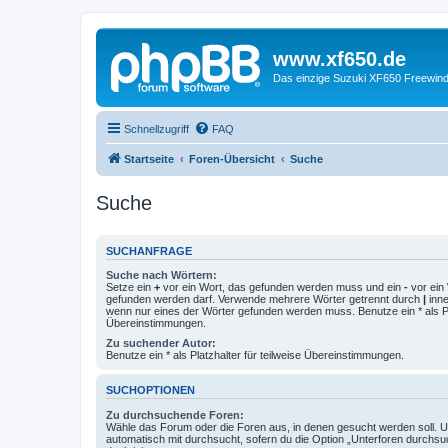
www.xf650.de
Das einzige Suzuki XF650 Freewin
Schnellzugriff
FAQ
Startseite
Foren-Übersicht
Suche
Suche
SUCHANFRAGE
Suche nach Wörtern:
Setze ein
+
vor ein Wort, das gefunden werden muss und ein
-
vor ein 
gefunden werden darf. Verwende mehrere Wörter getrennt durch
|
inne
wenn nur eines der Wörter gefunden werden muss. Benutze ein * als Pla
Übereinstimmungen.
Zu suchender Autor:
Benutze ein * als Platzhalter für teilweise Übereinstimmungen.
SUCHOPTIONEN
Zu durchsuchende Foren:
Wähle das Forum oder die Foren aus, in denen gesucht werden soll. 
automatisch mit durchsucht, sofern du die Option „Unterforen durchsu