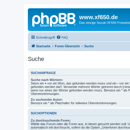
www.xf650.de
Das einzige Suzuki XF650 Freewin
Schnellzugriff
FAQ
Startseite
Foren-Übersicht
Suche
Suche
SUCHANFRAGE
Suche nach Wörtern:
Setze ein
+
vor ein Wort, das gefunden werden muss und ein
-
vor ein 
gefunden werden darf. Verwende mehrere Wörter getrennt durch
|
inne
wenn nur eines der Wörter gefunden werden muss. Benutze ein * als Pla
Übereinstimmungen.
Zu suchender Autor:
Benutze ein * als Platzhalter für teilweise Übereinstimmungen.
SUCHOPTIONEN
Zu durchsuchende Foren:
Wähle das Forum oder die Foren aus, in denen gesucht werden soll. 
automatisch mit durchsucht, sofern du die Option „Unterforen durchsu