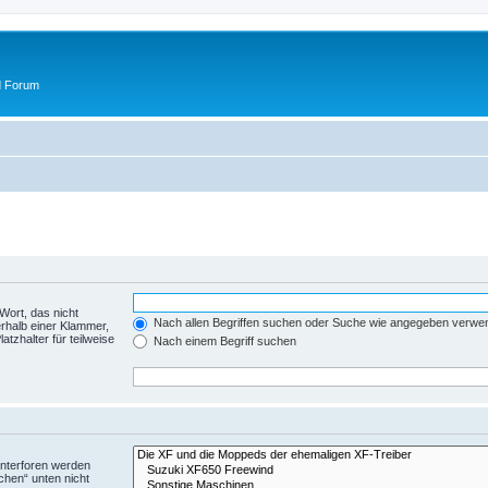
d Forum
Wort, das nicht
Nach allen Begriffen suchen oder Suche wie angegeben verwe
rhalb einer Klammer,
tzhalter für teilweise
Nach einem Begriff suchen
Unterforen werden
chen“ unten nicht