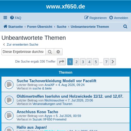
www.xf650.de
FAQ
Registrieren
Anmelden
S
Startseite
Foren-Übersicht
Suche
Unbeantwortete Themen
u
Unbeantwortete Themen
c
Zur erweiterten Suche
h
Suche
Erweiterte Suche
e
Seite
1
von
7
1
2
3
4
5
7
Nächst
Die Suche ergab 336 Treffer
…
Themen
Suche Tachoverkleidung Modell vor Facelift
Letzter Beitrag von
AraiXF
«
4. Aug 2026, 09:24
Verfasst in
suche & biete
Oldtimertreffen Iserlohn und Holzwickede 11/12. und 12,07.
Letzter Beitrag von
Nichtraucher
«
7. Jul 2026, 23:06
Verfasst in
Veranstaltungen und Touren
Anschluss Koso Tacho
Letzter Beitrag von
Ayyo
«
5. Jul 2026, 00:59
Verfasst in
Suzuki XF650 Freewind
Hallo aus Japan!