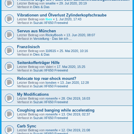
Letzter Beitrag von
snailie
«
29. Jul 2020, 20:19
Verfasst in
Dies & Das
Vibrationen und Ölverlust Zylinderkopfschraube
Letzter Beitrag von
Ibex
«
1. Jul 2020, 17:43
Verfasst in
Suzuki XF650 Freewind
Servus aus München
Letzter Beitrag von
RickyBooh
«
13. Jun 2020, 08:07
Verfasst in
Vorstellung - Das bin ich ...
Französisch
Letzter Beitrag von
110515
«
25. Mai 2020, 10:16
Verfasst in
Dies & Das
Seitenkofferträger Hilfe
Letzter Beitrag von
Valeri
«
17. Mai 2020, 15:25
Verfasst in
Suzuki XF650 Freewind
Relocate top rear-shock mount?
Letzter Beitrag von
londen
«
13. Jan 2020, 12:28
Verfasst in
Suzuki XF650 Freewind
My Modifications
Letzter Beitrag von
ronenfe
«
28. Okt 2019, 16:03
Verfasst in
Suzuki XF650 Freewind
Coughing and banging while accelerating
Letzter Beitrag von
ronenfe
«
13. Okt 2019, 02:37
Verfasst in
Suzuki XF650 Freewind
Carb Sync
Letzter Beitrag von
ronenfe
«
12. Okt 2019, 21:08
Verfasst in
Suzuki XF650 Freewind