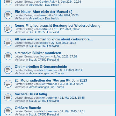
Letzter Beitrag von
GoldenAyk
«
3. Jun 2024, 20:36
Verfasst in
Vorstellung - Das bin ich ...
Ein Neuer! Aber nicht der Manuel :-)
Letzter Beitrag von
brummil
«
31. Mai 2024, 15:20
Verfasst in
Vorstellung - Das bin ich ...
Neues Mitglied braucht Beratung bei Wiederbelebung
Letzter Beitrag von
DerNeue
«
18. Dez 2023, 20:52
Verfasst in
Suzuki XF650 Freewind
All you ever wanted to know about carburetors…
Letzter Beitrag von
snailie
«
27. Sep 2023, 11:18
Verfasst in
Suzuki XF650 Freewind
alternative Blinker montieren
Letzter Beitrag von
flydown
«
2. Aug 2023, 17:26
Verfasst in
Suzuki XF650 Freewind
Oldtimertreffen Grürmannsheide
Letzter Beitrag von
Nichtraucher
«
8. Jul 2023, 08:14
Verfasst in
Veranstaltungen und Touren
20. Motorradtreffen der 70er am 04. Juni 2023
Letzter Beitrag von
Nichtraucher
«
3. Jun 2023, 08:24
Verfasst in
Veranstaltungen und Touren
Nächste HU ist fällig
Letzter Beitrag von
Nichtraucher
«
31. Mai 2023, 18:58
Verfasst in
Suzuki XF650 Freewind
Größere Batterie
Letzter Beitrag von
Nichtraucher
«
19. Mär 2023, 11:01
Verfasst in
Suzuki XF650 Freewind