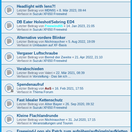
Headlight with lens?!
Letzter Beitrag von
MDN91
«
8. Mär 2023, 09:44
Verfasst in
Suzuki XF650 Freewind
DB Eater Holeshot/Sebring ED4
Letzter Beitrag von
Freewind65
«
14. Jan 2023, 21:05
Verfasst in
Suzuki XF650 Freewind
Alternative vordere Blinker
Letzter Beitrag von
Nichtraucher
«
5. Aug 2022, 19:09
Verfasst in
Umbauten auf XF-Basis
Vergaser Luftschraube
Letzter Beitrag von
Bernd der Zweite
«
21. Apr 2022, 21:10
Verfasst in
Suzuki XF650 Freewind
Verabschieden
Letzter Beitrag von
Valeri
«
22. Mär 2021, 08:39
Verfasst in
Vorstellung - Das bin ich ...
Spendenaufruf
Letzter Beitrag von
AoS
«
16. Feb 2021, 17:55
Verfasst in
Thema Forum
Fast Idealer Kettenschutz
Letzter Beitrag von
Alter Bayer
«
26. Sep 2020, 09:32
Verfasst in
Suzuki XF650 Freewind
Kleine Flachlandrunde
Letzter Beitrag von
Nichtraucher
«
31. Jul 2020, 17:15
Verfasst in
Veranstaltungen und Touren
Freewind-Logo als Patch zum aufnähen/aufbügeln/aufkletten