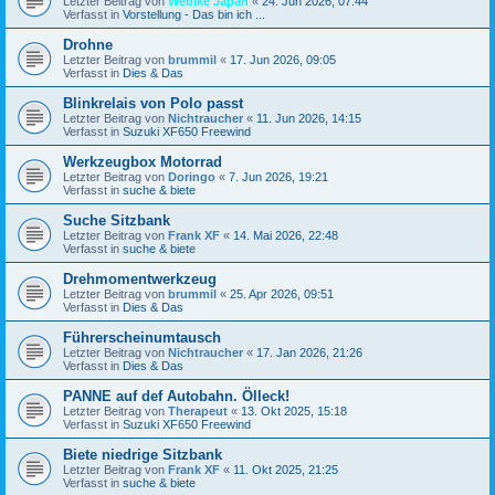
Letzter Beitrag von
Webike Japan
«
24. Jun 2026, 07:44
Verfasst in
Vorstellung - Das bin ich ...
Drohne
Letzter Beitrag von
brummil
«
17. Jun 2026, 09:05
Verfasst in
Dies & Das
Blinkrelais von Polo passt
Letzter Beitrag von
Nichtraucher
«
11. Jun 2026, 14:15
Verfasst in
Suzuki XF650 Freewind
Werkzeugbox Motorrad
Letzter Beitrag von
Doringo
«
7. Jun 2026, 19:21
Verfasst in
suche & biete
Suche Sitzbank
Letzter Beitrag von
Frank XF
«
14. Mai 2026, 22:48
Verfasst in
suche & biete
Drehmomentwerkzeug
Letzter Beitrag von
brummil
«
25. Apr 2026, 09:51
Verfasst in
Dies & Das
Führerscheinumtausch
Letzter Beitrag von
Nichtraucher
«
17. Jan 2026, 21:26
Verfasst in
Dies & Das
PANNE auf def Autobahn. Ölleck!
Letzter Beitrag von
Therapeut
«
13. Okt 2025, 15:18
Verfasst in
Suzuki XF650 Freewind
Biete niedrige Sitzbank
Letzter Beitrag von
Frank XF
«
11. Okt 2025, 21:25
Verfasst in
suche & biete