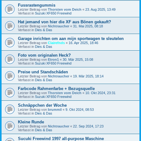
Fussrastengummis
Letzter Beitrag von
Thorsten vom Deich
«
23. Aug 2025, 13:49
Verfasst in
Suzuki XF650 Freewind
Hat jemand von hier die XF aus Bönen gekauft?
Letzter Beitrag von
Nichtraucher
«
31. Mai 2025, 08:18
Verfasst in
Dies & Das
Garage inrichten om aan mijn sportwagen te sleutelen
Letzter Beitrag von
Clairefnds
«
16. Apr 2025, 18:46
Verfasst in
Dies & Das
Foto vom originalen Heck?
Letzter Beitrag von
Etron1
«
30. Mär 2025, 15:08
Verfasst in
Suzuki XF650 Freewind
Preise und Standschäden
Letzter Beitrag von
Nichtraucher
«
19. Mär 2025, 18:14
Verfasst in
Dies & Das
Farbcode Rahmenfarbe + Bezugsquelle
Letzter Beitrag von
Thorsten vom Deich
«
10. Okt 2024, 23:31
Verfasst in
Suzuki XF650 Freewind
Schnäppchen der Woche
Letzter Beitrag von
brummil
«
9. Okt 2024, 08:53
Verfasst in
Dies & Das
Kleine Runde
Letzter Beitrag von
Nichtraucher
«
22. Sep 2024, 17:23
Verfasst in
Dies & Das
Sucuki Freewind 1997 all-purpose Maschine