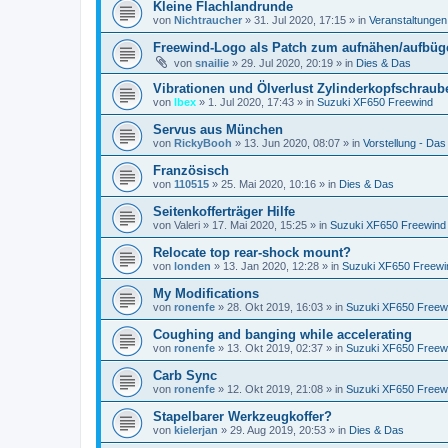
Kleine Flachlandrunde
von
Nichtraucher
»
31. Jul 2020, 17:15
» in
Veranstaltungen
Freewind-Logo als Patch zum aufnähen/aufbüge
von
snailie
»
29. Jul 2020, 20:19
» in
Dies & Das
Vibrationen und Ölverlust Zylinderkopfschraub
von
Ibex
»
1. Jul 2020, 17:43
» in
Suzuki XF650 Freewind
Servus aus München
von
RickyBooh
»
13. Jun 2020, 08:07
» in
Vorstellung - Das b
Französisch
von
110515
»
25. Mai 2020, 10:16
» in
Dies & Das
Seitenkofferträger Hilfe
von
Valeri
»
17. Mai 2020, 15:25
» in
Suzuki XF650 Freewind
Relocate top rear-shock mount?
von
londen
»
13. Jan 2020, 12:28
» in
Suzuki XF650 Freewi
My Modifications
von
ronenfe
»
28. Okt 2019, 16:03
» in
Suzuki XF650 Freew
Coughing and banging while accelerating
von
ronenfe
»
13. Okt 2019, 02:37
» in
Suzuki XF650 Freew
Carb Sync
von
ronenfe
»
12. Okt 2019, 21:08
» in
Suzuki XF650 Freew
Stapelbarer Werkzeugkoffer?
von
kielerjan
»
29. Aug 2019, 20:53
» in
Dies & Das