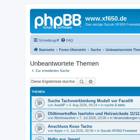
www.xf650.de
Das einzige Suzuki XF650 Freewin
Schnellzugriff
FAQ
Startseite
Foren-Übersicht
Suche
Unbeantwortete Th
Unbeantwortete Themen
Zur erweiterten Suche
Suche
Erweiterte Suche
THEMEN
Suche Tachoverkleidung Modell vor Facelift
von
AraiXF
»
4. Aug 2026, 09:24
» in
suche & biete
Oldtimertreffen Iserlohn und Holzwickede 11/12
von
Nichtraucher
»
7. Jul 2026, 23:06
» in
Veranstaltungen 
Anschluss Koso Tacho
von
Ayyo
»
5. Jul 2026, 00:59
» in
Suzuki XF650 Freewind
Hallo aus Japan!