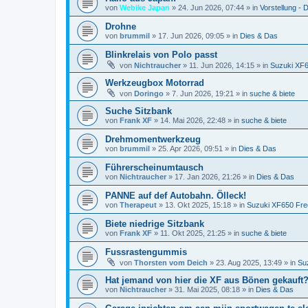
von
Webike Japan
»
24. Jun 2026, 07:44
» in
Vorstellung - D
Drohne
von
brummil
»
17. Jun 2026, 09:05
» in
Dies & Das
Blinkrelais von Polo passt
von
Nichtraucher
»
11. Jun 2026, 14:15
» in
Suzuki XF
Werkzeugbox Motorrad
von
Doringo
»
7. Jun 2026, 19:21
» in
suche & biete
Suche Sitzbank
von
Frank XF
»
14. Mai 2026, 22:48
» in
suche & biete
Drehmomentwerkzeug
von
brummil
»
25. Apr 2026, 09:51
» in
Dies & Das
Führerscheinumtausch
von
Nichtraucher
»
17. Jan 2026, 21:26
» in
Dies & Das
PANNE auf def Autobahn. Ölleck!
von
Therapeut
»
13. Okt 2025, 15:18
» in
Suzuki XF650 Fre
Biete niedrige Sitzbank
von
Frank XF
»
11. Okt 2025, 21:25
» in
suche & biete
Fussrastengummis
von
Thorsten vom Deich
»
23. Aug 2025, 13:49
» in
Su
Hat jemand von hier die XF aus Bönen gekauft
von
Nichtraucher
»
31. Mai 2025, 08:18
» in
Dies & Das