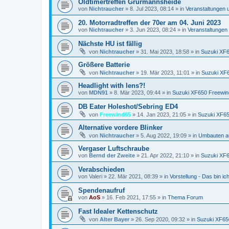
Oldtimertreffen Grürmannsheide
von
Nichtraucher
»
8. Jul 2023, 08:14
» in
Veranstaltungen 
20. Motorradtreffen der 70er am 04. Juni 2023
von
Nichtraucher
»
3. Jun 2023, 08:24
» in
Veranstaltungen
Nächste HU ist fällig
von
Nichtraucher
»
31. Mai 2023, 18:58
» in
Suzuki XF
Größere Batterie
von
Nichtraucher
»
19. Mär 2023, 11:01
» in
Suzuki XF
Headlight with lens?!
von
MDN91
»
8. Mär 2023, 09:44
» in
Suzuki XF650 Freewin
DB Eater Holeshot/Sebring ED4
von
Freewind65
»
14. Jan 2023, 21:05
» in
Suzuki XF65
Alternative vordere Blinker
von
Nichtraucher
»
5. Aug 2022, 19:09
» in
Umbauten a
Vergaser Luftschraube
von
Bernd der Zweite
»
21. Apr 2022, 21:10
» in
Suzuki XF
Verabschieden
von
Valeri
»
22. Mär 2021, 08:39
» in
Vorstellung - Das bin ich 
Spendenaufruf
von
AoS
»
16. Feb 2021, 17:55
» in
Thema Forum
Fast Idealer Kettenschutz
von
Alter Bayer
»
26. Sep 2020, 09:32
» in
Suzuki XF65