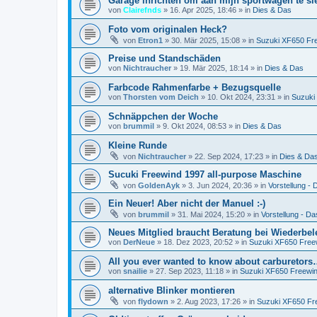
Garage inrichten om aan mijn sportwagen te sl
von
Clairefnds
»
16. Apr 2025, 18:46
» in
Dies & Das
Foto vom originalen Heck?
von
Etron1
»
30. Mär 2025, 15:08
» in
Suzuki XF650 Fr
Preise und Standschäden
von
Nichtraucher
»
19. Mär 2025, 18:14
» in
Dies & Das
Farbcode Rahmenfarbe + Bezugsquelle
von
Thorsten vom Deich
»
10. Okt 2024, 23:31
» in
Suzuki
Schnäppchen der Woche
von
brummil
»
9. Okt 2024, 08:53
» in
Dies & Das
Kleine Runde
von
Nichtraucher
»
22. Sep 2024, 17:23
» in
Dies & Da
Sucuki Freewind 1997 all-purpose Maschine
von
GoldenAyk
»
3. Jun 2024, 20:36
» in
Vorstellung - D
Ein Neuer! Aber nicht der Manuel :-)
von
brummil
»
31. Mai 2024, 15:20
» in
Vorstellung - Das
Neues Mitglied braucht Beratung bei Wiederbe
von
DerNeue
»
18. Dez 2023, 20:52
» in
Suzuki XF650 Free
All you ever wanted to know about carburetor
von
snailie
»
27. Sep 2023, 11:18
» in
Suzuki XF650 Freewi
alternative Blinker montieren
von
flydown
»
2. Aug 2023, 17:26
» in
Suzuki XF650 Fr