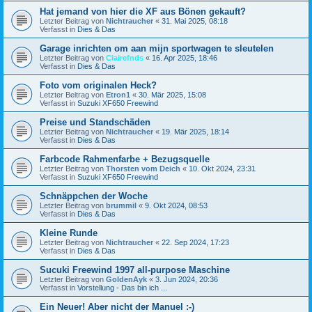
Hat jemand von hier die XF aus Bönen gekauft?
Letzter Beitrag von
Nichtraucher
«
31. Mai 2025, 08:18
Verfasst in
Dies & Das
Garage inrichten om aan mijn sportwagen te sleutelen
Letzter Beitrag von
Clairefnds
«
16. Apr 2025, 18:46
Verfasst in
Dies & Das
Foto vom originalen Heck?
Letzter Beitrag von
Etron1
«
30. Mär 2025, 15:08
Verfasst in
Suzuki XF650 Freewind
Preise und Standschäden
Letzter Beitrag von
Nichtraucher
«
19. Mär 2025, 18:14
Verfasst in
Dies & Das
Farbcode Rahmenfarbe + Bezugsquelle
Letzter Beitrag von
Thorsten vom Deich
«
10. Okt 2024, 23:31
Verfasst in
Suzuki XF650 Freewind
Schnäppchen der Woche
Letzter Beitrag von
brummil
«
9. Okt 2024, 08:53
Verfasst in
Dies & Das
Kleine Runde
Letzter Beitrag von
Nichtraucher
«
22. Sep 2024, 17:23
Verfasst in
Dies & Das
Sucuki Freewind 1997 all-purpose Maschine
Letzter Beitrag von
GoldenAyk
«
3. Jun 2024, 20:36
Verfasst in
Vorstellung - Das bin ich ...
Ein Neuer! Aber nicht der Manuel :-)