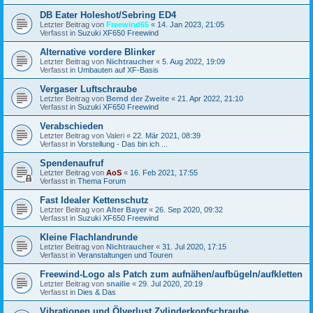
DB Eater Holeshot/Sebring ED4
Letzter Beitrag von
Freewind65
«
14. Jan 2023, 21:05
Verfasst in
Suzuki XF650 Freewind
Alternative vordere Blinker
Letzter Beitrag von
Nichtraucher
«
5. Aug 2022, 19:09
Verfasst in
Umbauten auf XF-Basis
Vergaser Luftschraube
Letzter Beitrag von
Bernd der Zweite
«
21. Apr 2022, 21:10
Verfasst in
Suzuki XF650 Freewind
Verabschieden
Letzter Beitrag von
Valeri
«
22. Mär 2021, 08:39
Verfasst in
Vorstellung - Das bin ich ...
Spendenaufruf
Letzter Beitrag von
AoS
«
16. Feb 2021, 17:55
Verfasst in
Thema Forum
Fast Idealer Kettenschutz
Letzter Beitrag von
Alter Bayer
«
26. Sep 2020, 09:32
Verfasst in
Suzuki XF650 Freewind
Kleine Flachlandrunde
Letzter Beitrag von
Nichtraucher
«
31. Jul 2020, 17:15
Verfasst in
Veranstaltungen und Touren
Freewind-Logo als Patch zum aufnähen/aufbügeln/aufkletten
Letzter Beitrag von
snailie
«
29. Jul 2020, 20:19
Verfasst in
Dies & Das
Vibrationen und Ölverlust Zylinderkopfschraube