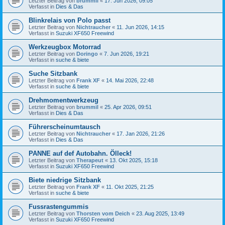
Letzter Beitrag von
brummil
«
17. Jun 2026, 09:05
Verfasst in
Dies & Das
Blinkrelais von Polo passt
Letzter Beitrag von
Nichtraucher
«
11. Jun 2026, 14:15
Verfasst in
Suzuki XF650 Freewind
Werkzeugbox Motorrad
Letzter Beitrag von
Doringo
«
7. Jun 2026, 19:21
Verfasst in
suche & biete
Suche Sitzbank
Letzter Beitrag von
Frank XF
«
14. Mai 2026, 22:48
Verfasst in
suche & biete
Drehmomentwerkzeug
Letzter Beitrag von
brummil
«
25. Apr 2026, 09:51
Verfasst in
Dies & Das
Führerscheinumtausch
Letzter Beitrag von
Nichtraucher
«
17. Jan 2026, 21:26
Verfasst in
Dies & Das
PANNE auf def Autobahn. Ölleck!
Letzter Beitrag von
Therapeut
«
13. Okt 2025, 15:18
Verfasst in
Suzuki XF650 Freewind
Biete niedrige Sitzbank
Letzter Beitrag von
Frank XF
«
11. Okt 2025, 21:25
Verfasst in
suche & biete
Fussrastengummis
Letzter Beitrag von
Thorsten vom Deich
«
23. Aug 2025, 13:49
Verfasst in
Suzuki XF650 Freewind