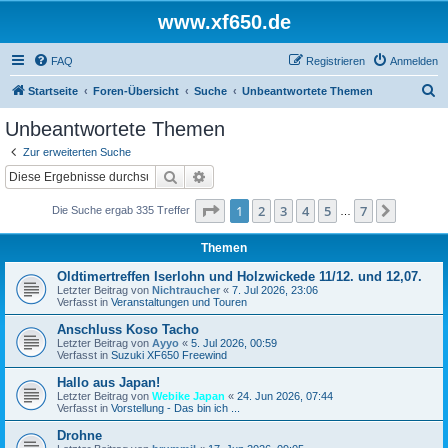
www.xf650.de
FAQ
Registrieren
Anmelden
S
Startseite
Foren-Übersicht
Suche
Unbeantwortete Themen
u
Unbeantwortete Themen
c
Zur erweiterten Suche
h
Suche
Erweiterte Suche
e
Seite
1
von
7
1
2
3
4
5
7
Nächst
Die Suche ergab 335 Treffer
…
Themen
Oldtimertreffen Iserlohn und Holzwickede 11/12. und 12,07.
Letzter Beitrag von
Nichtraucher
«
7. Jul 2026, 23:06
Verfasst in
Veranstaltungen und Touren
Anschluss Koso Tacho
Letzter Beitrag von
Ayyo
«
5. Jul 2026, 00:59
Verfasst in
Suzuki XF650 Freewind
Hallo aus Japan!
Letzter Beitrag von
Webike Japan
«
24. Jun 2026, 07:44
Verfasst in
Vorstellung - Das bin ich ...
Drohne