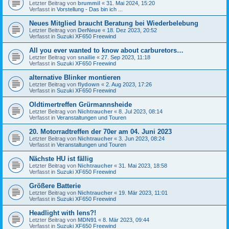
Letzter Beitrag von
brummil
«
31. Mai 2024, 15:20
Verfasst in
Vorstellung - Das bin ich ...
Neues Mitglied braucht Beratung bei Wiederbelebung
Letzter Beitrag von
DerNeue
«
18. Dez 2023, 20:52
Verfasst in
Suzuki XF650 Freewind
All you ever wanted to know about carburetors…
Letzter Beitrag von
snailie
«
27. Sep 2023, 11:18
Verfasst in
Suzuki XF650 Freewind
alternative Blinker montieren
Letzter Beitrag von
flydown
«
2. Aug 2023, 17:26
Verfasst in
Suzuki XF650 Freewind
Oldtimertreffen Grürmannsheide
Letzter Beitrag von
Nichtraucher
«
8. Jul 2023, 08:14
Verfasst in
Veranstaltungen und Touren
20. Motorradtreffen der 70er am 04. Juni 2023
Letzter Beitrag von
Nichtraucher
«
3. Jun 2023, 08:24
Verfasst in
Veranstaltungen und Touren
Nächste HU ist fällig
Letzter Beitrag von
Nichtraucher
«
31. Mai 2023, 18:58
Verfasst in
Suzuki XF650 Freewind
Größere Batterie
Letzter Beitrag von
Nichtraucher
«
19. Mär 2023, 11:01
Verfasst in
Suzuki XF650 Freewind
Headlight with lens?!
Letzter Beitrag von
MDN91
«
8. Mär 2023, 09:44
Verfasst in
Suzuki XF650 Freewind