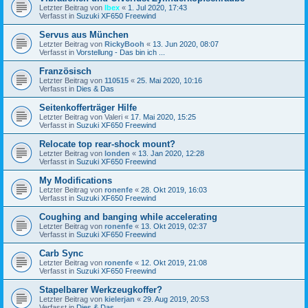
Letzter Beitrag von
Ibex
«
1. Jul 2020, 17:43
Verfasst in
Suzuki XF650 Freewind
Servus aus München
Letzter Beitrag von
RickyBooh
«
13. Jun 2020, 08:07
Verfasst in
Vorstellung - Das bin ich ...
Französisch
Letzter Beitrag von
110515
«
25. Mai 2020, 10:16
Verfasst in
Dies & Das
Seitenkofferträger Hilfe
Letzter Beitrag von
Valeri
«
17. Mai 2020, 15:25
Verfasst in
Suzuki XF650 Freewind
Relocate top rear-shock mount?
Letzter Beitrag von
londen
«
13. Jan 2020, 12:28
Verfasst in
Suzuki XF650 Freewind
My Modifications
Letzter Beitrag von
ronenfe
«
28. Okt 2019, 16:03
Verfasst in
Suzuki XF650 Freewind
Coughing and banging while accelerating
Letzter Beitrag von
ronenfe
«
13. Okt 2019, 02:37
Verfasst in
Suzuki XF650 Freewind
Carb Sync
Letzter Beitrag von
ronenfe
«
12. Okt 2019, 21:08
Verfasst in
Suzuki XF650 Freewind
Stapelbarer Werkzeugkoffer?
Letzter Beitrag von
kielerjan
«
29. Aug 2019, 20:53
Verfasst in
Dies & Das