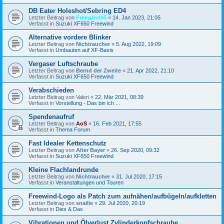
DB Eater Holeshot/Sebring ED4
Letzter Beitrag von
Freewind65
«
14. Jan 2023, 21:05
Verfasst in
Suzuki XF650 Freewind
Alternative vordere Blinker
Letzter Beitrag von
Nichtraucher
«
5. Aug 2022, 19:09
Verfasst in
Umbauten auf XF-Basis
Vergaser Luftschraube
Letzter Beitrag von
Bernd der Zweite
«
21. Apr 2022, 21:10
Verfasst in
Suzuki XF650 Freewind
Verabschieden
Letzter Beitrag von
Valeri
«
22. Mär 2021, 08:39
Verfasst in
Vorstellung - Das bin ich ...
Spendenaufruf
Letzter Beitrag von
AoS
«
16. Feb 2021, 17:55
Verfasst in
Thema Forum
Fast Idealer Kettenschutz
Letzter Beitrag von
Alter Bayer
«
26. Sep 2020, 09:32
Verfasst in
Suzuki XF650 Freewind
Kleine Flachlandrunde
Letzter Beitrag von
Nichtraucher
«
31. Jul 2020, 17:15
Verfasst in
Veranstaltungen und Touren
Freewind-Logo als Patch zum aufnähen/aufbügeln/aufkletten
Letzter Beitrag von
snailie
«
29. Jul 2020, 20:19
Verfasst in
Dies & Das
Vibrationen und Ölverlust Zylinderkopfschraube