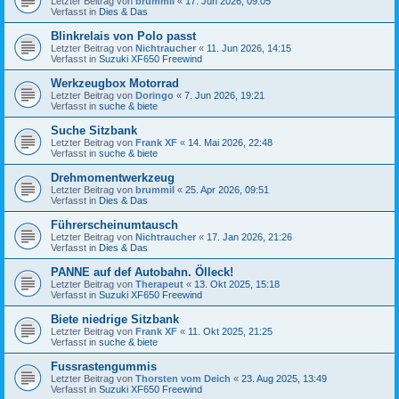
Letzter Beitrag von
brummil
«
17. Jun 2026, 09:05
Verfasst in
Dies & Das
Blinkrelais von Polo passt
Letzter Beitrag von
Nichtraucher
«
11. Jun 2026, 14:15
Verfasst in
Suzuki XF650 Freewind
Werkzeugbox Motorrad
Letzter Beitrag von
Doringo
«
7. Jun 2026, 19:21
Verfasst in
suche & biete
Suche Sitzbank
Letzter Beitrag von
Frank XF
«
14. Mai 2026, 22:48
Verfasst in
suche & biete
Drehmomentwerkzeug
Letzter Beitrag von
brummil
«
25. Apr 2026, 09:51
Verfasst in
Dies & Das
Führerscheinumtausch
Letzter Beitrag von
Nichtraucher
«
17. Jan 2026, 21:26
Verfasst in
Dies & Das
PANNE auf def Autobahn. Ölleck!
Letzter Beitrag von
Therapeut
«
13. Okt 2025, 15:18
Verfasst in
Suzuki XF650 Freewind
Biete niedrige Sitzbank
Letzter Beitrag von
Frank XF
«
11. Okt 2025, 21:25
Verfasst in
suche & biete
Fussrastengummis
Letzter Beitrag von
Thorsten vom Deich
«
23. Aug 2025, 13:49
Verfasst in
Suzuki XF650 Freewind