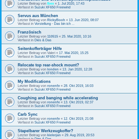
Letzter Beitrag von
Ibex
«
1. Jul 2020, 17:43
Verfasst in
Suzuki XF650 Freewind
Servus aus München
Letzter Beitrag von
RickyBooh
«
13. Jun 2020, 08:07
Verfasst in
Vorstellung - Das bin ich ...
Französisch
Letzter Beitrag von
110515
«
25. Mai 2020, 10:16
Verfasst in
Dies & Das
Seitenkofferträger Hilfe
Letzter Beitrag von
Valeri
«
17. Mai 2020, 15:25
Verfasst in
Suzuki XF650 Freewind
Relocate top rear-shock mount?
Letzter Beitrag von
londen
«
13. Jan 2020, 12:28
Verfasst in
Suzuki XF650 Freewind
My Modifications
Letzter Beitrag von
ronenfe
«
28. Okt 2019, 16:03
Verfasst in
Suzuki XF650 Freewind
Coughing and banging while accelerating
Letzter Beitrag von
ronenfe
«
13. Okt 2019, 02:37
Verfasst in
Suzuki XF650 Freewind
Carb Sync
Letzter Beitrag von
ronenfe
«
12. Okt 2019, 21:08
Verfasst in
Suzuki XF650 Freewind
Stapelbarer Werkzeugkoffer?
Letzter Beitrag von
kielerjan
«
29. Aug 2019, 20:53
Verfasst in
Dies & Das