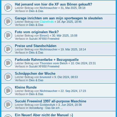
Hat jemand von hier die XF aus Bönen gekauft?
Letzter Beitrag von
Nichtraucher
«
31. Mai 2025, 08:18
Verfasst in
Dies & Das
Garage inrichten om aan mijn sportwagen te sleutelen
Letzter Beitrag von
Clairefnds
«
16. Apr 2025, 18:46
Verfasst in
Dies & Das
Foto vom originalen Heck?
Letzter Beitrag von
Etron1
«
30. Mär 2025, 15:08
Verfasst in
Suzuki XF650 Freewind
Preise und Standschäden
Letzter Beitrag von
Nichtraucher
«
19. Mär 2025, 18:14
Verfasst in
Dies & Das
Farbcode Rahmenfarbe + Bezugsquelle
Letzter Beitrag von
Thorsten vom Deich
«
10. Okt 2024, 23:31
Verfasst in
Suzuki XF650 Freewind
Schnäppchen der Woche
Letzter Beitrag von
brummil
«
9. Okt 2024, 08:53
Verfasst in
Dies & Das
Kleine Runde
Letzter Beitrag von
Nichtraucher
«
22. Sep 2024, 17:23
Verfasst in
Dies & Das
Sucuki Freewind 1997 all-purpose Maschine
Letzter Beitrag von
GoldenAyk
«
3. Jun 2024, 20:36
Verfasst in
Vorstellung - Das bin ich ...
Ein Neuer! Aber nicht der Manuel :-)