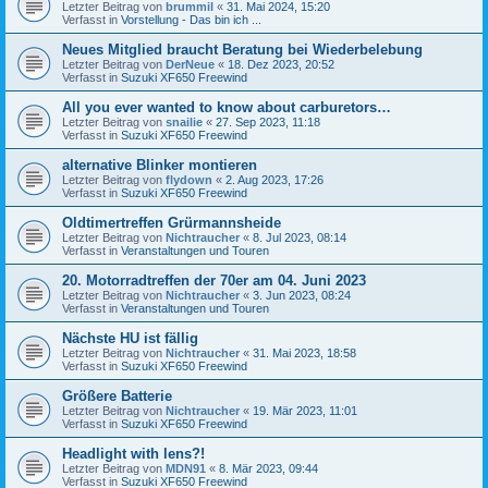
Letzter Beitrag von
brummil
«
31. Mai 2024, 15:20
Verfasst in
Vorstellung - Das bin ich ...
Neues Mitglied braucht Beratung bei Wiederbelebung
Letzter Beitrag von
DerNeue
«
18. Dez 2023, 20:52
Verfasst in
Suzuki XF650 Freewind
All you ever wanted to know about carburetors…
Letzter Beitrag von
snailie
«
27. Sep 2023, 11:18
Verfasst in
Suzuki XF650 Freewind
alternative Blinker montieren
Letzter Beitrag von
flydown
«
2. Aug 2023, 17:26
Verfasst in
Suzuki XF650 Freewind
Oldtimertreffen Grürmannsheide
Letzter Beitrag von
Nichtraucher
«
8. Jul 2023, 08:14
Verfasst in
Veranstaltungen und Touren
20. Motorradtreffen der 70er am 04. Juni 2023
Letzter Beitrag von
Nichtraucher
«
3. Jun 2023, 08:24
Verfasst in
Veranstaltungen und Touren
Nächste HU ist fällig
Letzter Beitrag von
Nichtraucher
«
31. Mai 2023, 18:58
Verfasst in
Suzuki XF650 Freewind
Größere Batterie
Letzter Beitrag von
Nichtraucher
«
19. Mär 2023, 11:01
Verfasst in
Suzuki XF650 Freewind
Headlight with lens?!
Letzter Beitrag von
MDN91
«
8. Mär 2023, 09:44
Verfasst in
Suzuki XF650 Freewind