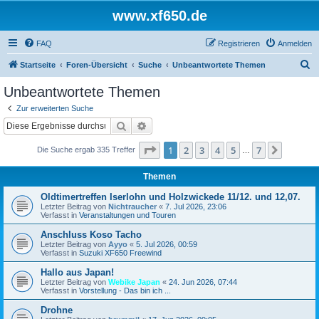
www.xf650.de
FAQ
Registrieren
Anmelden
S
Startseite
Foren-Übersicht
Suche
Unbeantwortete Themen
u
Unbeantwortete Themen
c
Zur erweiterten Suche
h
Suche
Erweiterte Suche
e
Seite
1
von
7
1
2
3
4
5
7
Nächst
Die Suche ergab 335 Treffer
…
Themen
Oldtimertreffen Iserlohn und Holzwickede 11/12. und 12,07.
Letzter Beitrag von
Nichtraucher
«
7. Jul 2026, 23:06
Verfasst in
Veranstaltungen und Touren
Anschluss Koso Tacho
Letzter Beitrag von
Ayyo
«
5. Jul 2026, 00:59
Verfasst in
Suzuki XF650 Freewind
Hallo aus Japan!
Letzter Beitrag von
Webike Japan
«
24. Jun 2026, 07:44
Verfasst in
Vorstellung - Das bin ich ...
Drohne