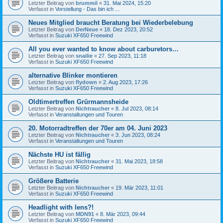
Letzter Beitrag von
brummil
«
31. Mai 2024, 15:20
Verfasst in
Vorstellung - Das bin ich ...
Neues Mitglied braucht Beratung bei Wiederbelebung
Letzter Beitrag von
DerNeue
«
18. Dez 2023, 20:52
Verfasst in
Suzuki XF650 Freewind
All you ever wanted to know about carburetors…
Letzter Beitrag von
snailie
«
27. Sep 2023, 11:18
Verfasst in
Suzuki XF650 Freewind
alternative Blinker montieren
Letzter Beitrag von
flydown
«
2. Aug 2023, 17:26
Verfasst in
Suzuki XF650 Freewind
Oldtimertreffen Grürmannsheide
Letzter Beitrag von
Nichtraucher
«
8. Jul 2023, 08:14
Verfasst in
Veranstaltungen und Touren
20. Motorradtreffen der 70er am 04. Juni 2023
Letzter Beitrag von
Nichtraucher
«
3. Jun 2023, 08:24
Verfasst in
Veranstaltungen und Touren
Nächste HU ist fällig
Letzter Beitrag von
Nichtraucher
«
31. Mai 2023, 18:58
Verfasst in
Suzuki XF650 Freewind
Größere Batterie
Letzter Beitrag von
Nichtraucher
«
19. Mär 2023, 11:01
Verfasst in
Suzuki XF650 Freewind
Headlight with lens?!
Letzter Beitrag von
MDN91
«
8. Mär 2023, 09:44
Verfasst in
Suzuki XF650 Freewind