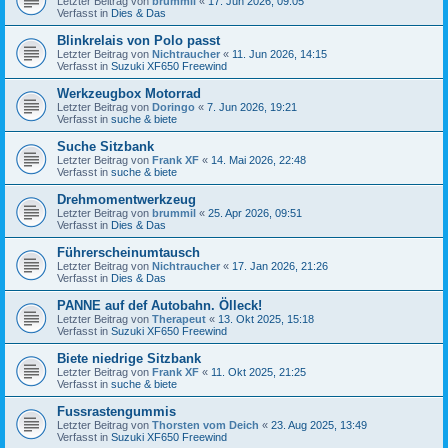
Letzter Beitrag von
brummil
«
17. Jun 2026, 09:05
Verfasst in
Dies & Das
Blinkrelais von Polo passt
Letzter Beitrag von
Nichtraucher
«
11. Jun 2026, 14:15
Verfasst in
Suzuki XF650 Freewind
Werkzeugbox Motorrad
Letzter Beitrag von
Doringo
«
7. Jun 2026, 19:21
Verfasst in
suche & biete
Suche Sitzbank
Letzter Beitrag von
Frank XF
«
14. Mai 2026, 22:48
Verfasst in
suche & biete
Drehmomentwerkzeug
Letzter Beitrag von
brummil
«
25. Apr 2026, 09:51
Verfasst in
Dies & Das
Führerscheinumtausch
Letzter Beitrag von
Nichtraucher
«
17. Jan 2026, 21:26
Verfasst in
Dies & Das
PANNE auf def Autobahn. Ölleck!
Letzter Beitrag von
Therapeut
«
13. Okt 2025, 15:18
Verfasst in
Suzuki XF650 Freewind
Biete niedrige Sitzbank
Letzter Beitrag von
Frank XF
«
11. Okt 2025, 21:25
Verfasst in
suche & biete
Fussrastengummis
Letzter Beitrag von
Thorsten vom Deich
«
23. Aug 2025, 13:49
Verfasst in
Suzuki XF650 Freewind