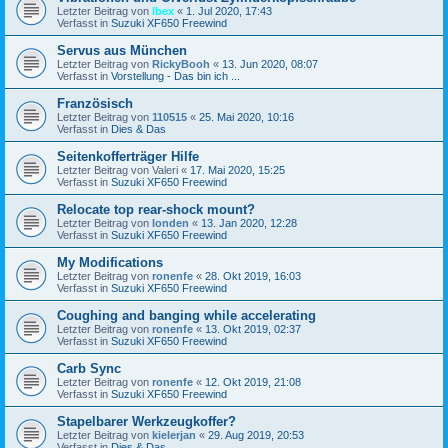
Letzter Beitrag von
Ibex
«
1. Jul 2020, 17:43
Verfasst in
Suzuki XF650 Freewind
Servus aus München
Letzter Beitrag von
RickyBooh
«
13. Jun 2020, 08:07
Verfasst in
Vorstellung - Das bin ich ...
Französisch
Letzter Beitrag von
110515
«
25. Mai 2020, 10:16
Verfasst in
Dies & Das
Seitenkofferträger Hilfe
Letzter Beitrag von
Valeri
«
17. Mai 2020, 15:25
Verfasst in
Suzuki XF650 Freewind
Relocate top rear-shock mount?
Letzter Beitrag von
londen
«
13. Jan 2020, 12:28
Verfasst in
Suzuki XF650 Freewind
My Modifications
Letzter Beitrag von
ronenfe
«
28. Okt 2019, 16:03
Verfasst in
Suzuki XF650 Freewind
Coughing and banging while accelerating
Letzter Beitrag von
ronenfe
«
13. Okt 2019, 02:37
Verfasst in
Suzuki XF650 Freewind
Carb Sync
Letzter Beitrag von
ronenfe
«
12. Okt 2019, 21:08
Verfasst in
Suzuki XF650 Freewind
Stapelbarer Werkzeugkoffer?
Letzter Beitrag von
kielerjan
«
29. Aug 2019, 20:53
Verfasst in
Dies & Das