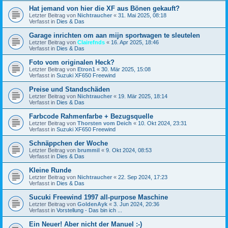
Hat jemand von hier die XF aus Bönen gekauft?
Letzter Beitrag von
Nichtraucher
«
31. Mai 2025, 08:18
Verfasst in
Dies & Das
Garage inrichten om aan mijn sportwagen te sleutelen
Letzter Beitrag von
Clairefnds
«
16. Apr 2025, 18:46
Verfasst in
Dies & Das
Foto vom originalen Heck?
Letzter Beitrag von
Etron1
«
30. Mär 2025, 15:08
Verfasst in
Suzuki XF650 Freewind
Preise und Standschäden
Letzter Beitrag von
Nichtraucher
«
19. Mär 2025, 18:14
Verfasst in
Dies & Das
Farbcode Rahmenfarbe + Bezugsquelle
Letzter Beitrag von
Thorsten vom Deich
«
10. Okt 2024, 23:31
Verfasst in
Suzuki XF650 Freewind
Schnäppchen der Woche
Letzter Beitrag von
brummil
«
9. Okt 2024, 08:53
Verfasst in
Dies & Das
Kleine Runde
Letzter Beitrag von
Nichtraucher
«
22. Sep 2024, 17:23
Verfasst in
Dies & Das
Sucuki Freewind 1997 all-purpose Maschine
Letzter Beitrag von
GoldenAyk
«
3. Jun 2024, 20:36
Verfasst in
Vorstellung - Das bin ich ...
Ein Neuer! Aber nicht der Manuel :-)