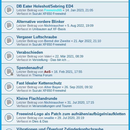
DB Eater Holeshot/Sebring ED4
Letzter Beitrag von
Freewind65
«
14. Jan 2023, 21:05
Verfasst in
Suzuki XF650 Freewind
Alternative vordere Blinker
Letzter Beitrag von
Nichtraucher
«
5. Aug 2022, 19:09
Verfasst in
Umbauten auf XF-Basis
Vergaser Luftschraube
Letzter Beitrag von
Bernd der Zweite
«
21. Apr 2022, 21:10
Verfasst in
Suzuki XF650 Freewind
Verabschieden
Letzter Beitrag von
Valeri
«
22. Mär 2021, 08:39
Verfasst in
Vorstellung - Das bin ich ...
Spendenaufruf
Letzter Beitrag von
AoS
«
16. Feb 2021, 17:55
Verfasst in
Thema Forum
Fast Idealer Kettenschutz
Letzter Beitrag von
Alter Bayer
«
26. Sep 2020, 09:32
Verfasst in
Suzuki XF650 Freewind
Kleine Flachlandrunde
Letzter Beitrag von
Nichtraucher
«
31. Jul 2020, 17:15
Verfasst in
Veranstaltungen und Touren
Freewind-Logo als Patch zum aufnähen/aufbügeln/aufkletten
Letzter Beitrag von
snailie
«
29. Jul 2020, 20:19
Verfasst in
Dies & Das
Vibrationen und Ölverlust Zylinderkopfschraube