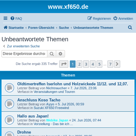
www.xf650.de
FAQ
Registrieren
Anmelden
S
Startseite
Foren-Übersicht
Suche
Unbeantwortete Themen
u
Unbeantwortete Themen
c
Zur erweiterten Suche
h
Suche
Erweiterte Suche
e
Seite
1
von
7
1
2
3
4
5
7
Nächst
Die Suche ergab 335 Treffer
…
Themen
Oldtimertreffen Iserlohn und Holzwickede 11/12. und 12,07.
Letzter Beitrag von
Nichtraucher
«
7. Jul 2026, 23:06
Verfasst in
Veranstaltungen und Touren
Anschluss Koso Tacho
Letzter Beitrag von
Ayyo
«
5. Jul 2026, 00:59
Verfasst in
Suzuki XF650 Freewind
Hallo aus Japan!
Letzter Beitrag von
Webike Japan
«
24. Jun 2026, 07:44
Verfasst in
Vorstellung - Das bin ich ...
Drohne