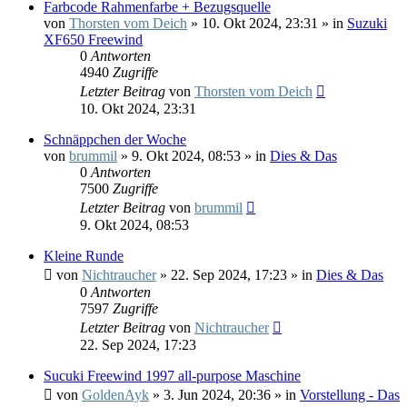
Farbcode Rahmenfarbe + Bezugsquelle
von
Thorsten vom Deich
»
10. Okt 2024, 23:31
» in
Suzuki
XF650 Freewind
0
Antworten
4940
Zugriffe
Letzter Beitrag
von
Thorsten vom Deich
10. Okt 2024, 23:31
Schnäppchen der Woche
von
brummil
»
9. Okt 2024, 08:53
» in
Dies & Das
0
Antworten
7500
Zugriffe
Letzter Beitrag
von
brummil
9. Okt 2024, 08:53
Kleine Runde
von
Nichtraucher
»
22. Sep 2024, 17:23
» in
Dies & Das
0
Antworten
7597
Zugriffe
Letzter Beitrag
von
Nichtraucher
22. Sep 2024, 17:23
Sucuki Freewind 1997 all-purpose Maschine
von
GoldenAyk
»
3. Jun 2024, 20:36
» in
Vorstellung - Das