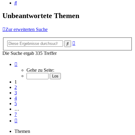
Suche
Unbeantwortete Themen
Zur erweiterten Suche
Erweiterte
Suche
Suche
Die Suche ergab 335 Treffer
Seite
1
Gehe zu Seite:
von
7
1
2
3
4
5
…
7
Nächste
Themen