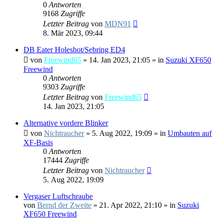
0
Antworten
9168
Zugriffe
Letzter Beitrag
von
MDN91
8. Mär 2023, 09:44
DB Eater Holeshot/Sebring ED4
von
Freewind65
»
14. Jan 2023, 21:05
» in
Suzuki XF650
Freewind
0
Antworten
9303
Zugriffe
Letzter Beitrag
von
Freewind65
14. Jan 2023, 21:05
Alternative vordere Blinker
von
Nichtraucher
»
5. Aug 2022, 19:09
» in
Umbauten auf
XF-Basis
0
Antworten
17444
Zugriffe
Letzter Beitrag
von
Nichtraucher
5. Aug 2022, 19:09
Vergaser Luftschraube
von
Bernd der Zweite
»
21. Apr 2022, 21:10
» in
Suzuki
XF650 Freewind