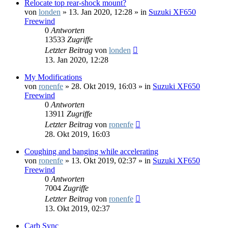
Relocate top rear-shock mount?
von
londen
»
13. Jan 2020, 12:28
» in
Suzuki XF650
Freewind
0
Antworten
13533
Zugriffe
Letzter Beitrag
von
londen
13. Jan 2020, 12:28
My Modifications
von
ronenfe
»
28. Okt 2019, 16:03
» in
Suzuki XF650
Freewind
0
Antworten
13911
Zugriffe
Letzter Beitrag
von
ronenfe
28. Okt 2019, 16:03
Coughing and banging while accelerating
von
ronenfe
»
13. Okt 2019, 02:37
» in
Suzuki XF650
Freewind
0
Antworten
7004
Zugriffe
Letzter Beitrag
von
ronenfe
13. Okt 2019, 02:37
Carb Sync