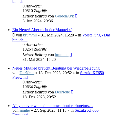
bin ich ...
0
Antworten
10810
Zugriffe
Letzter Beitrag
von
GoldenAyk
3. Jun 2024, 20:36
Ein Neuer! Aber nicht der Manuel :-)
von
brummil
»
31. Mai 2024, 15:20
» in
Vorstellung - Das
bin ich ...
0
Antworten
10264
Zugriffe
Letzter Beitrag
von
brummil
31. Mai 2024, 15:20
Neues Mitglied braucht Beratung bei Wiederbelebung
von
DerNeue
»
18. Dez 2023, 20:52
» in
Suzuki XF650
Freewind
0
Antworten
10634
Zugriffe
Letzter Beitrag
von
DerNeue
18. Dez 2023, 20:52
All you ever wanted to know about carburetors…
von
snailie
»
27. Sep 2023, 11:18
» in
Suzuki XF650
Freewind