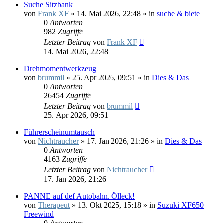
Suche Sitzbank
von
Frank XF
»
14. Mai 2026, 22:48
» in
suche & biete
0
Antworten
982
Zugriffe
Letzter Beitrag
von
Frank XF
14. Mai 2026, 22:48
Drehmomentwerkzeug
von
brummil
»
25. Apr 2026, 09:51
» in
Dies & Das
0
Antworten
26454
Zugriffe
Letzter Beitrag
von
brummil
25. Apr 2026, 09:51
Führerscheinumtausch
von
Nichtraucher
»
17. Jan 2026, 21:26
» in
Dies & Das
0
Antworten
4163
Zugriffe
Letzter Beitrag
von
Nichtraucher
17. Jan 2026, 21:26
PANNE auf def Autobahn. Ölleck!
von
Therapeut
»
13. Okt 2025, 15:18
» in
Suzuki XF650
Freewind
0
Antworten