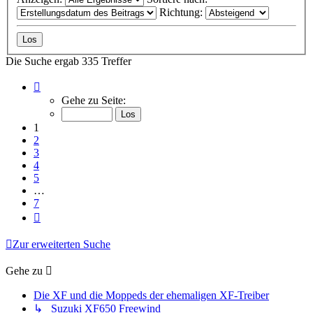
Richtung:
Die Suche ergab 335 Treffer
Seite
1
Gehe zu Seite:
von
7
1
2
3
4
5
…
7
Nächste
Zur erweiterten Suche
Gehe zu
Die XF und die Moppeds der ehemaligen XF-Treiber
↳ Suzuki XF650 Freewind