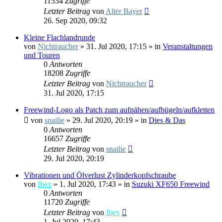
11534
Zugriffe
Letzter Beitrag
von
Alter Bayer
26. Sep 2020, 09:32
Kleine Flachlandrunde
von
Nichtraucher
»
31. Jul 2020, 17:15
» in
Veranstaltungen
und Touren
0
Antworten
18208
Zugriffe
Letzter Beitrag
von
Nichtraucher
31. Jul 2020, 17:15
Freewind-Logo als Patch zum aufnähen/aufbügeln/aufkletten
von
snailie
»
29. Jul 2020, 20:19
» in
Dies & Das
0
Antworten
16657
Zugriffe
Letzter Beitrag
von
snailie
29. Jul 2020, 20:19
Vibrationen und Ölverlust Zylinderkopfschraube
von
Ibex
»
1. Jul 2020, 17:43
» in
Suzuki XF650 Freewind
0
Antworten
11720
Zugriffe
Letzter Beitrag
von
Ibex
1. Jul 2020, 17:43