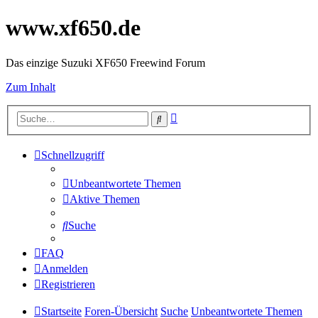
www.xf650.de
Das einzige Suzuki XF650 Freewind Forum
Zum Inhalt
Erweiterte
Suche
Suche
Schnellzugriff
Unbeantwortete Themen
Aktive Themen
Suche
FAQ
Anmelden
Registrieren
Startseite
Foren-Übersicht
Suche
Unbeantwortete Themen